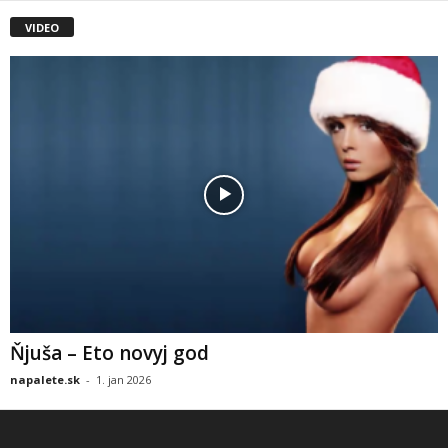
VIDEO
Ňjuša – Eto novyj god
napalete.sk
-
1. jan 2026