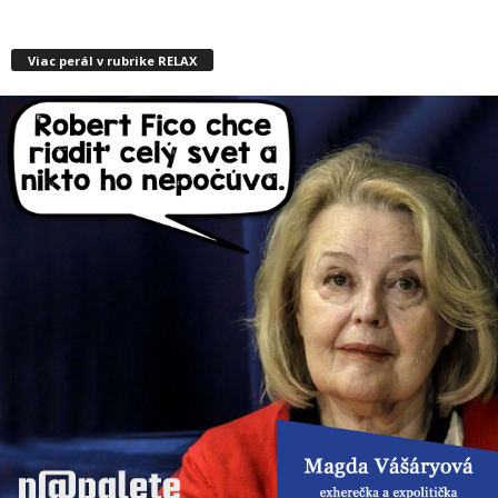
Viac perál v rubrike RELAX