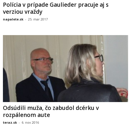
Polícia v prípade Gaulieder pracuje aj s
verziou vraždy
napalete.sk
-
25. mar 2017
Odsúdili muža, čo zabudol dcérku v
rozpálenom aute
teraz.sk
-
6. nov 2016