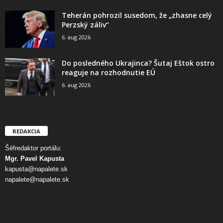
Teherán pohrozil susedom, že „zhasne celý
Perzský záliv“
6. aug 2026
Do posledného Ukrajinca? Šutaj Eštok ostro
reaguje na rozhodnutie EÚ
6. aug 2026
REDAKCIA
Šéfredaktor portálu:
Mgr. Pavel Kapusta
kapusta@napalete.sk
napalete@napalete.sk