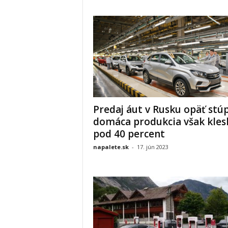
Predaj áut v Rusku opäť stúp
domáca produkcia však kles
pod 40 percent
napalete.sk
-
17. jún 2023