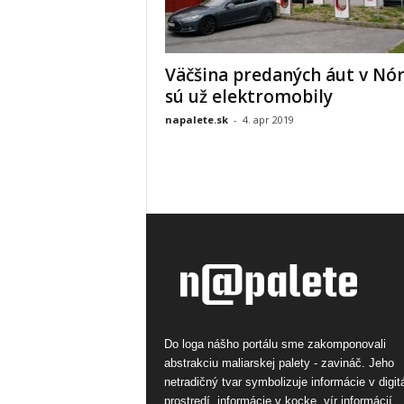
Väčšina predaných áut v Nó
sú už elektromobily
napalete.sk
-
4. apr 2019
Do loga nášho portálu sme zakomponovali
abstrakciu maliarskej palety - zavináč. Jeho
netradičný tvar symbolizuje informácie v digi
prostredí, informácie v kocke, vír informácií.