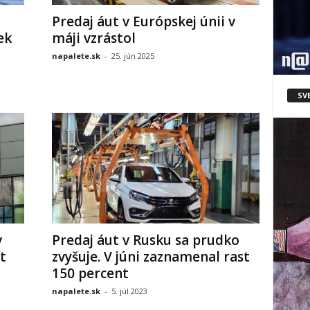
Predaj áut v Európskej únii v
ek
máji vzrástol
napalete.sk
-
25. jún 2025
SV
v
Predaj áut v Rusku sa prudko
t
zvyšuje. V júni zaznamenal rast
150 percent
napalete.sk
-
5. júl 2023