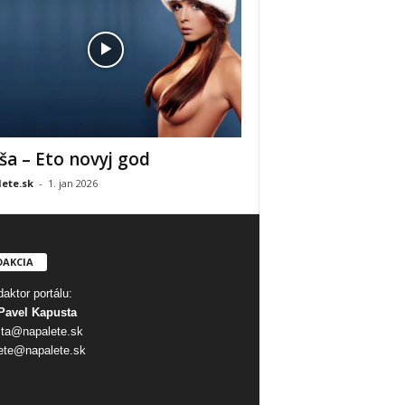
ša – Eto novyj god
ete.sk
-
1. jan 2026
DAKCIA
aktor portálu:
Pavel Kapusta
ta@napalete.sk
ete@napalete.sk