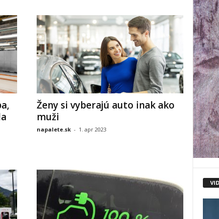
a,
Ženy si vyberajú auto inak ako
la
muži
napalete.sk
-
1. apr 2023
VI