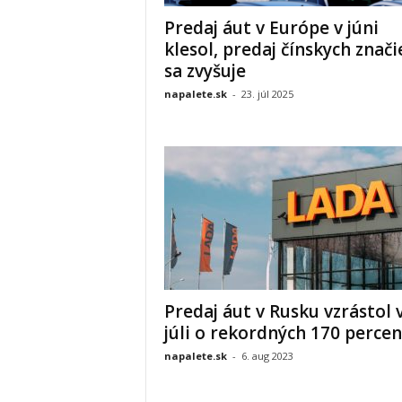
Predaj áut v Európe v júni
klesol, predaj čínskych znači
sa zvyšuje
napalete.sk
-
23. júl 2025
Predaj áut v Rusku vzrástol 
júli o rekordných 170 percen
napalete.sk
-
6. aug 2023