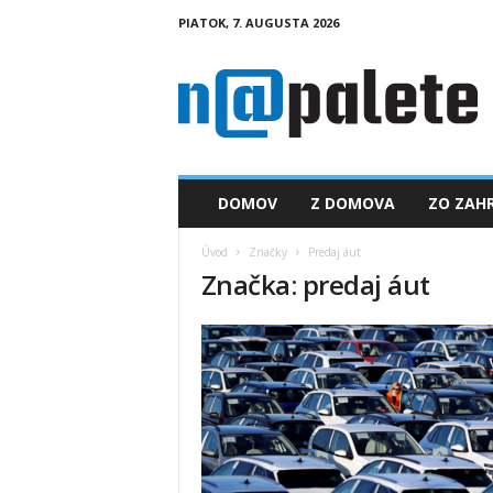
PIATOK, 7. AUGUSTA 2026
n
a
p
a
l
e
t
DOMOV
Z DOMOVA
ZO ZAHR
e
.
Úvod
Značky
Predaj áut
s
Značka: predaj áut
k