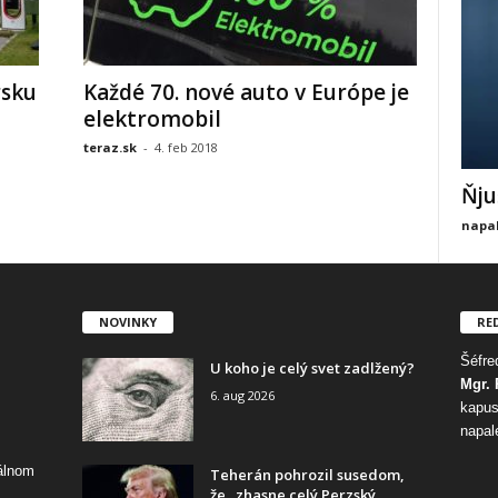
rsku
Každé 70. nové auto v Európe je
elektromobil
teraz.sk
-
4. feb 2018
Ňju
napal
NOVINKY
RE
Šéfred
U koho je celý svet zadlžený?
Mgr. 
6. aug 2026
kapus
napal
tálnom
Teherán pohrozil susedom,
že „zhasne celý Perzský