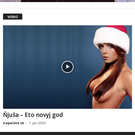
VIDEO
Ňjuša – Eto novyj god
napalete.sk
-
1. jan 2026