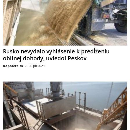
Rusko nevydalo vyhlásenie k predĺženiu
obilnej dohody, uviedol Peskov
napalete.sk
-
14. júl 2023