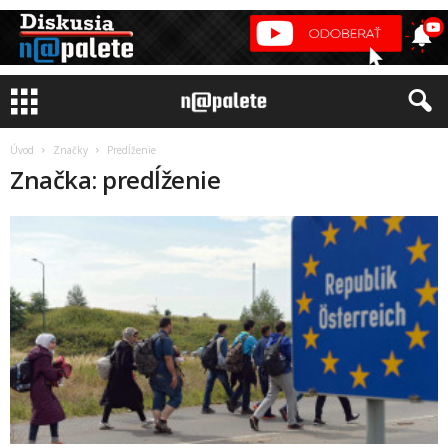
Úvod
Značky
Predĺženie
Značka: predĺženie