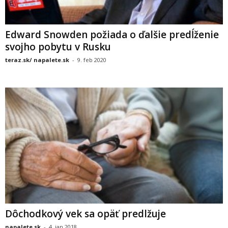
Edward Snowden požiada o ďalšie predĺženie
svojho pobytu v Rusku
teraz.sk/ napalete.sk
-
9. feb 2020
Dôchodkový vek sa opäť predlžuje
napalete.sk
-
4. jan 2018