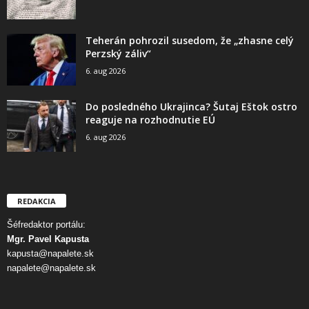
Teherán pohrozil susedom, že „zhasne celý
Perzský záliv“
6. aug 2026
Do posledného Ukrajinca? Šutaj Eštok ostro
reaguje na rozhodnutie EÚ
6. aug 2026
REDAKCIA
Šéfredaktor portálu:
Mgr. Pavel Kapusta
kapusta@napalete.sk
napalete@napalete.sk