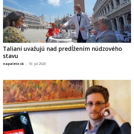
Taliani uvažujú nad predĺžením núdzového
stavu
napalete.sk
-
10. júl 2020