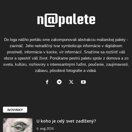
Do loga nášho portálu sme zakomponovali abstrakciu maliarskej palety -
zavináč. Jeho netradičný tvar symbolizuje informácie v digitálnom
prostredí, informácie v kocke, vír informácií. Snažíme sa rozšíriť váš
obzor a spestriť váš život. Ponúkame pestrú paletu správ z domova a zo
sveta, kultúru, rozhovory s interesantnými ľuďmi, poučenie, zaujímavosti,
zábavu, pôsobivé fotografie a videá.
NOVINKY
U koho je celý svet zadlžený?
6. aug 2026