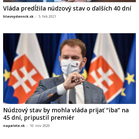
Vláda predĺžila núdzový stav o ďalších 40 dní
hlavnydennik.sk
-
5. feb 2021
Núdzový stav by mohla vláda prijať “iba” na
45 dní, pripustil premiér
napalete.sk
-
10. nov 2020