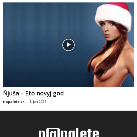
Ňjuša – Eto novyj god
napalete.sk
-
1. jan 2026