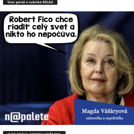
Viac perál v rubrike RELAX