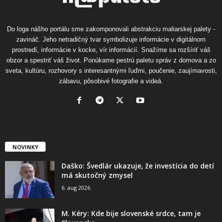
Do loga nášho portálu sme zakomponovali abstrakciu maliarskej palety -
zavináč. Jeho netradičný tvar symbolizuje informácie v digitálnom
prostredí, informácie v kocke, vír informácií. Snažíme sa rozšíriť váš
obzor a spestriť váš život. Ponúkame pestrú paletu správ z domova a zo
sveta, kultúru, rozhovory s interesantnými ľuďmi, poučenie, zaujímavosti,
zábavu, pôsobivé fotografie a videá.
NOVINKY
Daško: Švedlár ukazuje, že investícia do detí
má skutočný zmysel
6. aug 2026
M. Kéry: Kde bije slovenské srdce, tam je