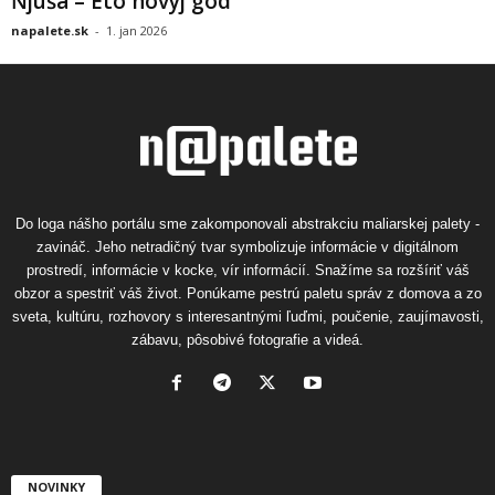
Ňjuša – Eto novyj god
napalete.sk
-
1. jan 2026
Do loga nášho portálu sme zakomponovali abstrakciu maliarskej palety -
zavináč. Jeho netradičný tvar symbolizuje informácie v digitálnom
prostredí, informácie v kocke, vír informácií. Snažíme sa rozšíriť váš
obzor a spestriť váš život. Ponúkame pestrú paletu správ z domova a zo
sveta, kultúru, rozhovory s interesantnými ľuďmi, poučenie, zaujímavosti,
zábavu, pôsobivé fotografie a videá.
NOVINKY