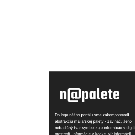
Do loga nášho portálu sme zakomponovali
abstrakciu maliarskej palety - zavináč. Jeho
netradičný tvar symbolizuje informácie v digi
prostredí, informácie v kocke, vír informácií.