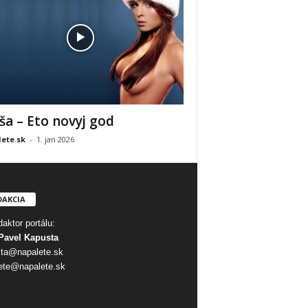
ša – Eto novyj god
ete.sk
-
1. jan 2026
DAKCIA
aktor portálu:
Pavel Kapusta
ta@napalete.sk
ete@napalete.sk