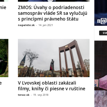
nie
ZMOS: Úvahy o podriadenosti
samospráv vláde SR sa vylučujú
s princípmi právneho štátu
napalete.sk
-
14. jan 2021
SV
e
V Ľvovskej oblasti zakázali
filmy, knihy či piesne v ruštine
teraz.sk
-
19. sep 2018