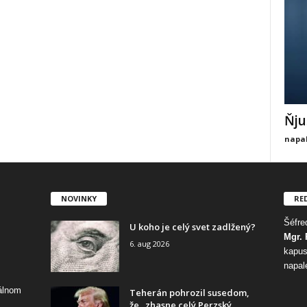
Ňju
napal
NOVINKY
RE
Šéfred
U koho je celý svet zadlžený?
Mgr. 
6. aug 2026
kapus
napal
tálnom
Teherán pohrozil susedom,
že „zhasne celý Perzský