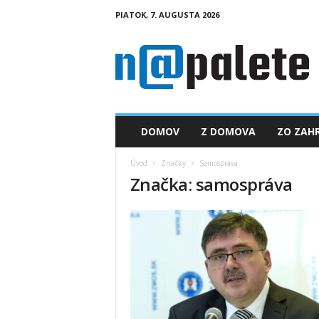
PIATOK, 7. AUGUSTA 2026
n
a
p
a
l
e
t
DOMOV
Z DOMOVA
ZO ZAHR
e
.
Úvod
Značky
Samospráva
s
Značka: samospráva
k