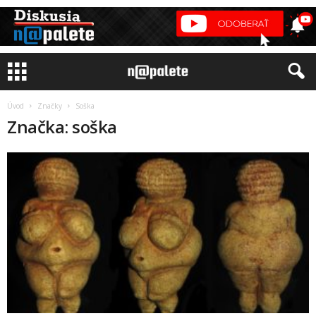
Úvod
Značky
Soška
Značka: soška