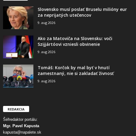
Slovensko musí poslať Bruselu milióny eur
za neprijatých utečencov
9. aug 2026
Ako za Matoviča na Slovensku: voči
Szijjártóovi vzniesli obvinenie
9. aug 2026
Tomáš: Korčok by mal byť v hnutí
zamestnaný, nie si zakladať živnosť
9. aug 2026
REDAKCIA
Šéfredaktor portálu:
Mgr. Pavel Kapusta
kapusta@napalete.sk