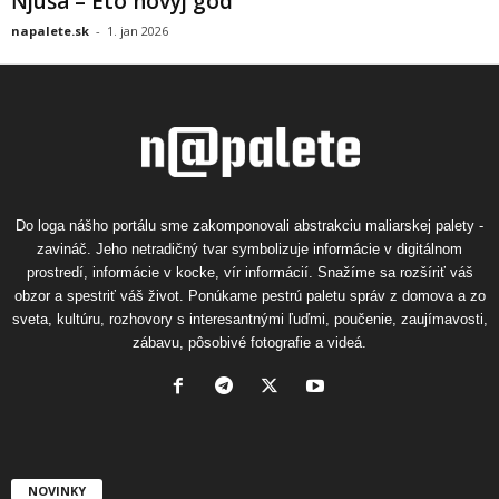
Ňjuša – Eto novyj god
napalete.sk
-
1. jan 2026
Do loga nášho portálu sme zakomponovali abstrakciu maliarskej palety -
zavináč. Jeho netradičný tvar symbolizuje informácie v digitálnom
prostredí, informácie v kocke, vír informácií. Snažíme sa rozšíriť váš
obzor a spestriť váš život. Ponúkame pestrú paletu správ z domova a zo
sveta, kultúru, rozhovory s interesantnými ľuďmi, poučenie, zaujímavosti,
zábavu, pôsobivé fotografie a videá.
NOVINKY