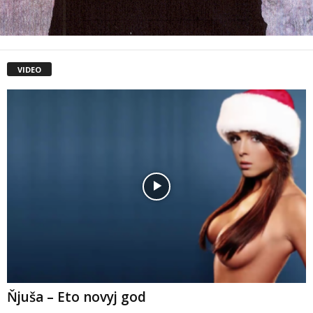
VIDEO
Ňjuša – Eto novyj god