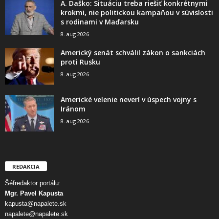
A. Daško: Situáciu treba riešiť konkrétnymi
krokmi, nie politickou kampaňou v súvislosti
s rodinami v Maďarsku
8. aug 2026
Americký senát schválil zákon o sankciách
proti Rusku
8. aug 2026
Americké velenie neverí v úspech vojny s
Iránom
8. aug 2026
REDAKCIA
Šéfredaktor portálu:
Mgr. Pavel Kapusta
kapusta@napalete.sk
napalete@napalete.sk