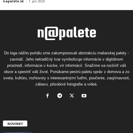
napalete.sk
-
1. jan 2026
Do loga nášho portálu sme zakomponovali abstrakciu maliarskej palety -
zavináč. Jeho netradičný tvar symbolizuje informácie v digitálnom
prostredí, informácie v kocke, vír informácií. Snažíme sa rozšíriť váš
obzor a spestriť váš život. Ponúkame pestrú paletu správ z domova a zo
sveta, kultúru, rozhovory s interesantnými ľuďmi, poučenie, zaujímavosti,
zábavu, pôsobivé fotografie a videá.
NOVINKY