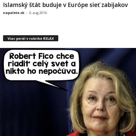
Islamský štát buduje v Európe sieť zabijakov
napalete.sk
-
6. aug 2016
Viac perál v rubrike RELAX