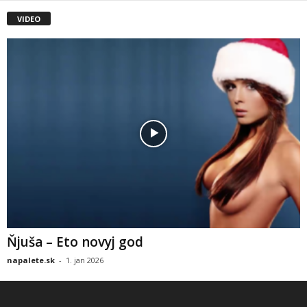
VIDEO
Ňjuša – Eto novyj god
napalete.sk
-
1. jan 2026