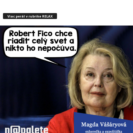
Viac perál v rubrike RELAX