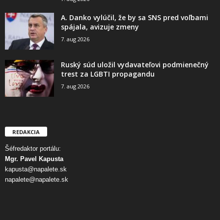
A. Danko vylúčil, že by sa SNS pred voľbami
spájala, avizuje zmeny
7. aug 2026
Ruský súd uložil vydavateľovi podmienečný
trest za LGBTI propagandu
7. aug 2026
REDAKCIA
Šéfredaktor portálu:
Mgr. Pavel Kapusta
kapusta@napalete.sk
napalete@napalete.sk