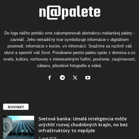
Do loga nášho portálu sme zakomponovali abstrakciu maliarskej palety -
zavináč. Jeho netradičný tvar symbolizuje informácie v digitálnom
prostredí, informácie v kocke, vír informácií. Snažíme sa rozšíriť váš
obzor a spestriť váš život. Ponúkame pestrú paletu správ z domova a zo
sveta, kultúru, rozhovory s interesantnými ľuďmi, poučenie, zaujímavosti,
zábavu, pôsobivé fotografie a videá.
NOVINKY
Svetová banka: Umelá inteligencia môže
urýchliť rozvoj chudobných krajín, no bez
infraštruktúry to nepôjde
7. aug 2026