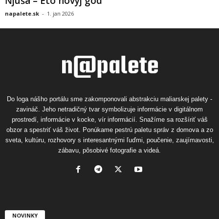
Ňjuša – Eto novyj god
napalete.sk
-
1. jan 2026
Do loga nášho portálu sme zakomponovali abstrakciu maliarskej palety -
zavináč. Jeho netradičný tvar symbolizuje informácie v digitálnom
prostredí, informácie v kocke, vír informácií. Snažíme sa rozšíriť váš
obzor a spestriť váš život. Ponúkame pestrú paletu správ z domova a zo
sveta, kultúru, rozhovory s interesantnými ľuďmi, poučenie, zaujímavosti,
zábavu, pôsobivé fotografie a videá.
NOVINKY