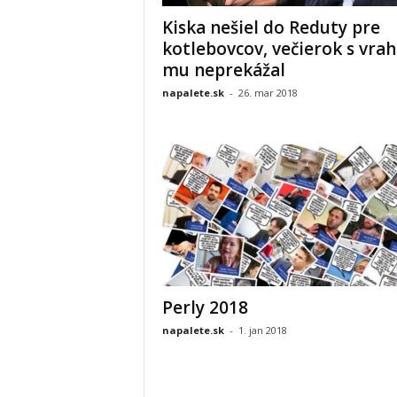
Kiska nešiel do Reduty pre
kotlebovcov, večierok s vra
mu neprekážal
napalete.sk
-
26. mar 2018
Perly 2018
napalete.sk
-
1. jan 2018