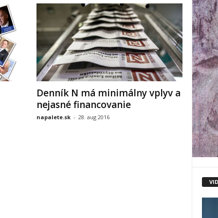
Denník N má minimálny vplyv a
nejasné financovanie
napalete.sk
-
28. aug 2016
VI