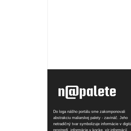
Do loga nášho portálu sme zakomponovali
abstrakciu maliarskej palety - zavináč. Jeho
netradičný tvar symbolizuje informácie v digi
prostredí, informácie v kocke, vír informácií.