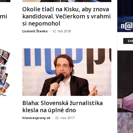
Okolie tlačí na Kisku, aby znova
hmi
kandidoval. Večierkom s vrahmi
si nepomohol
Ľudovít Števko
-
12. feb 2018
SV
Blaha: Slovenská žurnalistika
klesla na úplné dno
hlavnespravy.sk
-
22. nov 2017