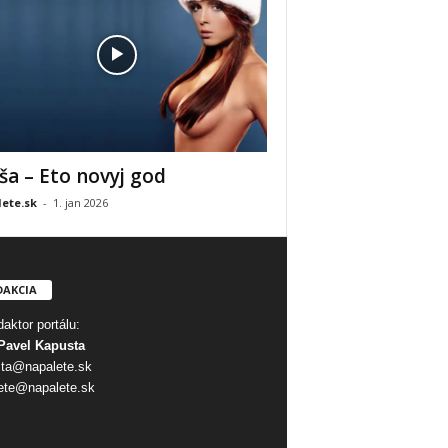
ša – Eto novyj god
ete.sk
-
1. jan 2026
DAKCIA
aktor portálu:
Pavel Kapusta
ta@napalete.sk
ete@napalete.sk