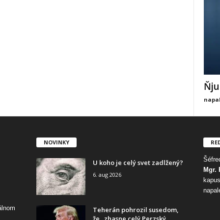
Ňju
napal
NOVINKY
RE
Šéfred
U koho je celý svet zadlžený?
Mgr. 
6. aug 2026
kapus
napal
tálnom
Teherán pohrozil susedom,
že „zhasne celý Perzský