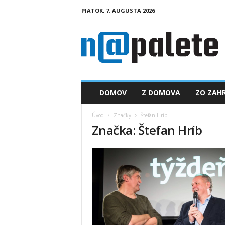
PIATOK, 7. AUGUSTA 2026
n
a
p
a
l
e
t
DOMOV
Z DOMOVA
ZO ZAHR
e
.
Úvod
Značky
Štefan Hríb
s
Značka: Štefan Hríb
k