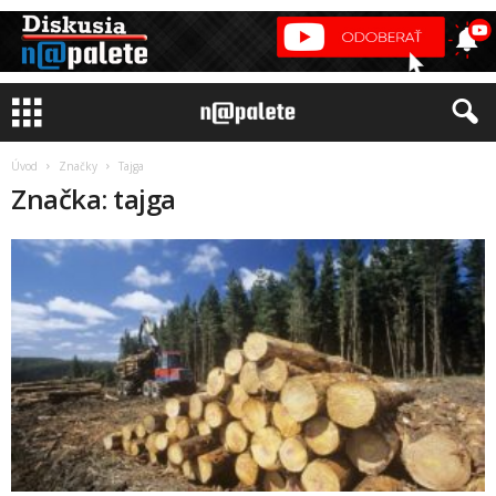
Úvod
Značky
Tajga
Značka: tajga