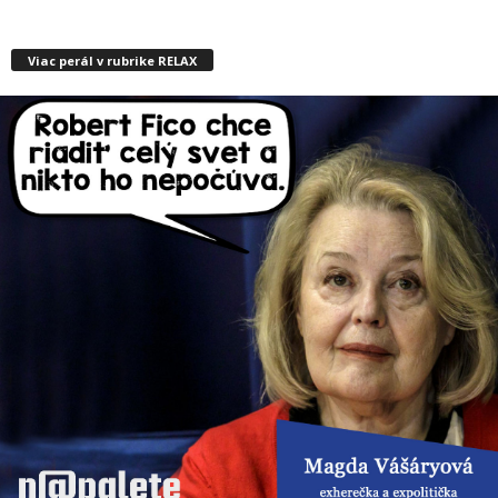
Viac perál v rubrike RELAX