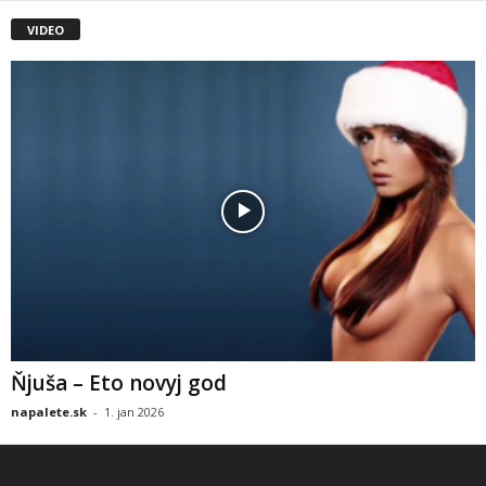
VIDEO
Ňjuša – Eto novyj god
napalete.sk
-
1. jan 2026