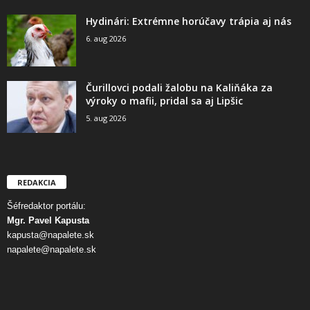
Hydinári: Extrémne horúčavy trápia aj nás
6. aug 2026
Čurillovci podali žalobu na Kaliňáka za
výroky o mafii, pridal sa aj Lipšic
5. aug 2026
REDAKCIA
Šéfredaktor portálu:
Mgr. Pavel Kapusta
kapusta@napalete.sk
napalete@napalete.sk