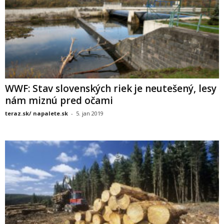
WWF: Stav slovenských riek je neutešený, lesy
nám miznú pred očami
teraz.sk/ napalete.sk
-
5. jan 2019