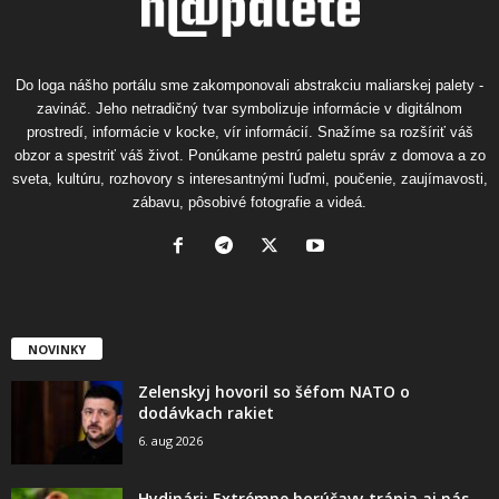
Do loga nášho portálu sme zakomponovali abstrakciu maliarskej palety -
zavináč. Jeho netradičný tvar symbolizuje informácie v digitálnom
prostredí, informácie v kocke, vír informácií. Snažíme sa rozšíriť váš
obzor a spestriť váš život. Ponúkame pestrú paletu správ z domova a zo
sveta, kultúru, rozhovory s interesantnými ľuďmi, poučenie, zaujímavosti,
zábavu, pôsobivé fotografie a videá.
NOVINKY
Zelenskyj hovoril so šéfom NATO o
dodávkach rakiet
6. aug 2026
Hydinári: Extrémne horúčavy trápia aj nás