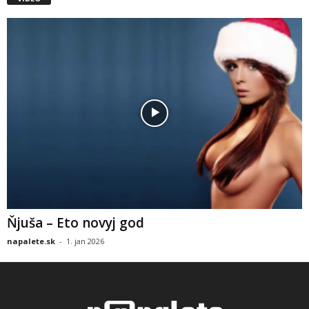
Ňjuša – Eto novyj god
napalete.sk
-
1. jan 2026