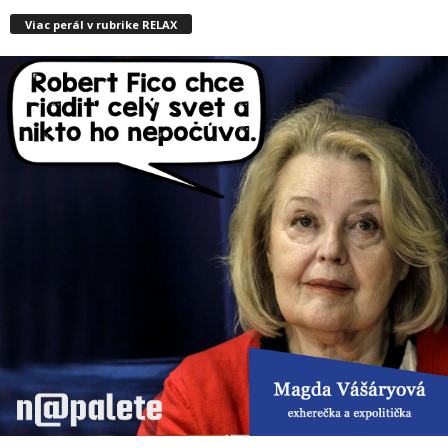
Viac perál v rubrike RELAX