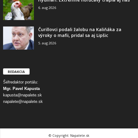
6. aug 2026
Čurillovci podali žalobu na Kaliňáka za
výroky o mafii, pridal sa aj Lipšic
5. aug 2026
REDAKCIA
Šéfredaktor portálu:
Mgr. Pavel Kapusta
kapusta@napalete.sk
napalete@napalete.sk
© Copyright: Napalete.sk