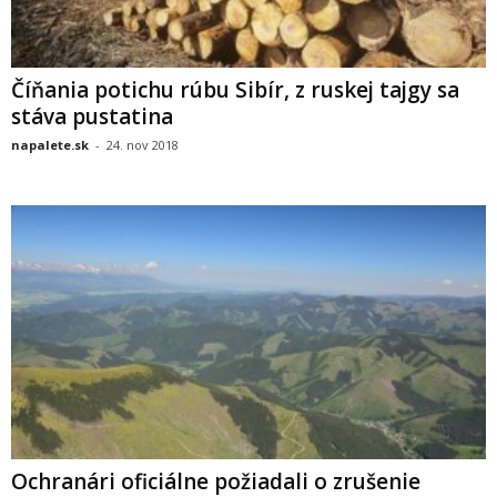
Číňania potichu rúbu Sibír, z ruskej tajgy sa
stáva pustatina
napalete.sk
-
24. nov 2018
Ochranári oficiálne požiadali o zrušenie