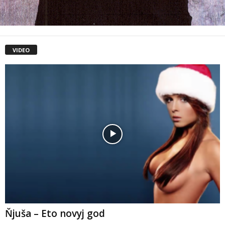
VIDEO
Ňjuša – Eto novyj god