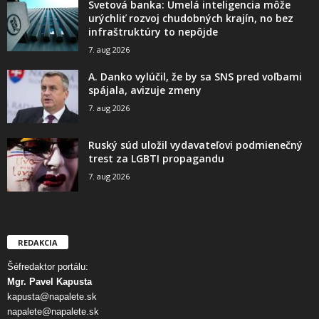
Svetová banka: Umelá inteligencia môže
urýchliť rozvoj chudobných krajín, no bez
infraštruktúry to nepôjde
7. aug 2026
A. Danko vylúčil, že by sa SNS pred voľbami
spájala, avizuje zmeny
7. aug 2026
Ruský súd uložil vydavateľovi podmienečný
trest za LGBTI propagandu
7. aug 2026
REDAKCIA
Šéfredaktor portálu:
Mgr. Pavel Kapusta
kapusta@napalete.sk
napalete@napalete.sk