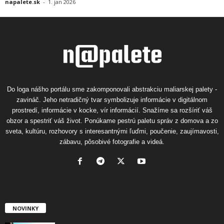
napalete.sk
-
1. jan 2026
Do loga nášho portálu sme zakomponovali abstrakciu maliarskej palety -
zavináč. Jeho netradičný tvar symbolizuje informácie v digitálnom
prostredí, informácie v kocke, vír informácií. Snažíme sa rozšíriť váš
obzor a spestriť váš život. Ponúkame pestrú paletu správ z domova a zo
sveta, kultúru, rozhovory s interesantnými ľuďmi, poučenie, zaujímavosti,
zábavu, pôsobivé fotografie a videá.
NOVINKY