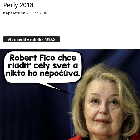
Perly 2018
napalete.sk
-
1. jan 2018
Viac perál v rubrike RELAX