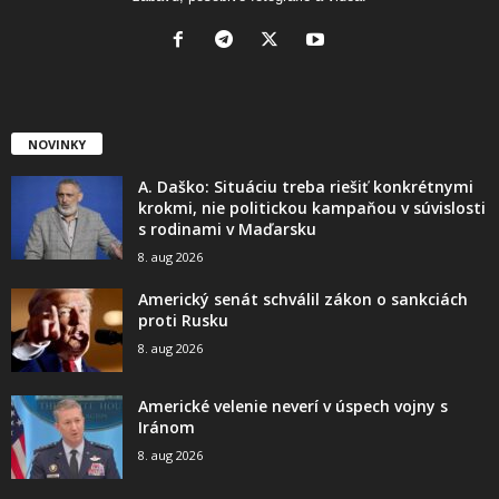
NOVINKY
A. Daško: Situáciu treba riešiť konkrétnymi
krokmi, nie politickou kampaňou v súvislosti
s rodinami v Maďarsku
8. aug 2026
Americký senát schválil zákon o sankciách
proti Rusku
8. aug 2026
Americké velenie neverí v úspech vojny s
Iránom
8. aug 2026