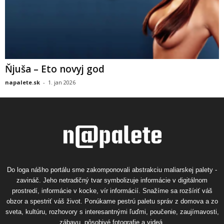
Ňjuša – Eto novyj god
napalete.sk
-
1. jan 2026
Do loga nášho portálu sme zakomponovali abstrakciu maliarskej palety -
zavináč. Jeho netradičný tvar symbolizuje informácie v digitálnom
prostredí, informácie v kocke, vír informácií. Snažíme sa rozšíriť váš
obzor a spestriť váš život. Ponúkame pestrú paletu správ z domova a zo
sveta, kultúru, rozhovory s interesantnými ľuďmi, poučenie, zaujímavosti,
zábavu, pôsobivé fotografie a videá.