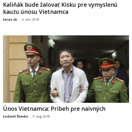
Kaliňák bude žalovať Kisku pre vymyslenú
kauzu únosu Vietnamca
teraz.sk
-
6. dec 2018
Únos Vietnamca: Príbeh pre naivných
Ľudovít Števko
-
9. aug 2018