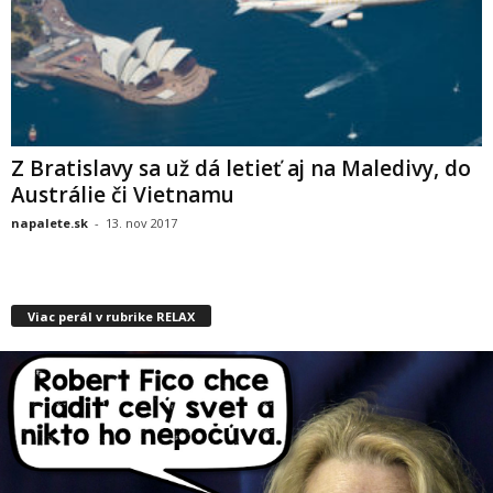
Z Bratislavy sa už dá letieť aj na Maledivy, do
Austrálie či Vietnamu
napalete.sk
-
13. nov 2017
Viac perál v rubrike RELAX