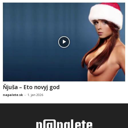
Ňjuša – Eto novyj god
napalete.sk
-
1. jan 2026