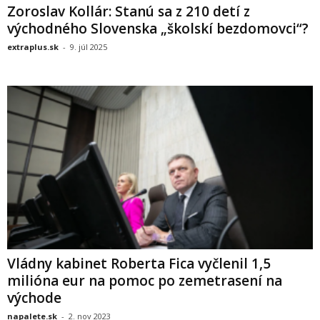
Zoroslav Kollár: Stanú sa z 210 detí z
východného Slovenska „školskí bezdomovci“?
extraplus.sk
-
9. júl 2025
Vládny kabinet Roberta Fica vyčlenil 1,5
milióna eur na pomoc po zemetrasení na
východe
napalete.sk
-
2. nov 2023