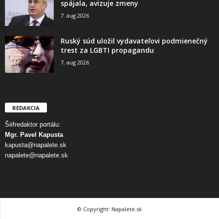
spájala, avizuje zmeny
7. aug 2026
Ruský súd uložil vydavateľovi podmienečný
trest za LGBTI propagandu
7. aug 2026
REDAKCIA
Šéfredaktor portálu:
Mgr. Pavel Kapusta
kapusta@napalete.sk
napalete@napalete.sk
© Copyright: Napalete.sk