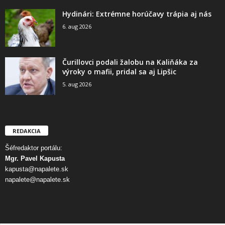
Hydinári: Extrémne horúčavy trápia aj nás
6. aug 2026
Čurillovci podali žalobu na Kaliňáka za
výroky o mafii, pridal sa aj Lipšic
5. aug 2026
REDAKCIA
Šéfredaktor portálu:
Mgr. Pavel Kapusta
kapusta@napalete.sk
napalete@napalete.sk