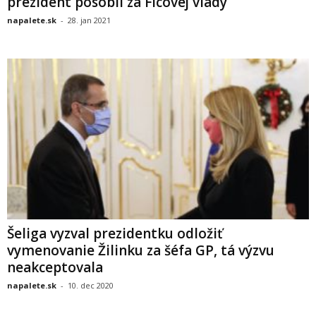
prezident pôsobil za Ficovej vlády
napalete.sk
-
28. jan 2021
Šeliga vyzval prezidentku odložiť
vymenovanie Žilinku za šéfa GP, tá výzvu
neakceptovala
napalete.sk
-
10. dec 2020