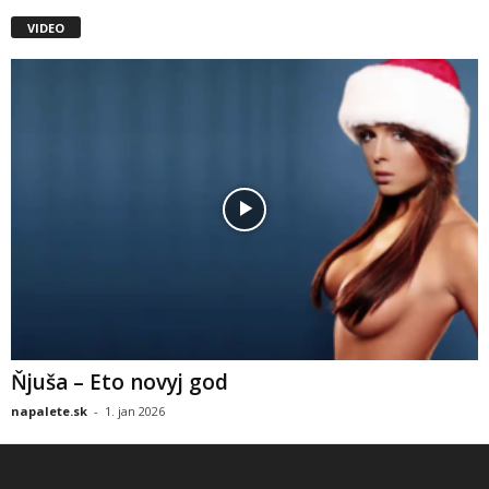
VIDEO
Ňjuša – Eto novyj god
napalete.sk
-
1. jan 2026