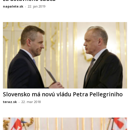
napalete.sk
-
22. jan 2019
Slovensko má novú vládu Petra Pellegriniho
teraz.sk
-
22. mar 2018