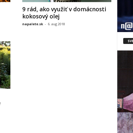
9 rád, ako využiť v domácnosti
kokosový olej
napalete.sk
-
6. aug 2018
SV
é