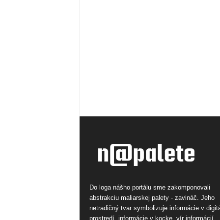
Do loga nášho portálu sme zakomponovali
abstrakciu maliarskej palety - zavináč. Jeho
netradičný tvar symbolizuje informácie v digi
prostredí, informácie v kocke, vír informácií.