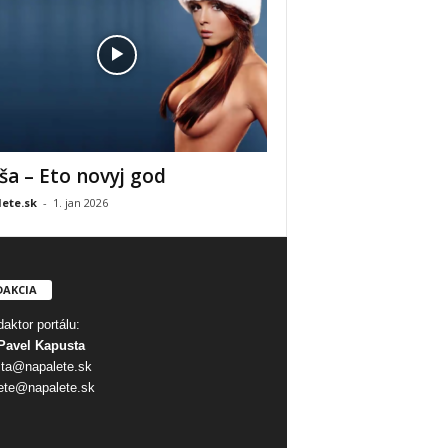
ša – Eto novyj god
ete.sk
-
1. jan 2026
DAKCIA
aktor portálu:
Pavel Kapusta
ta@napalete.sk
ete@napalete.sk