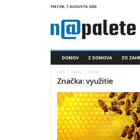
PIATOK, 7. AUGUSTA 2026
n
a
p
a
l
e
t
DOMOV
Z DOMOVA
ZO ZAHR
e
.
Úvod
Značky
Využitie
s
Značka: využitie
k