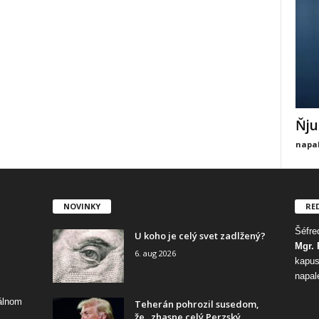
Ňju
napal
NOVINKY
RE
Šéfred
U koho je celý svet zadlžený?
Mgr. 
6. aug 2026
kapus
napal
tálnom
Teherán pohrozil susedom,
že „zhasne celý Perzský