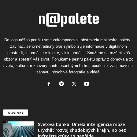
Do loga nášho portálu sme zakomponovali abstrakciu maliarskej palety -
zavináč. Jeho netradičný tvar symbolizuje informácie v digitálnom
prostredí, informácie v kocke, vír informácií. Snažíme sa rozšíriť váš
obzor a spestriť váš život. Ponúkame pestrú paletu správ z domova a zo
sveta, kultúru, rozhovory s interesantnými ľuďmi, poučenie, zaujímavosti,
zábavu, pôsobivé fotografie a videá.
NOVINKY
Svetová banka: Umelá inteligencia môže
urýchliť rozvoj chudobných krajín, no bez
infraštruktúry to nepôjde