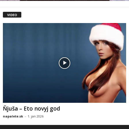
VIDEO
Ňjuša – Eto novyj god
napalete.sk
-
1. jan 2026