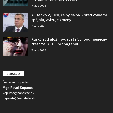
7. aug 2026
A. Danko vylúčil, že by sa SNS pred voľbami
spájala, avizuje zmeny
7. aug 2026
Ruský súd uložil vydavateľovi podmienečný
trest za LGBTI propagandu
7. aug 2026
REDAKCIA
Šéfredaktor portálu:
Mgr. Pavel Kapusta
kapusta@napalete.sk
napalete@napalete.sk