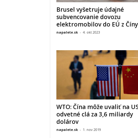
Brusel vyšetruje údajné
subvencovanie dovozu
elektromobilov do EÚ z Číny
napalete.sk
-
4. okt 2023
WTO: Čína môže uvaliť na U
odvetné clá za 3,6 miliardy
dolárov
napalete.sk
-
1. nov 2019