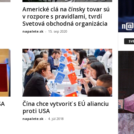
Americké clá na čínsky tovar sú
v rozpore s pravidlami, tvrdí
Svetová obchodná organizácia
napalete.sk
-
15. sep 2020
SV
SA
Čína chce vytvoriť s EÚ alianciu
proti USA
napalete.sk
-
4. júl 2018