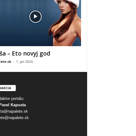
ša – Eto novyj god
ete.sk
-
1. jan 2026
DAKCIA
aktor portálu:
Pavel Kapusta
ta@napalete.sk
ete@napalete.sk