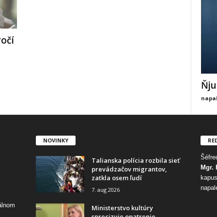
ročí
Ňju
napal
NOVINKY
RE
Šéfred
Talianska polícia rozbila sieť
Mgr. 
prevádzačov migrantov,
zatkla osem ľudí
kapus
napal
7. aug 2026
tálnom
Ministerstvo kultúry
sprecizuje opatrenie