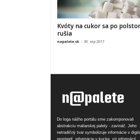
Kvóty na cukor sa po polsto
rušia
napalete.sk
-
30. sep 2017
Do loga nášho portálu sme zakomponovali
abstrakciu maliarskej palety - zavináč. Jeho
netradičný tvar symbolizuje informácie v digi
prostredí, informácie v kocke, vír informácií.