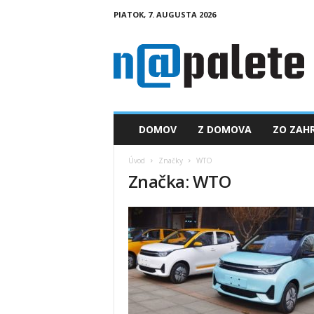
PIATOK, 7. AUGUSTA 2026
n
a
p
a
l
e
t
DOMOV
Z DOMOVA
ZO ZAHR
e
.
Úvod
Značky
WTO
s
Značka: WTO
k