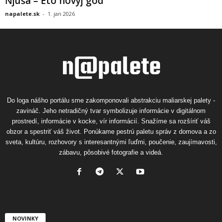
Ňjuša – Eto novyj god
napalete.sk
-
1. jan 2026
Do loga nášho portálu sme zakomponovali abstrakciu maliarskej palety -
zavináč. Jeho netradičný tvar symbolizuje informácie v digitálnom
prostredí, informácie v kocke, vír informácií. Snažíme sa rozšíriť váš
obzor a spestriť váš život. Ponúkame pestrú paletu správ z domova a zo
sveta, kultúru, rozhovory s interesantnými ľuďmi, poučenie, zaujímavosti,
zábavu, pôsobivé fotografie a videá.
NOVINKY