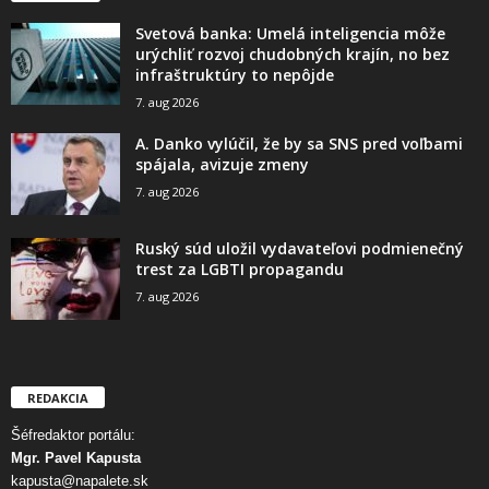
Svetová banka: Umelá inteligencia môže
urýchliť rozvoj chudobných krajín, no bez
infraštruktúry to nepôjde
7. aug 2026
A. Danko vylúčil, že by sa SNS pred voľbami
spájala, avizuje zmeny
7. aug 2026
Ruský súd uložil vydavateľovi podmienečný
trest za LGBTI propagandu
7. aug 2026
REDAKCIA
Šéfredaktor portálu:
Mgr. Pavel Kapusta
kapusta@napalete.sk