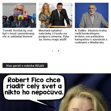
Tomáš: Korčok by mal
Machala vytiahol
A. Daško: Situáciu treba
byť v hnutí zamestnaný,
nahrávky z Fondu na
riešiť konkrétnymi
nie si zakladať živnosť
podporu umenia. Pýta
krokmi, nie politickou
sa, komu majú slúžiť
kampaňou v súvislosti s
rodinami v Maďarsku
Viac perál v rubrike RELAX