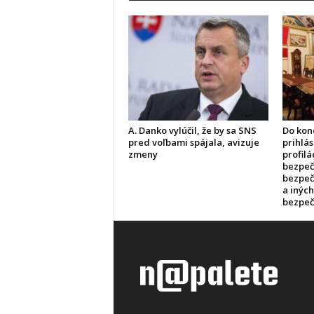
A. Danko vylúčil, že by sa SNS
Do kon
pred voľbami spájala, avizuje
prihlás
zmeny
profilá
bezpečn
bezpeč
a inýc
bezpeč