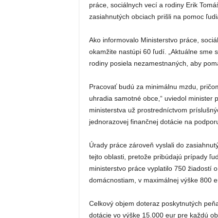
práce, sociálnych vecí a rodiny Erik Tom
zasiahnutých obciach prišli na pomoc ľud
Ako informovalo Ministerstvo práce, sociá
okamžite nastúpi 60 ľudí. „Aktuálne sme sp
rodiny posiela nezamestnaných, aby pom
Pracovať budú za minimálnu mzdu, pričom 
uhradia samotné obce,“ uviedol minister 
ministerstva už prostredníctvom príslušn
jednorazovej finančnej dotácie na podpor
Úrady práce zároveň vyslali do zasiahnutý
tejto oblasti, pretože pribúdajú prípady ľudí
ministerstvo práce vyplatilo 750 žiadostí
domácnostiam, v maximálnej výške 800 e
Celkový objem doteraz poskytnutých peňaz
dotácie vo výške 15.000 eur pre každú obe