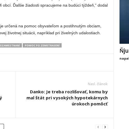
14 obcí. Ďalšie žiadosti spracujeme na budúci týždeň,“ dodal
 je určená na pomoc obyvateľom a postihnutým obciam,
ej životnej situácii, napríklad pri živelných udalostiach.
EZAMESTNANÍ
POMOC PO ZEMETRASENÍ
Ňju
napal
Nasl. článok
Danko: Je treba rozlišovať, komu by
ý
mal štát pri vysokých hypotekárnych
úrokoch pomôcť