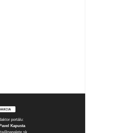
DAKCIA
aktor portálu:
Pavel Kapusta
ta@napalete.sk