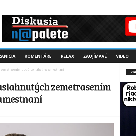
ANIČIA
KOMENTÁRE
RELAX
ZAUJÍMAVÉ
VIDEO
ch zemetrasením budú pomáhať nezamestnaní
Via
zasiahnutých zemetrasením
amestnaní