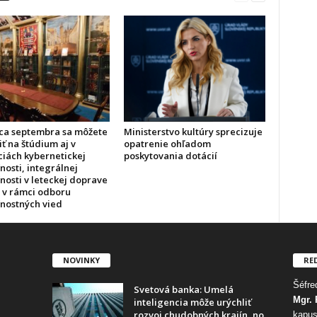
ca septembra sa môžete
Ministerstvo kultúry sprecizuje
iť na štúdium aj v
opatrenie ohľadom
ciách kybernetickej
poskytovania dotácií
osti, integrálnej
nosti v leteckej doprave
h v rámci odboru
nostných vied
NOVINKY
RE
Šéfred
Svetová banka: Umelá
Mgr. 
inteligencia môže urýchliť
rozvoj chudobných krajín, no
kapus