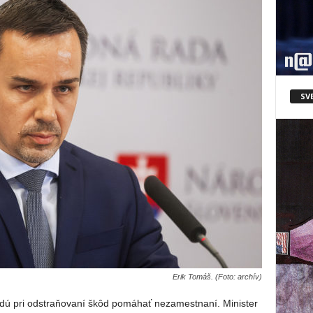
SV
Erik Tomáš. (Foto: archív)
dú pri odstraňovaní škôd pomáhať nezamestnaní. Minister