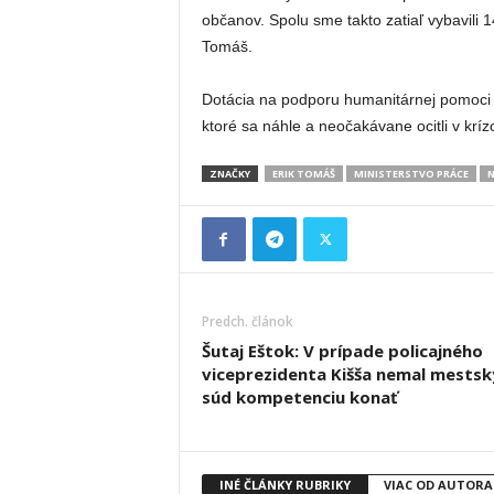
občanov. Spolu sme takto zatiaľ vybavili 
Tomáš.
Dotácia na podporu humanitárnej pomoci
ktoré sa náhle a neočakávane ocitli v krízov
ZNAČKY
ERIK TOMÁŠ
MINISTERSTVO PRÁCE
N
Predch. článok
Šutaj Eštok: V prípade policajného
viceprezidenta Kišša nemal mestsk
súd kompetenciu konať
INÉ ČLÁNKY RUBRIKY
VIAC OD AUTORA