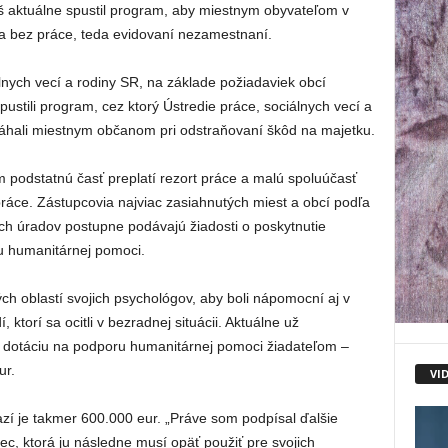
áš aktuálne spustil program, aby miestnym obyvateľom v
ia bez práce, teda evidovaní nezamestnaní.
lnych vecí a rodiny SR, na základe požiadaviek obcí
ustili program, cez ktorý Ústredie práce, sociálnych vecí a
áhali miestnym občanom pri odstraňovaní škôd na majetku.
podstatnú časť preplatí rezort práce a malú spoluúčasť
práce. Zástupcovia najviac zasiahnutých miest a obcí podľa
ých úradov postupne podávajú žiadosti o poskytnutie
u humanitárnej pomoci.
ch oblastí svojich psychológov, aby boli nápomocní aj v
, ktorí sa ocitli v bezradnej situácii. Aktuálne už
 o dotáciu na podporu humanitárnej pomoci žiadateľom –
ur.
VI
í je takmer 600.000 eur. „Práve som podpísal ďalšie
c, ktorá ju následne musí opäť použiť pre svojich