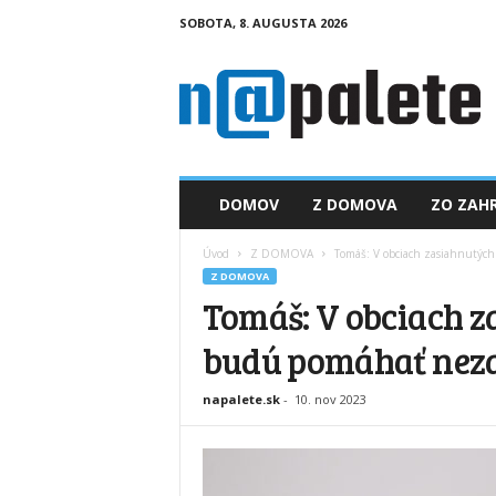
SOBOTA, 8. AUGUSTA 2026
n
a
p
a
l
e
t
DOMOV
Z DOMOVA
ZO ZAHR
e
.
Úvod
Z DOMOVA
Tomáš: V obciach zasiahnutý
s
Z DOMOVA
k
Tomáš: V obciach 
budú pomáhať nez
napalete.sk
-
10. nov 2023