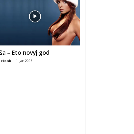
ša – Eto novyj god
ete.sk
-
1. jan 2026