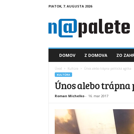
PIATOK, 7. AUGUSTA 2026
n
a
p
a
l
e
t
DOMOV
Z DOMOVA
ZO ZAHR
e
.
Úvod
Kultúra
Únos alebo trápna politická agitka
s
KULTÚRA
k
Únos alebo trápna 
Roman Michelko
-
16. mar 2017