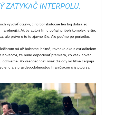
 ZATYKAČ INTERPOLU.
ch vyvolať otázky, či to bol skutočne len boj dobra so
n farebnejší. Ak by autori filmu poňali príbeh komplexnejšie,
ka, ale práve o to tu zjavne išlo. Ale poďme po poriadku.
čiarom sú až bolestne insitné, rovnako ako s exriaditeľom
 Kováčovi, že bude odpočúvať premiéra, čo však Kováč,
 odmietne. Vo všeobecnosti však dialógy vo filme čerpajú
 legiend a s pravdepodobnosťou hraničiacou s istotou sa