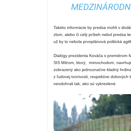
MEDZINÁRODNÝ
Takéto informácie by predsa mohli v diváko
zlom, alebo či celý príbeh nebol predsa le
už by to nebola prvoplánová politická agit
Dialógy prezidenta Kováča s premiérom Me
SIS Mitrom, ktorý, mimochodom, navrhuje
zobrazený ako jednoznačne kladný hrdina,
z ľudovej tvorivosti, respektíve dobových
neodohrali tak, ako sú vykreslené.