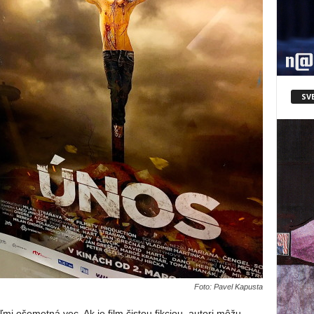
SV
Foto: Pavel Kapusta
veľmi ošemetná vec. Ak je film čistou fikciou, autori môžu