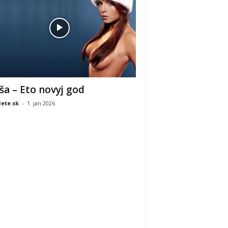
ša – Eto novyj god
ete.sk
-
1. jan 2026