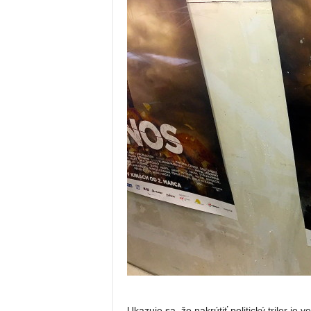
Ukazuje sa, že nakrútiť politický triler je 