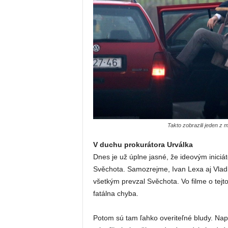
Takto zobrazili jeden z 
V duchu prokurátora Urválka
Dnes je už úplne jasné, že ideovým iniciá
Svěchota. Samozrejme, Ivan Lexa aj Vladim
všetkým prevzal Svěchota. Vo filme o tejto
fatálna chyba.
Potom sú tam ľahko overiteľné bludy. Na