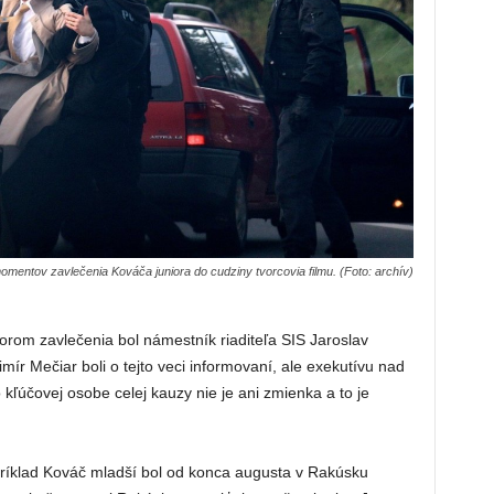
momentov zavlečenia Kováča juniora do cudziny tvorcovia filmu. (Foto: archív)
torom zavlečenia bol námestník riaditeľa SIS Jaroslav
ír Mečiar boli o tejto veci informovaní, ale exekutívu nad
 kľúčovej osobe celej kauzy nie je ani zmienka a to je
príklad Kováč mladší bol od konca augusta v Rakúsku