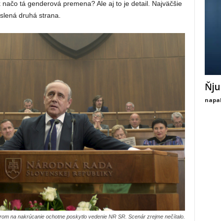
načo tá genderová premena? Ale aj to je detail. Najväčšie
eslená druhá strana.
Ňju
napal
márom na nakrúcanie ochotne poskytlo vedenie NR SR. Scenár zrejme nečítalo.