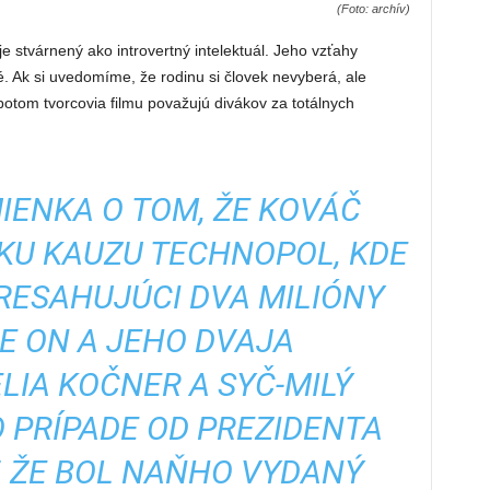
(Foto: archív)
e stvárnený ako introvertný intelektuál. Jeho vzťahy
. Ak si uvedomíme, že rodinu si človek nevyberá, ale
tom tvorcovia filmu považujú divákov za totálnych
IENKA O TOM, ŽE KOVÁČ
KU KAUZU TECHNOPOL, KDE
RESAHUJÚCI DVA MILIÓNY
E ON A JEHO DVAJA
IA KOČNER A SYČ-MILÝ
 PRÍPADE OD PREZIDENTA
, ŽE BOL NAŇHO VYDANÝ