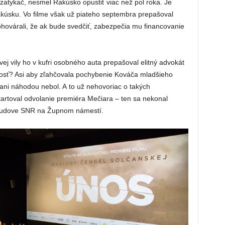
atykač, nesmel Rakúsko opustiť viac než pol roka. Je
Rakúsku. Vo filme však už piateho septembra prepašoval
ohovárali, že ak bude svedčiť, zabezpečia mu financovanie
vej vily ho v kufri osobného auta prepašoval elitný advokát
osť? Asi aby zľahčovala pochybenie Kováča mladšieho
ani náhodou nebol. A to už nehovoriac o takých
štartoval odvolanie premiéra Mečiara – ten sa nekonal
j budove SNR na Župnom námestí.