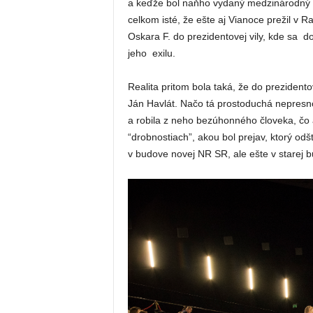
a keďže bol naňho vydaný medzinárodný z
celkom isté, že ešte aj Vianoce prežil v 
Oskara F. do prezidentovej vily, kde sa d
jeho exilu.
Realita pritom bola taká, že do prezidento
Ján Havlát. Načo tá prostoduchá nepresn
a robila z neho bezúhonného človeka, čo 
“drobnostiach”, akou bol prejav, ktorý od
v budove novej NR SR, ale ešte v stare