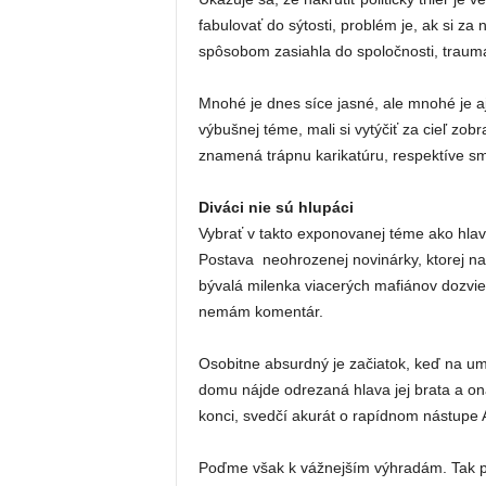
fabulovať do sýtosti, problém je, ak si za
spôsobom zasiahla do spoločnosti, traumat
Mnohé je dnes síce jasné, ale mnohé je aj
výbušnej téme, mali si vytýčiť za cieľ zobra
znamená trápnu karikatúru, respektíve s
Diváci nie sú hlupáci
Vybrať v takto exponovanej téme ako hlavnú
Postava neohrozenej novinárky, ktorej nao
bývalá milenka viacerých mafiánov dozvie 
nemám komentár.
Osobitne absurdný je začiatok, keď na u
domu nájde odrezaná hlava jej brata a ona
konci, svedčí akurát o rapídnom nástupe A
Poďme však k vážnejším výhradám. Tak p