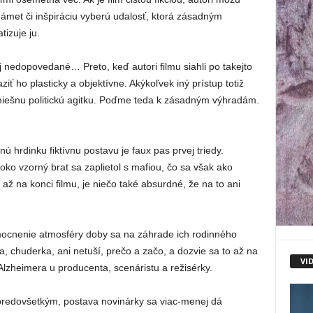
 námet či inšpiráciu vyberú udalosť, ktorá zásadným
izuje ju.
 nedopovedané… Preto, keď autori filmu siahli po takejto
ziť ho plasticky a objektívne. Akýkoľvek iný prístup totiž
miešnu politickú agitku. Poďme teda k zásadným výhradám.
 hrdinku fiktívnu postavu je faux pas prvej triedy.
ko vzorný brat sa zaplietol s mafiou, čo sa však ako
až na konci filmu, je niečo také absurdné, že na to ani
mocnenie atmosféry doby sa na záhrade ich rodinného
, chuderka, ani netuší, prečo a začo, a dozvie sa to až na
VI
lzheimera u producenta, scenáristu a režisérky.
redovšetkým, postava novinárky sa viac-menej dá