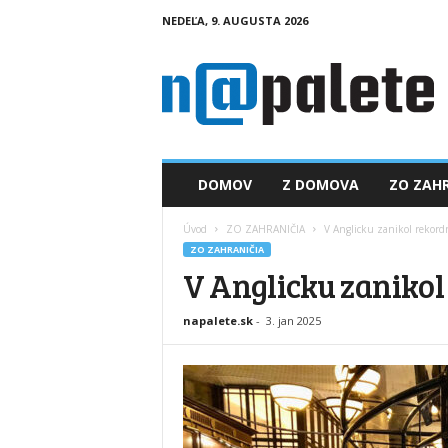
NEDEĽA, 9. AUGUSTA 2026
n
a
p
a
l
e
t
DOMOV
Z DOMOVA
ZO ZAHR
e
.
Úvod
ZO ZAHRANIČIA
V Anglicku zanikol rekord
s
ZO ZAHRANIČIA
k
V Anglicku zanikol
napalete.sk
-
3. jan 2025