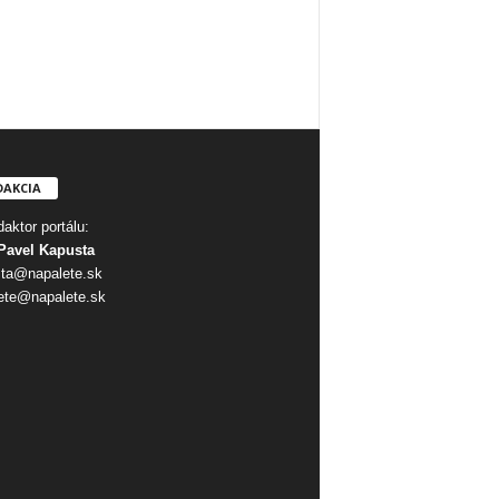
DAKCIA
aktor portálu:
Pavel Kapusta
ta@napalete.sk
ete@napalete.sk