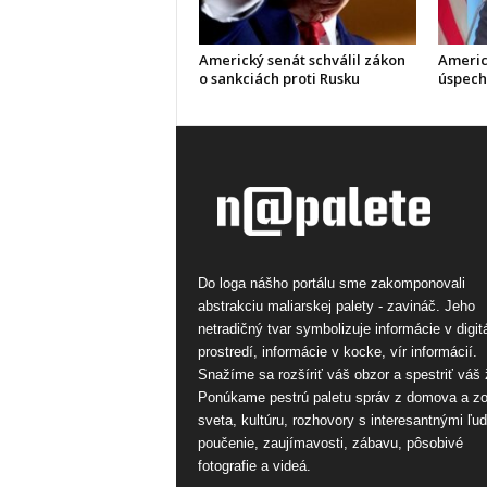
Americký senát schválil zákon
Americ
o sankciách proti Rusku
úspech
Do loga nášho portálu sme zakomponovali
abstrakciu maliarskej palety - zavináč. Jeho
netradičný tvar symbolizuje informácie v digi
prostredí, informácie v kocke, vír informácií.
Snažíme sa rozšíriť váš obzor a spestriť váš 
Ponúkame pestrú paletu správ z domova a z
sveta, kultúru, rozhovory s interesantnými ľu
poučenie, zaujímavosti, zábavu, pôsobivé
fotografie a videá.