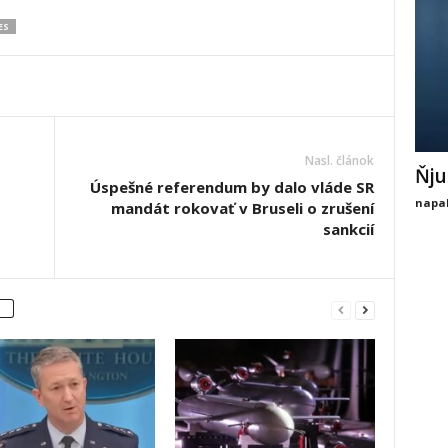
ES
Nasl. článok
Ňju
Úspešné referendum by dalo vláde SR
napal
mandát rokovať v Bruseli o zrušení
sankcií