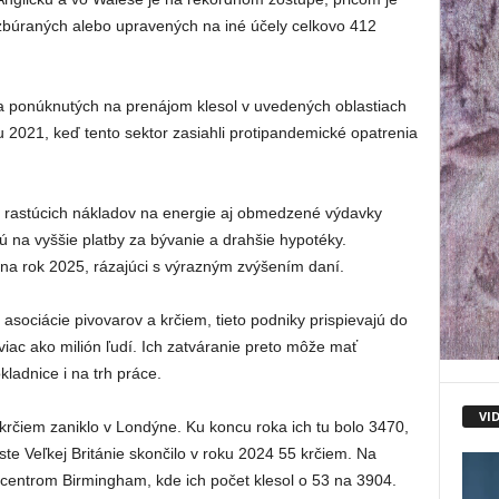
zbúraných alebo upravených na iné účely celkovo 412
a ponúknutých na prenájom klesol v uvedených oblastiach
u 2021, keď tento sektor zasiahli protipandemické opatrenia
 rastúcich nákladov na energie aj obmedzené výdavky
jú na vyššie platby za bývanie a drahšie hypotéky.
t na rok 2025, rázajúci s výrazným zvýšením daní.
asociácie pivovarov a krčiem, tieto podniky prispievajú do
viac ako milión ľudí. Ich zatváranie preto môže mať
kladnice i na trh práce.
VI
c krčiem zaniklo v Londýne. Ku koncu roka ich tu bolo 3470,
 Veľkej Británie skončilo v roku 2024 55 krčiem. Na
centrom Birmingham, kde ich počet klesol o 53 na 3904.