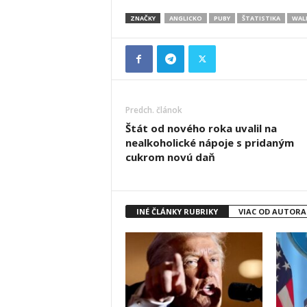
ZNAČKY
ANGLICKO
PUBY
ŠTATISTIKA
WAL
Predch. článok
Štát od nového roka uvalil na
nealkoholické nápoje s pridaným
cukrom novú daň
INÉ ČLÁNKY RUBRIKY
VIAC OD AUTORA