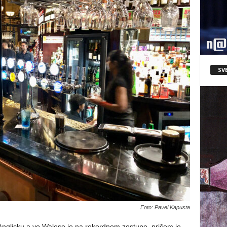
SV
Foto: Pavel Kapusta
 Anglicku a vo Walese je na rekordnom zostupe, pričom je