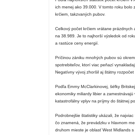
ich menej ako 39.000. V tomto roku bolo 
krčiem, takzvaných pubov.
Celkový počet krčiem vrátane prázdnych 
na 38.989. Je to najhorší výsledok od rok
a rastúce ceny energií.
Príčinou zániku mnohých pubov sú okrem
spotrebiteľov, ktorí viac peňazí vynaklada
Negatívny vývoj zhoršil aj štátny rozpoče
Podľa Emmy McClarkinovej, šéfky Britskej 
ekonomiky miliardy libier a zamestnávajú 
katastrofálny vplyv na príjmy do štátnej po
Podrobnejšie štatistiky ukázali, že najvia
čo znamená, že prevádzku v hlavnom meste
druhom mieste je oblasť West Midlands s 