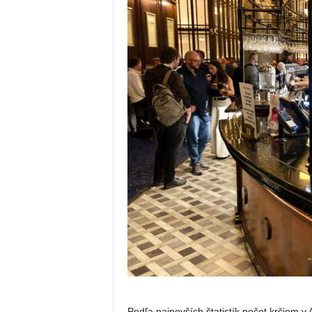
Podľa najnovších štatistík počet krčiem v