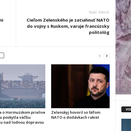
Nasl. článok
mi
Cieľom Zelenského je zatiahnuť NATO
do vojny s Ruskom, varuje francúzsky
politológ
VI
 o Hormuzskom prielive
Zelenskyj hovoril so šéfom
u poskytla väčšiu
NATO o dodávkach rakiet
lu nad lodnou dopravou