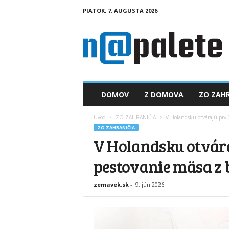
PIATOK, 7. AUGUSTA 2026
n
a
p
a
l
e
t
DOMOV
Z DOMOVA
ZO ZAHR
e
.
Úvod
ZO ZAHRANIČIA
V Holandsku otvárajú prv
s
ZO ZAHRANIČIA
k
V Holandsku otvár
pestovanie mäsa z 
zemavek.sk
-
9. jún 2026