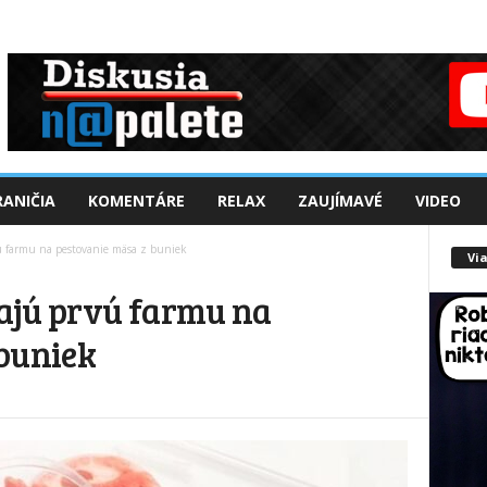
ANIČIA
KOMENTÁRE
RELAX
ZAUJÍMAVÉ
VIDEO
ú farmu na pestovanie mäsa z buniek
Via
ajú prvú farmu na
buniek