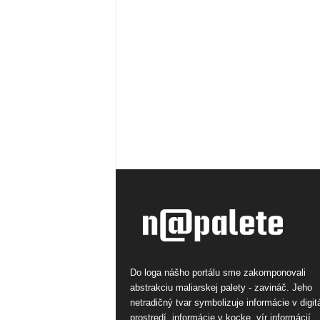
Do loga nášho portálu sme zakomponovali
abstrakciu maliarskej palety - zavináč. Jeho
netradičný tvar symbolizuje informácie v digi
prostredí, informácie v kocke, vír informácií.