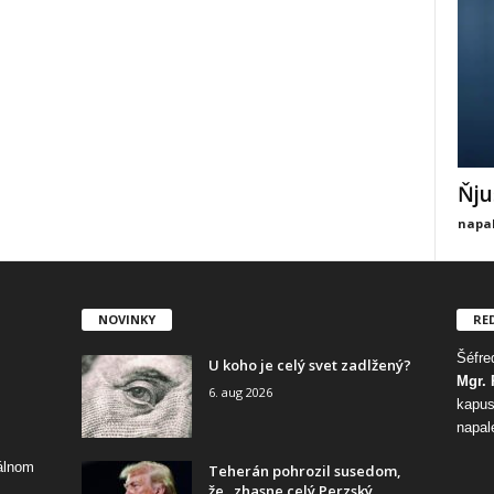
Ňju
napal
NOVINKY
RE
Šéfred
U koho je celý svet zadlžený?
Mgr. 
6. aug 2026
kapus
napal
tálnom
Teherán pohrozil susedom,
že „zhasne celý Perzský