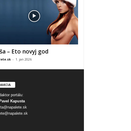
ša – Eto novyj god
ete.sk
-
1. jan 2026
DAKCIA
aktor portálu:
Pavel Kapusta
ta@napalete.sk
ete@napalete.sk