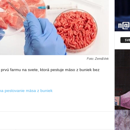
SV
Foto: Zem&Vek
prvú farmu na svete, ktorá pestuje mäso z buniek bez
na pestovanie mäsa z buniek