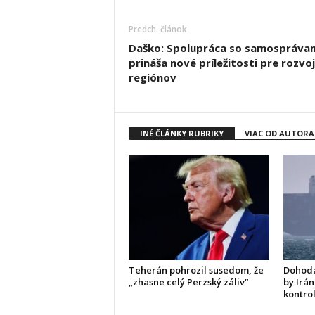
Predch. článok
Daško: Spolupráca so samospráva
prináša nové príležitosti pre rozvoj
regiónov
INÉ ČLÁNKY RUBRIKY
VIAC OD AUTORA
Teherán pohrozil susedom, že
Dohoda
„zhasne celý Perzský záliv“
by Irán
kontro