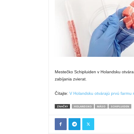
Mestečko Schipluiden v Holandsku otvára 
zabíjania zvierat.
Čítajte:
V Holandsku otvárajú prvú farmu 
ZNAČKY
HOLANDSKO
MÄSO
SCHIPLUIDEN