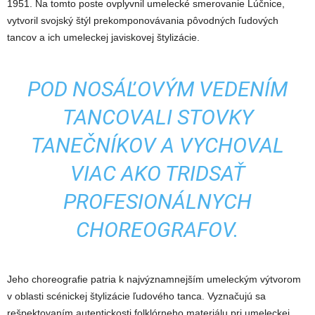
1951. Na tomto poste ovplyvnil umelecké smerovanie Lúčnice,
vytvoril svojský štýl prekomponovávania pôvodných ľudových
tancov a ich umeleckej javiskovej štylizácie.
POD NOSÁĽOVÝM VEDENÍM
TANCOVALI STOVKY
TANEČNÍKOV A VYCHOVAL
VIAC AKO TRIDSAŤ
PROFESIONÁLNYCH
CHOREOGRAFOV.
Jeho choreografie patria k najvýznamnejším umeleckým výtvorom
v oblasti scénickej štylizácie ľudového tanca. Vyznačujú sa
rešpektovaním autentickosti folklórneho materiálu pri umeleckej