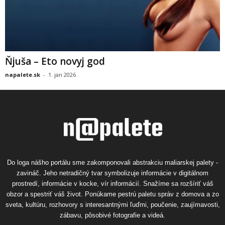
Ňjuša – Eto novyj god
napalete.sk
-
1. jan 2026
Do loga nášho portálu sme zakomponovali abstrakciu maliarskej palety -
zavináč. Jeho netradičný tvar symbolizuje informácie v digitálnom
prostredí, informácie v kocke, vír informácií. Snažíme sa rozšíriť váš
obzor a spestriť váš život. Ponúkame pestrú paletu správ z domova a zo
sveta, kultúru, rozhovory s interesantnými ľuďmi, poučenie, zaujímavosti,
zábavu, pôsobivé fotografie a videá.