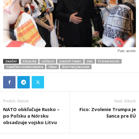
Foto: archív
ZNAČKY
FOLKLÓR
LÚČNICA
ĽUDOVÝ TANEC
SND
ŠTEFAN NOSÁĽ
TANEČNÁ CHOREOGRAFIA
VŠMU
ŽIVOTNÉ JUBILEUM
Predch. článok
Nasl. článok
NATO obkľučuje Rusko –
Fico: Zvolenie Trumpa je
po Poľsku a Nórsku
šanca pre EÚ
obsadzuje vojsko Litvu