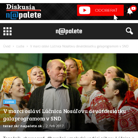
Úvod
Ľudia
V marci oslávi Lúčnica Nosáľovu deväťdesiatku galaprogramom v SND
ĽUDIA
V marci oslávi Lúčnica Nosáľovu deväťdesiatku
galaprogramom v SND
teraz.sk/ napalete.sk
-
2. feb 2017