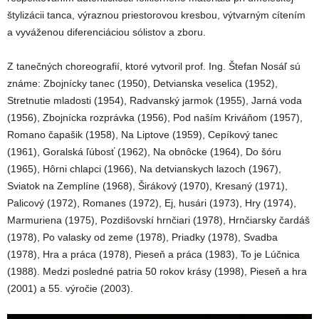
štylizácii tanca, výraznou priestorovou kresbou, výtvarným cítením
a vyváženou diferenciáciou sólistov a zboru.
Z tanečných choreografií, ktoré vytvoril prof. Ing. Štefan Nosáľ sú
známe: Zbojnícky tanec (1950), Detvianska veselica (1952),
Stretnutie mladosti (1954), Radvanský jarmok (1955), Jarná voda
(1956), Zbojnícka rozprávka (1956), Pod naším Kriváňom (1957),
Romano čapašik (1958), Na Liptove (1959), Cepíkový tanec
(1961), Goralská ľúbosť (1962), Na obnôcke (1964), Do šóru
(1965), Hôrni chlapci (1966), Na detvianskych lazoch (1967),
Sviatok na Zemplíne (1968), Širákový (1970), Kresaný (1971),
Palicový (1972), Romanes (1972), Ej, husári (1973), Hry (1974),
Marmuriena (1975), Pozdišovskí hrnčiari (1978), Hrnčiarsky čardáš
(1978), Po valasky od zeme (1978), Priadky (1978), Svadba
(1978), Hra a práca (1978), Pieseň a práca (1983), To je Lúčnica
(1988). Medzi posledné patria 50 rokov krásy (1998), Pieseň a hra
(2001) a 55. výročie (2003).