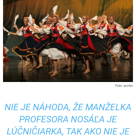
Foto: archív
NIE JE NÁHODA, ŽE MANŽELKA
PROFESORA NOSÁĽA JE
LÚČNIČIARKA, TAK AKO NIE JE