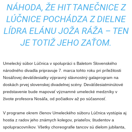
NÁHODA, ŽE HIT TANEČNICE Z
LÚČNICE POCHÁDZA Z DIELNE
LÍDRA ELÁNU JOŽA RÁŽA – TEN
JE TOTIŽ JEHO ZAŤOM.
Umelecký súbor Lúčnica v spolupráci s Baletom Slovenského
národného divadla pripravuje 7. marca tohto roku pri príležitosti
Nosáľovej deväťdesiatky výpravný slávnostný galaprogram na
doskách prvej slovenskej divadelnej scény. Deväťdesiatminútové
predstavenie bude mapovať významné umelecké medzníky v
živote profesora Nosáľa, od počiatkov až po súčasnosť.
V programe okrem členov Umeleckého súboru Lúčnica vystúpia aj
hostia z radov jeho známych kolegov, priateľov, študentov a
spolupracovníkov. Všetky choreografie tancov sú dielom jubilanta,