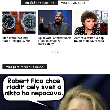
INÉ ČLÁNKY RUBRIKY
VIAC OD AUTORA
Klonované hodinky
Spisovateľ a textár Boris
Zomrela textárka pop
Patek Philippe 5271P
Filan oslavuje 70.
music Viola Muránska
narodeniny
Viac perál v rubrike RELAX