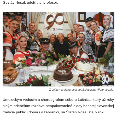
Gustáv Husák udelil titul profesor.
Z oslavy profesorovej deväťdesiatky. (Foto: archív)
Umeleckým vedúcim a choreografom súboru Lúčnica, ktorý už roky
plným priehrštím rozdáva neopakovateľné plody bohatej slovenskej
tradície publiku doma i v zahraničí, sa Štefan Nosáľ stal v roku