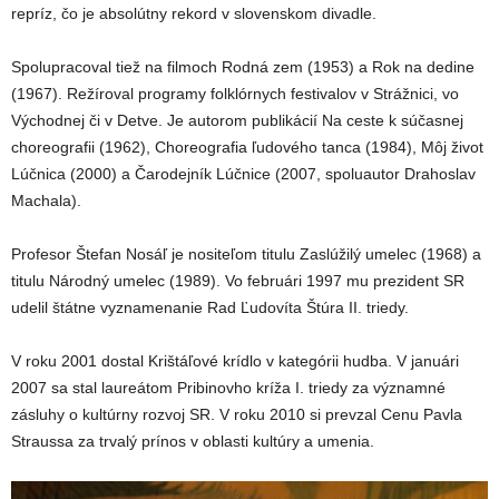
repríz, čo je absolútny rekord v slovenskom divadle.
Spolupracoval tiež na filmoch Rodná zem (1953) a Rok na dedine
(1967). Režíroval programy folklórnych festivalov v Strážnici, vo
Východnej či v Detve. Je autorom publikácií Na ceste k súčasnej
choreografii (1962), Choreografia ľudového tanca (1984), Môj život
Lúčnica (2000) a Čarodejník Lúčnice (2007, spoluautor Drahoslav
Machala).
Profesor Štefan Nosáľ je nositeľom titulu Zaslúžilý umelec (1968) a
titulu Národný umelec (1989). Vo februári 1997 mu prezident SR
udelil štátne vyznamenanie Rad Ľudovíta Štúra II. triedy.
V roku 2001 dostal Krištáľové krídlo v kategórii hudba. V januári
2007 sa stal laureátom Pribinovho kríža I. triedy za významné
zásluhy o kultúrny rozvoj SR. V roku 2010 si prevzal Cenu Pavla
Straussa za trvalý prínos v oblasti kultúry a umenia.