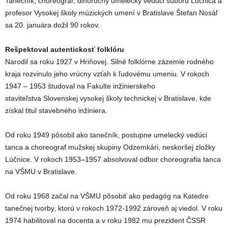
Tanečník, choreograf, dlhoročný umelecký vedúci súboru Lúčnica a
profesor Vysokej školy múzických umení v Bratislave Štefan Nosáľ
sa 20. januára dožil 90 rokov.
Rešpektoval autentickosť folklóru
Narodil sa roku 1927 v Hriňovej. Silné folklórne zázemie rodného
kraja rozvinulo jeho vrúcny vzťah k ľudovému umeniu. V rokoch
1947 – 1953 študoval na Fakulte inžinierskeho
staviteľstva Slovenskej vysokej školy technickej v Bratislave, kde
získal titul stavebného inžiniera.
Od roku 1949 pôsobil ako tanečník, postupne umelecký vedúci
tanca a choreograf mužskej skupiny Odzemkári, neskoršej zložky
Lúčnice. V rokoch 1953–1957 absolvoval odbor choreografia tanca
na VŠMU v Bratislave.
Od roku 1968 začal na VŠMU pôsobiť ako pedagóg na Katedre
tanečnej tvorby, ktorú v rokoch 1972-1992 zároveň aj viedol. V roku
1974 habilitoval na docenta a v roku 1982 mu prezident ČSSR