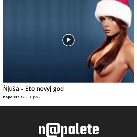
Ňjuša – Eto novyj god
napalete.sk
-
1. jan 2026