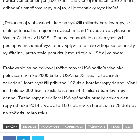
tradičných oddelených jazierkach, ale v celej formácii. USGS musí
odhadnúť množstvo ropy a aj to, či je technicky vyťažiteľná.
„Dokonca aj v oblastiach, kde sa vyťažili miliardy barelov ropy, je
stále potenciál na nájdenie ďalších miliárd,“ uvádza vo vyhlásení
Walter Guidroz z USGS. „Zmeny technológie a priemyselných
postupov môžu mať významný vplyv na to, aké zdroje sú technicky
využiteľné, preto stále posudzujeme zdroje v USA aj vo svete.“
Frakovanie sa na celkovej ťažbe ropy v USA podieľa viac ako
polovicou. V roku 2000 bolo v USA iba 23-tisíc frakovacích
zariadení, ktoré vyťažili približne 102-tisíc barelov ropy denne. Vlani
ich bolo už 300-tisíc a získalo sa nimi 4,3 milióna barelov ropy
denne. Ťažba ropy z bridlíc v USA spôsobila prudký pokles cien
ropy od roku 2014 z viac ako 100 dolárov za barel až na 25 dolárov
na začiatku tohto roku.
ZNAČKY
BRIDLICE
FRAKOVANIE
ROPNÉ POLE
ŤAŽBA ROPY
TEXAS
USA