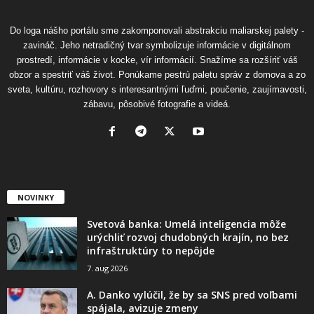
Do loga nášho portálu sme zakomponovali abstrakciu maliarskej palety -
zavináč. Jeho netradičný tvar symbolizuje informácie v digitálnom
prostredí, informácie v kocke, vír informácií. Snažíme sa rozšíriť váš
obzor a spestriť váš život. Ponúkame pestrú paletu správ z domova a zo
sveta, kultúru, rozhovory s interesantnými ľuďmi, poučenie, zaujímavosti,
zábavu, pôsobivé fotografie a videá.
NOVINKY
Svetová banka: Umelá inteligencia môže
urýchliť rozvoj chudobných krajín, no bez
infraštruktúry to nepôjde
7. aug 2026
A. Danko vylúčil, že by sa SNS pred voľbami
spájala, avizuje zmeny