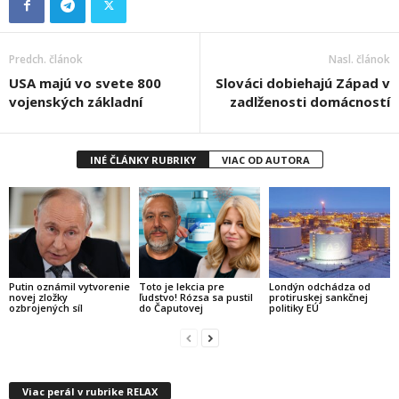
Predch. článok
Nasl. článok
USA majú vo svete 800
Slováci dobiehajú Západ v
vojenských základní
zadlženosti domácností
INÉ ČLÁNKY RUBRIKY
VIAC OD AUTORA
Putin oznámil vytvorenie
Toto je lekcia pre
Londýn odchádza od
novej zložky
ľudstvo! Rózsa sa pustil
protiruskej sankčnej
ozbrojených síl
do Čaputovej
politiky EÚ
Viac perál v rubrike RELAX