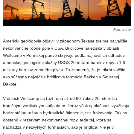
Foto: archív
Americkí geológovia objavili v západnom Texase zrejme najväčšie
nekonvenčné ropné pole v USA. Bridlicové náleziská v oblasti
Wolfcamp v Permskej panve skrývajú podľa najnovších odhadov
americkej geologickej služby USGS 20 miliárd barelov ropy a 1,6
miliardy barelov zemného plynu. To znamená, že je trikrát väčšie
ako súčasná najväčšia bridlicová formácia Bakken v Severnej
Dakote.
V oblasti Wolfcamp sa ťaží ropa už od 80. rokov 20. storočia
tradičným vertikálnym spôsobom. Teraz však spoločnosti využívajú
horizontálnu ťažbu a hydraulické štiepenie, tzv. frakovanie. Tak sa
dostanú k rezervám nekonvenčnej ropy, teda tej, ktorá sa
nachádza v nezvyklých formáciách, ako je bridlica. Nie je v