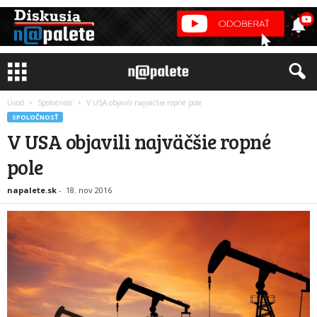
Úvod
Spoločnosť
V USA objavili najväčšie ropné pole
SPOLOČNOSŤ
V USA objavili najväčšie ropné
pole
napalete.sk
-
18. nov 2016