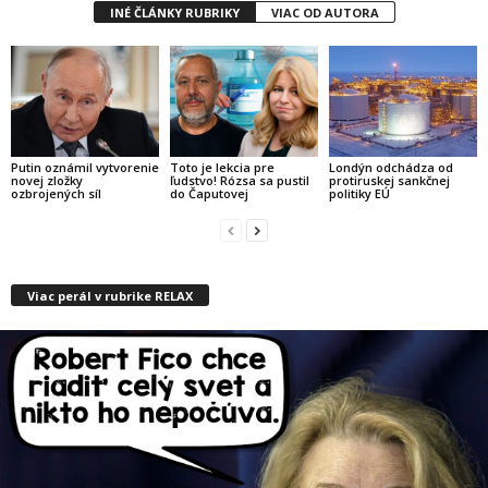
INÉ ČLÁNKY RUBRIKY
VIAC OD AUTORA
Putin oznámil vytvorenie
Toto je lekcia pre
Londýn odchádza od
novej zložky
ľudstvo! Rózsa sa pustil
protiruskej sankčnej
ozbrojených síl
do Čaputovej
politiky EÚ
Viac perál v rubrike RELAX