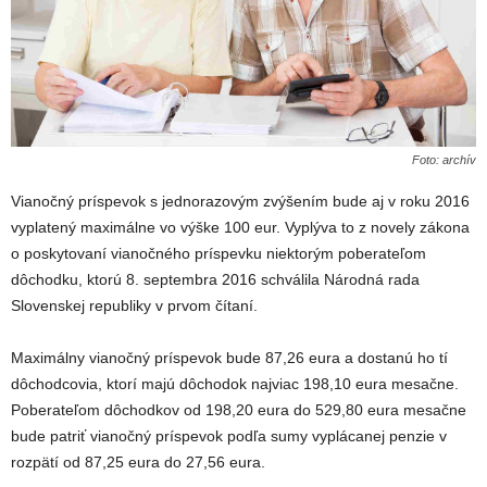
Foto: archív
Vianočný príspevok s jednorazovým zvýšením bude aj v roku 2016
vyplatený maximálne vo výške 100 eur. Vyplýva to z novely zákona
o poskytovaní vianočného príspevku niektorým poberateľom
dôchodku, ktorú 8. septembra 2016 schválila Národná rada
Slovenskej republiky v prvom čítaní.
Maximálny vianočný príspevok bude 87,26 eura a dostanú ho tí
dôchodcovia, ktorí majú dôchodok najviac 198,10 eura mesačne.
Poberateľom dôchodkov od 198,20 eura do 529,80 eura mesačne
bude patriť vianočný príspevok podľa sumy vyplácanej penzie v
rozpätí od 87,25 eura do 27,56 eura.