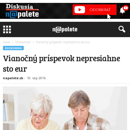
Úvod
Ekonomika
Vianočný príspevok nepresiahne sto eur
EKONOMIKA
Vianočný príspevok nepresiahne
sto eur
napalete.sk
-
10. sep 2016