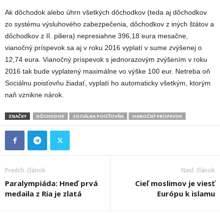
Ak dôchodok alebo úhrn všetkých dôchodkov (teda aj dôchodkov
zo systému výsluhového zabezpečenia, dôchodkov z iných štátov a
dôchodkov z II. piliera) nepresiahne 396,18 eura mesačne,
vianočný príspevok sa aj v roku 2016 vyplatí v sume zvýšenej o
12,74 eura. Vianočný príspevok s jednorazovým zvýšením v roku
2016 tak bude vyplatený maximálne vo výške 100 eur. Netreba oň
Sociálnu poisťovňu žiadať, vyplatí ho automaticky všetkým, ktorým
naň vznikne nárok.
ZNAČKY
DÔCHODOK
SOCIÁLNA POISŤOVŇA
VIANOČNÝ PRÍSPEVOK
Predch. článok
Nasl. článok
Paralympiáda: Hneď prvá
Cieľ moslimov je viesť
medaila z Ria je zlatá
Európu k islamu