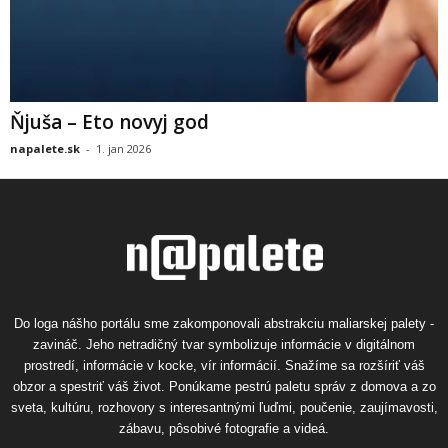
Ňjuša – Eto novyj god
napalete.sk
-
1. jan 2026
Do loga nášho portálu sme zakomponovali abstrakciu maliarskej palety -
zavináč. Jeho netradičný tvar symbolizuje informácie v digitálnom
prostredí, informácie v kocke, vír informácií. Snažíme sa rozšíriť váš
obzor a spestriť váš život. Ponúkame pestrú paletu správ z domova a zo
sveta, kultúru, rozhovory s interesantnými ľuďmi, poučenie, zaujímavosti,
zábavu, pôsobivé fotografie a videá.