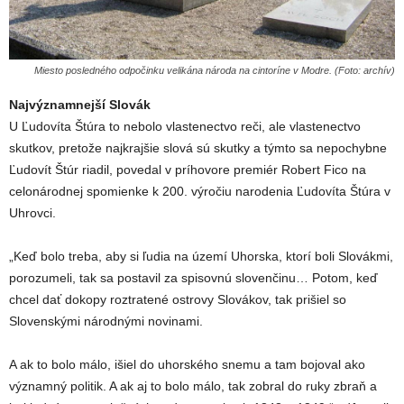
Miesto posledného odpočinku velikána národa na cintoríne v Modre. (Foto: archív)
Najvýznamnejší Slovák
U Ľudovíta Štúra to nebolo vlastenectvo reči, ale vlastenectvo
skutkov, pretože najkrajšie slová sú skutky a týmto sa nepochybne
Ľudovít Štúr riadil, povedal v príhovore premiér Robert Fico na
celonárodnej spomienke k 200. výročiu narodenia Ľudovíta Štúra v
Uhrovci.
„Keď bolo treba, aby si ľudia na území Uhorska, ktorí boli Slovákmi,
porozumeli, tak sa postavil za spisovnú slovenčinu… Potom, keď
chcel dať dokopy roztratené ostrovy Slovákov, tak prišiel so
Slovenskými národnými novinami.
A ak to bolo málo, išiel do uhorského snemu a tam bojoval ako
významný politik. A ak aj to bolo málo, tak zobral do ruky zbraň a