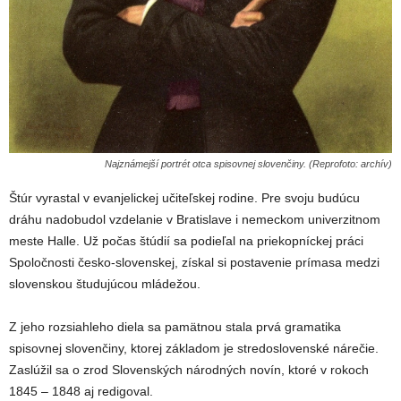
Najznámejší portrét otca spisovnej slovenčiny. (Reprofoto: archív)
Štúr vyrastal v evanjelickej učiteľskej rodine. Pre svoju budúcu
dráhu nadobudol vzdelanie v Bratislave i nemeckom univerzitnom
meste Halle. Už počas štúdií sa podieľal na priekopníckej práci
Spoločnosti česko-slovenskej, získal si postavenie prímasa medzi
slovenskou študujúcou mládežou.
Z jeho rozsiahleho diela sa pamätnou stala prvá gramatika
spisovnej slovenčiny, ktorej základom je stredoslovenské nárečie.
Zaslúžil sa o zrod Slovenských národných novín, ktoré v rokoch
1845 – 1848 aj redigoval.