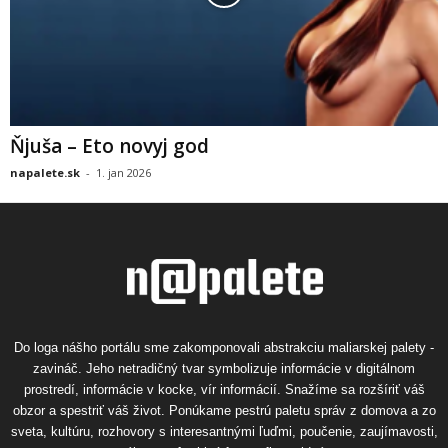
Ňjuša – Eto novyj god
napalete.sk
-
1. jan 2026
Do loga nášho portálu sme zakomponovali abstrakciu maliarskej palety -
zavináč. Jeho netradičný tvar symbolizuje informácie v digitálnom
prostredí, informácie v kocke, vír informácií. Snažíme sa rozšíriť váš
obzor a spestriť váš život. Ponúkame pestrú paletu správ z domova a zo
sveta, kultúru, rozhovory s interesantnými ľuďmi, poučenie, zaujímavosti,