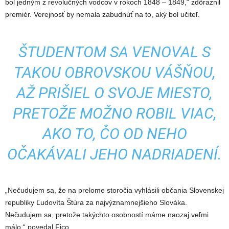
bol jedným z revolučných vodcov v rokoch 1848 – 1849,“ zdôraznil
premiér. Verejnosť by nemala zabudnúť na to, aký bol učiteľ.
ŠTUDENTOM SA VENOVAL S
TAKOU OBROVSKOU VÁŠŇOU,
AŽ PRIŠIEL O SVOJE MIESTO,
PRETOŽE MOŽNO ROBIL VIAC,
AKO TO, ČO OD NEHO
OČAKÁVALI JEHO NADRIADENÍ.
„Nečudujem sa, že na prelome storočia vyhlásili občania Slovenskej
republiky Ľudovíta Štúra za najvýznamnejšieho Slováka.
Nečudujem sa, pretože takýchto osobností máme naozaj veľmi
málo,“ povedal Fico.