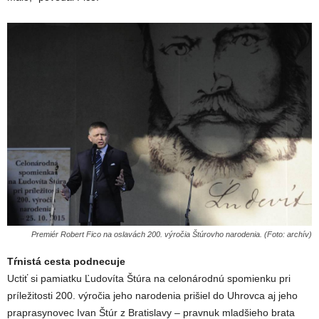
Premiér Robert Fico na oslavách 200. výročia Štúrovho narodenia. (Foto: archív)
Tŕnistá cesta podnecuje
Uctiť si pamiatku Ľudovíta Štúra na celonárodnú spomienku pri
príležitosti 200. výročia jeho narodenia prišiel do Uhrovca aj jeho
praprasynovec Ivan Štúr z Bratislavy – pravnuk mladšieho brata