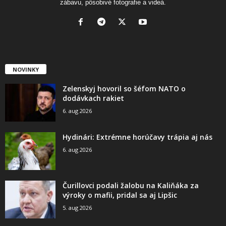
zábavu, pôsobivé fotografie a videá.
NOVINKY
Zelenskyj hovoril so šéfom NATO o
dodávkach rakiet
6. aug 2026
Hydinári: Extrémne horúčavy trápia aj nás
6. aug 2026
Čurillovci podali žalobu na Kaliňáka za
výroky o mafii, pridal sa aj Lipšic
5. aug 2026