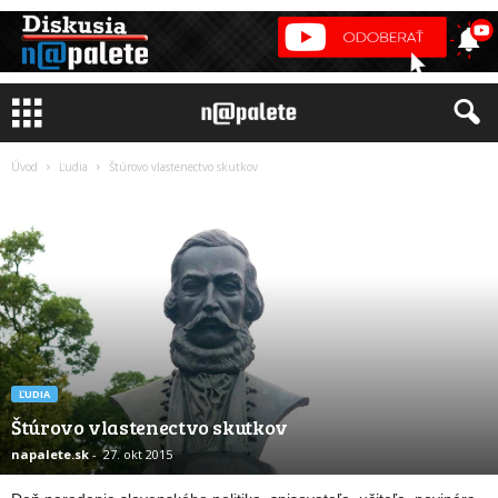
Úvod
Ľudia
Štúrovo vlastenectvo skutkov
ĽUDIA
Štúrovo vlastenectvo skutkov
napalete.sk
-
27. okt 2015