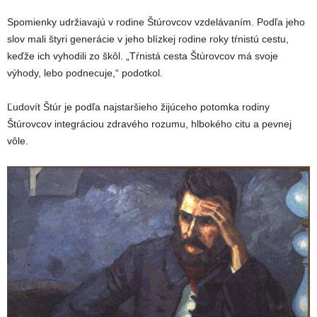
Spomienky udržiavajú v rodine Štúrovcov vzdelávaním. Podľa jeho
slov mali štyri generácie v jeho blízkej rodine roky tŕnistú cestu,
keďže ich vyhodili zo škôl. „Tŕnistá cesta Štúrovcov má svoje
výhody, lebo podnecuje,“ podotkol.
Ľudovít Štúr je podľa najstaršieho žijúceho potomka rodiny
Štúrovcov integráciou zdravého rozumu, hlbokého citu a pevnej
vôle.