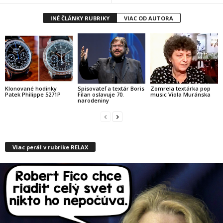
INÉ ČLÁNKY RUBRIKY
VIAC OD AUTORA
Klonované hodinky
Spisovateľ a textár Boris
Zomrela textárka pop
Patek Philippe 5271P
Filan oslavuje 70.
music Viola Muránska
narodeniny
Viac perál v rubrike RELAX