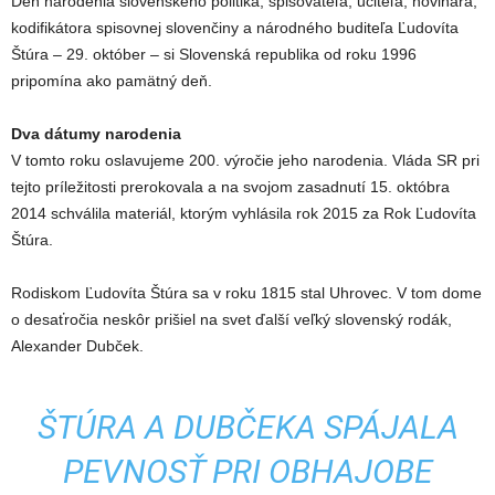
Deň narodenia slovenského politika, spisovateľa, učiteľa, novinára,
kodifikátora spisovnej slovenčiny a národného buditeľa Ľudovíta
Štúra – 29. október – si Slovenská republika od roku 1996
pripomína ako pamätný deň.
Dva dátumy narodenia
V tomto roku oslavujeme 200. výročie jeho narodenia. Vláda SR pri
tejto príležitosti prerokovala a na svojom zasadnutí 15. októbra
2014 schválila materiál, ktorým vyhlásila rok 2015 za Rok Ľudovíta
Štúra.
Rodiskom Ľudovíta Štúra sa v roku 1815 stal Uhrovec. V tom dome
o desaťročia neskôr prišiel na svet ďalší veľký slovenský rodák,
Alexander Dubček.
ŠTÚRA A DUBČEKA SPÁJALA
PEVNOSŤ PRI OBHAJOBE