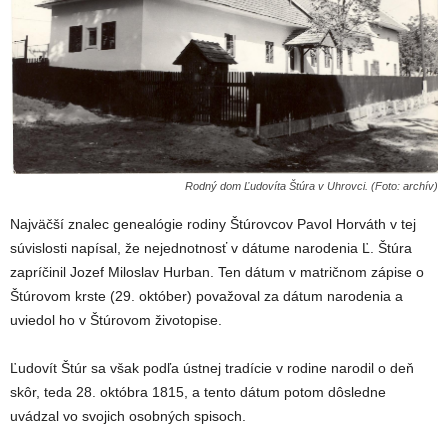
Rodný dom Ľudovíta Štúra v Uhrovci. (Foto: archív)
Najväčší znalec genealógie rodiny Štúrovcov Pavol Horváth v tej
súvislosti napísal, že nejednotnosť v dátume narodenia Ľ. Štúra
zapríčinil Jozef Miloslav Hurban. Ten dátum v matričnom zápise o
Štúrovom krste (29. október) považoval za dátum narodenia a
uviedol ho v Štúrovom životopise.
Ľudovít Štúr sa však podľa ústnej tradície v rodine narodil o deň
skôr, teda 28. októbra 1815, a tento dátum potom dôsledne
uvádzal vo svojich osobných spisoch.