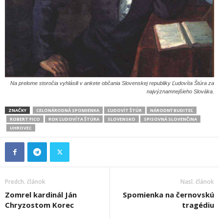
Na prelome storočia vyhlásili v ankete občania Slovenskej republiky Ľudovíta Štúra za
najvýznamnejšieho Slováka.
ZNAČKY
CELONÁRODNÁ SPOMIENKA
ĽUDOVÍT ŠTÚR
NÁRODNÝ BUDITEĽ
ROBERT FICO
ROK ĽUDOVÍTA ŠTÚRA
SLOVENSKO
SPISOVNÁ SLOVENČINA
UHROVEC
Predch. článok
Nasl. článok
Zomrel kardinál Ján
Spomienka na černovskú
Chryzostom Korec
tragédiu