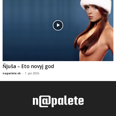
Ňjuša – Eto novyj god
napalete.sk
-
1. jan 2026