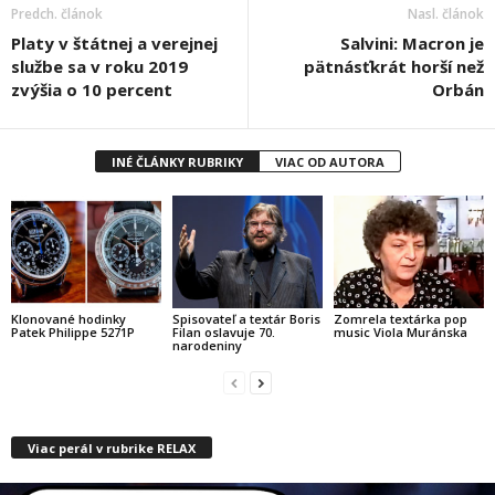
Predch. článok
Nasl. článok
Platy v štátnej a verejnej
Salvini: Macron je
službe sa v roku 2019
pätnásťkrát horší než
zvýšia o 10 percent
Orbán
INÉ ČLÁNKY RUBRIKY
VIAC OD AUTORA
Klonované hodinky
Spisovateľ a textár Boris
Zomrela textárka pop
Patek Philippe 5271P
Filan oslavuje 70.
music Viola Muránska
narodeniny
Viac perál v rubrike RELAX