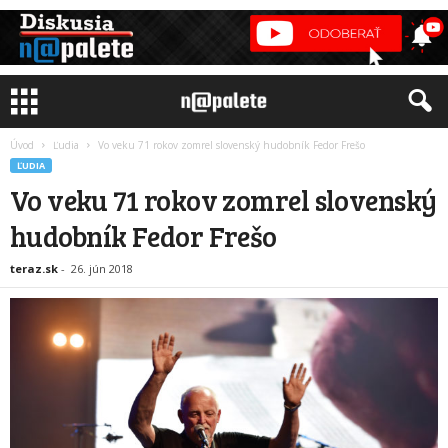
Úvod
Ľudia
Vo veku 71 rokov zomrel slovenský hudobník Fedor Frešo
ĽUDIA
Vo veku 71 rokov zomrel slovenský
hudobník Fedor Frešo
teraz.sk
-
26. jún 2018