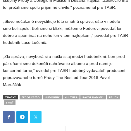
skupiny Prúdy a Collegium Musicum Dušana Hájeka. „Zaskočilo ma
to, prežili sme spolu príjemné chvíle,“ poznamenal pre TASR.
„Slovo nečakané nevystihuje túto smutnú správu, ešte v nedeľu
sme boli spolu. Boli sme si blízki, môžem o Fedorovi povedať len
dobre a spomínať na neho len v tom najlepšom,“ povedal pre TASR
hudobník Laco Lučenič.
„Zlá správa, nevyberá si a našla si aj medzi hudobníkmi. Len pred
pár dňami sme dokončili nahrávanie albumu a pred nami je
koncertné turné,“ uviedol pre TASR hudobný vydavateľ, producent
pripravovaného turné Prúdy The Best od Tour 2018 Pavol
Maruščák.
ZNAČKY
FEDOR FREŠO
HUDOBNÍK
KULTÚRA
PAVOL HAMMEL
PRÚDY
SMRŤ