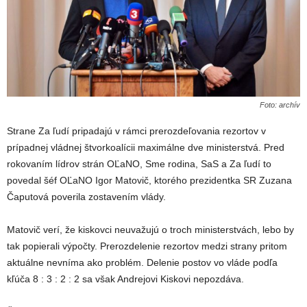
Foto: archív
Strane Za ľudí pripadajú v rámci prerozdeľovania rezortov v
prípadnej vládnej štvorkoalícii maximálne dve ministerstvá. Pred
rokovaním lídrov strán OĽaNO, Sme rodina, SaS a Za ľudí to
povedal šéf OĽaNO Igor Matovič, ktorého prezidentka SR Zuzana
Čaputová poverila zostavením vlády.
Matovič verí, že kiskovci neuvažujú o troch ministerstvách, lebo by
tak popierali výpočty. Prerozdelenie rezortov medzi strany pritom
aktuálne nevníma ako problém. Delenie postov vo vláde podľa
kľúča 8 : 3 : 2 : 2 sa však Andrejovi Kiskovi nepozdáva.