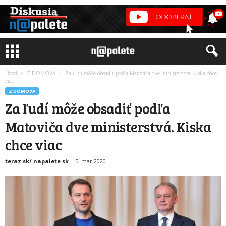
Úvod
Z DOMOVA
Za ľudí môže obsadiť podľa Matoviča dve ministerstvá. Kiska chce
viac
Z DOMOVA
Za ľudí môže obsadiť podľa
Matoviča dve ministerstvá. Kiska
chce viac
teraz.sk/ napalete.sk
-
5. mar 2020