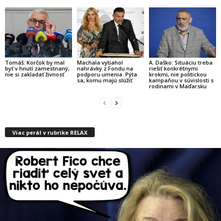
Tomáš: Korčok by mal
Machala vytiahol
A. Daško: Situáciu treba
byť v hnutí zamestnaný,
nahrávky z Fondu na
riešiť konkrétnymi
nie si zakladať živnosť
podporu umenia. Pýta
krokmi, nie politickou
sa, komu majú slúžiť
kampaňou v súvislosti s
rodinami v Maďarsku
Viac perál v rubrike RELAX