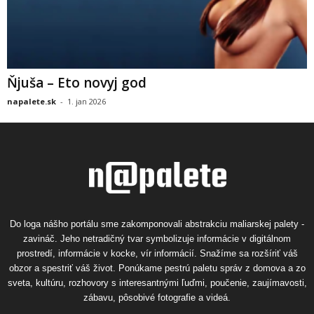
Ňjuša – Eto novyj god
napalete.sk
-
1. jan 2026
Do loga nášho portálu sme zakomponovali abstrakciu maliarskej palety -
zavináč. Jeho netradičný tvar symbolizuje informácie v digitálnom
prostredí, informácie v kocke, vír informácií. Snažíme sa rozšíriť váš
obzor a spestriť váš život. Ponúkame pestrú paletu správ z domova a zo
sveta, kultúru, rozhovory s interesantnými ľuďmi, poučenie, zaujímavosti,
zábavu, pôsobivé fotografie a videá.