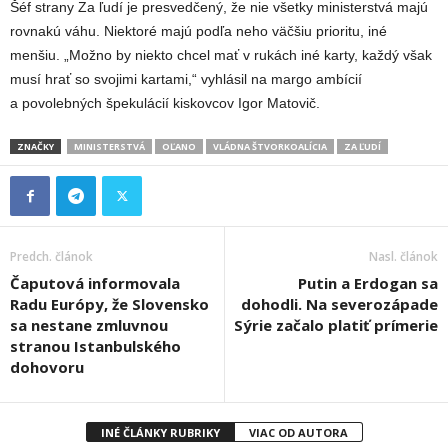
Šéf strany Za ľudí je presvedčený, že nie všetky ministerstvá majú
rovnakú váhu. Niektoré majú podľa neho väčšiu prioritu, iné
menšiu. „Možno by niekto chcel mať v rukách iné karty, každý však
musí hrať so svojimi kartami,“ vyhlásil na margo ambícií
a povolebných špekulácií kiskovcov Igor Matovič.
ZNAČKY
MINISTERSTVÁ
OĽANO
VLÁDNA ŠTVORKOALÍCIA
ZA ĽUDÍ
Predch. článok
Nasl. článok
Čaputová informovala
Putin a Erdogan sa
Radu Európy, že Slovensko
dohodli. Na severozápade
sa nestane zmluvnou
Sýrie začalo platiť prímerie
stranou Istanbulského
dohovoru
INÉ ČLÁNKY RUBRIKY
VIAC OD AUTORA