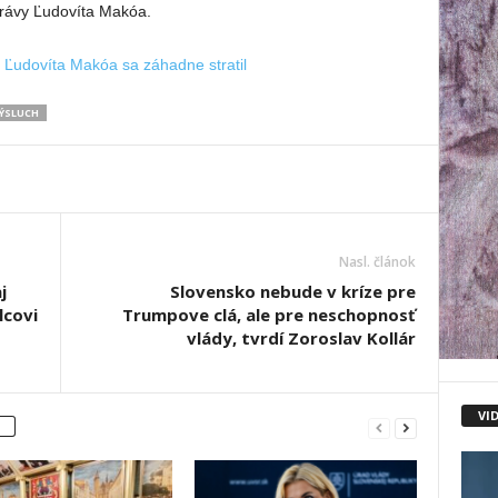
právy Ľudovíta Makóa.
 Ľudovíta Makóa sa záhadne stratil
ÝSLUCH
Nasl. článok
j
Slovensko nebude v kríze pre
lcovi
Trumpove clá, ale pre neschopnosť
vlády, tvrdí Zoroslav Kollár
VI