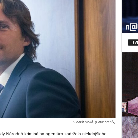
SV
Ľudovít Makó. (Foto: archív)
edy Národná kriminálna agentúra zadržala niekdajšieho