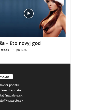
ša – Eto novyj god
ete.sk
-
1. jan 2026
DAKCIA
aktor portálu:
Pavel Kapusta
ta@napalete.sk
ete@napalete.sk