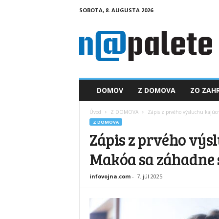
SOBOTA, 8. AUGUSTA 2026
n
a
p
a
l
e
t
DOMOV
Z DOMOVA
ZO ZAHR
e
.
Úvod
Z DOMOVA
Zápis z prvého výsluchu kajúcn
s
Z DOMOVA
k
Zápis z prvého výs
Makóa sa záhadne s
infovojna.com
-
7. júl 2025