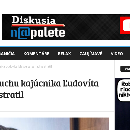
ANIČIA
KOMENTÁRE
RELAX
ZAUJÍMAVÉ
VIDEO
ika Ľudovíta Makóa sa záhadne stratil
Via
luchu kajúcnika Ľudovíta
tratil