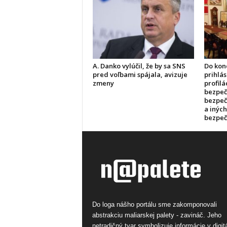
A. Danko vylúčil, že by sa SNS
Do kon
pred voľbami spájala, avizuje
prihlás
zmeny
profilá
bezpečn
bezpeč
a inýc
bezpeč
Do loga nášho portálu sme zakomponovali
abstrakciu maliarskej palety - zavináč. Jeho
netradičný tvar symbolizuje informácie v digi