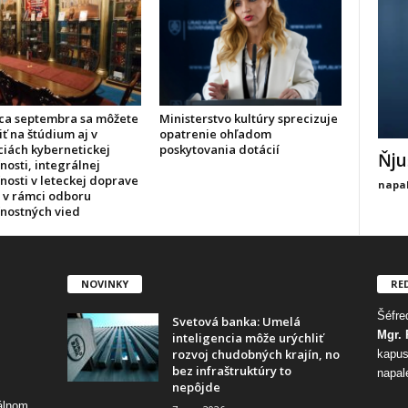
ca septembra sa môžete
Ministerstvo kultúry sprecizuje
iť na štúdium aj v
opatrenie ohľadom
ciách kybernetickej
poskytovania dotácií
Ňju
osti, integrálnej
nosti v leteckej doprave
napal
h v rámci odboru
nostných vied
NOVINKY
RE
Šéfred
Svetová banka: Umelá
Mgr. 
inteligencia môže urýchliť
rozvoj chudobných krajín, no
kapus
bez infraštruktúry to
napal
nepôjde
tálnom