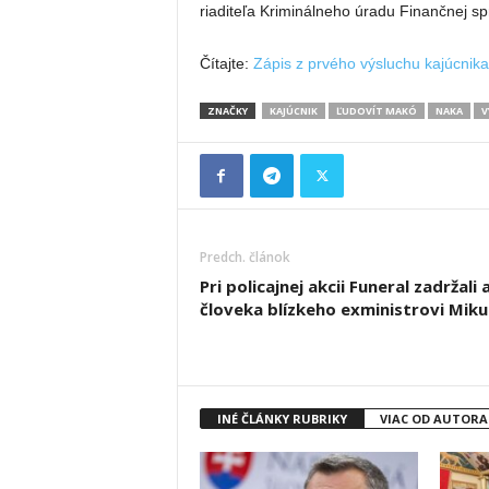
riaditeľa Kriminálneho úradu Finančnej s
Čítajte:
Zápis z prvého výsluchu kajúcnika
ZNAČKY
KAJÚCNIK
ĽUDOVÍT MAKÓ
NAKA
V
Predch. článok
Pri policajnej akcii Funeral zadržali a
človeka blízkeho exministrovi Miku
INÉ ČLÁNKY RUBRIKY
VIAC OD AUTORA