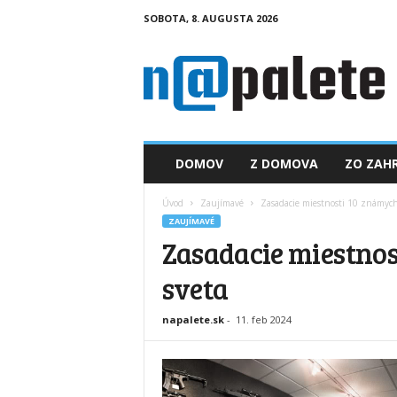
SOBOTA, 8. AUGUSTA 2026
n
a
p
a
l
e
t
DOMOV
Z DOMOVA
ZO ZAHR
e
.
Úvod
Zaujímavé
Zasadacie miestnosti 10 známych 
s
ZAUJÍMAVÉ
k
Zasadacie miestnos
sveta
napalete.sk
-
11. feb 2024