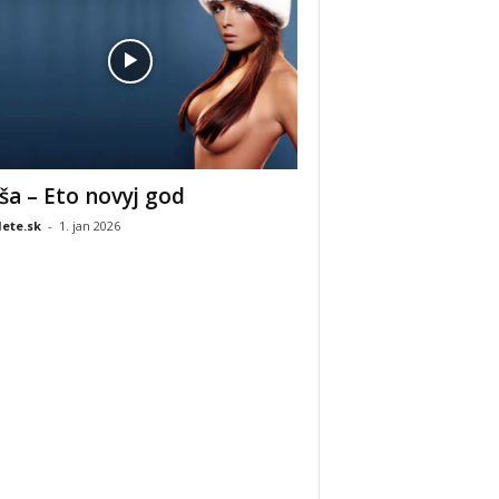
ša – Eto novyj god
ete.sk
-
1. jan 2026