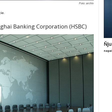
Foto: archív
ie.
ghai Banking Corporation (HSBC)
Ňju
napal