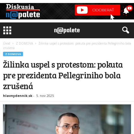
Úvod
Z DOMOVA
Žilinka uspel s protestom: pokuta pre prezidenta Pellegriniho bola
zrušená
Z DOMOVA
Žilinka uspel s protestom: pokuta
pre prezidenta Pellegriniho bola
zrušená
hlavnydennik.sk
-
5. nov 2025