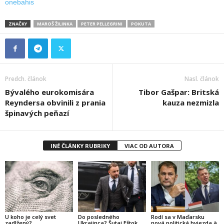
onebahis
ZNAČKY
MAROŠ ŽILINKA
PETER PELLEGRINI
POKUTA
Predch. článok
Nasl. článok
Bývalého eurokomisára
Tibor Gašpar: Britská
Reyndersa obvinili z prania
kauza nezmizla
špinavých peňazí
INÉ ČLÁNKY RUBRIKY
VIAC OD AUTORA
U koho je celý svet
Do posledného
Rodí sa v Maďarsku
zadlžený?
Ukrajinca? Šutaj Eštok
nová politická hviezda à