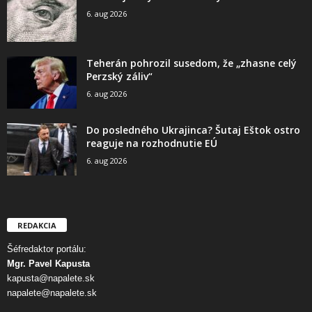
6. aug 2026
Teherán pohrozil susedom, že „zhasne celý
Perzský záliv“
6. aug 2026
Do posledného Ukrajinca? Šutaj Eštok ostro
reaguje na rozhodnutie EÚ
6. aug 2026
REDAKCIA
Šéfredaktor portálu:
Mgr. Pavel Kapusta
kapusta@napalete.sk
napalete@napalete.sk