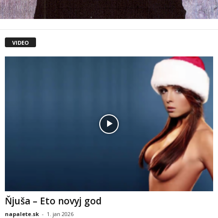
VIDEO
Ňjuša – Eto novyj god
napalete.sk
-
1. jan 2026