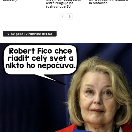
ostro reaguje na
la Matovič?
rozhodnutie EÚ
Viac perál v rubrike RELAX