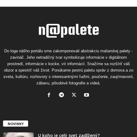
Do loga nášho portálu sme zakomponovali abstrakciu maliarskej palety -
zavináč. Jeho netradičný tvar symbolizuje informácie v digitálnom
prostredí, informácie v kocke, vír informácií. Snažíme sa rozšíriť váš
obzor a spestriť váš život. Ponúkame pestrú paletu správ z domova a zo
sveta, kultúru, rozhovory s interesantnými ľuďmi, poučenie, zaujímavosti,
zábavu, pôsobivé fotografie a videá.
NOVINKY
U koho je celý svet zadlžený?