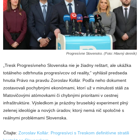
Progresívne Slovensko. (Foto: Hlavný denník)
„Tresk Progresívneho Slovenska nie je žiadny reštart, ale ukážka
totálneho odtrhnutia progresívcov od reality,“ vyhlásil predseda
hnutia Právo na pravdu Zoroslav Kollár. Podľa neho dokument
zostavovali pochybnými ekonómami, ktorí už v minulosti stáli za
Matovičovými atómovkami či chybnými prioritami v cestnej
infraštruktúre. Výsledkom je prázdny bruselský experiment plný
zelenej ideológie a nových úradov, ktorý nemá nič spoločné s
reálnymi problémami Slovenska.
Čítajte:
Zoroslav Kollár: Progresívci s Treskom definitívne stratili