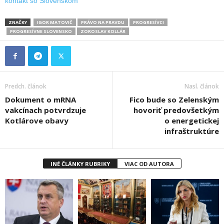
kontakt so Slovenskom
ZNAČKY
IGOR MATOVIČ
PRÁVO NA PRAVDU
PROGRESÍVCI
PROGRESÍVNE SLOVENSKO
ZOROSLAV KOLLÁR
Predch. článok
Nasl. článok
Dokument o mRNA
Fico bude so Zelenským
vakcínach potvrdzuje
hovoriť predovšetkým
Kotlárove obavy
o energetickej
infraštruktúre
INÉ ČLÁNKY RUBRIKY
VIAC OD AUTORA