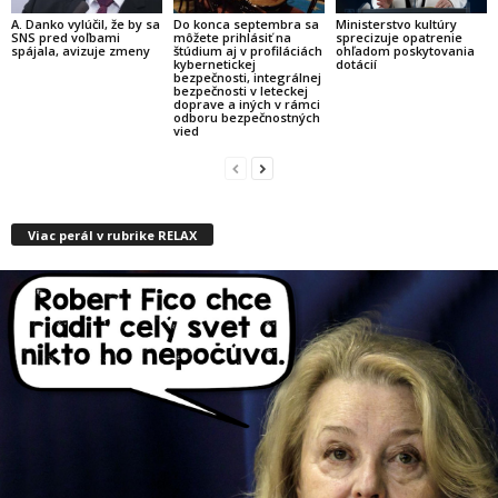
A. Danko vylúčil, že by sa
Do konca septembra sa
Ministerstvo kultúry
SNS pred voľbami
môžete prihlásiť na
sprecizuje opatrenie
spájala, avizuje zmeny
štúdium aj v profiláciách
ohľadom poskytovania
kybernetickej
dotácií
bezpečnosti, integrálnej
bezpečnosti v leteckej
doprave a iných v rámci
odboru bezpečnostných
vied
Viac perál v rubrike RELAX