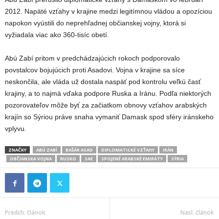
2012. Napäté vzťahy v krajine medzi legitímnou vládou a opozíciou
napokon vyústili do neprehľadnej občianskej vojny, ktorá si
vyžiadala viac ako 360-tisíc obetí.
Abú Zabí pritom v predchádzajúcich rokoch podporovalo
povstalcov bojujúcich proti Asadovi. Vojna v krajine sa síce
neskončila, ale vláda už dostala naspäť pod kontrolu veľkú časť
krajiny, a to najmä vďaka podpore Ruska a Iránu. Podľa niektorých
pozorovateľov môže byť za začiatkom obnovy vzťahov arabských
krajín so Sýriou práve snaha vymaniť Damask spod sféry iránskeho
vplyvu.
ZNAČKY
ABÚ ZABÍ
BAŠÁR ASAD
DIPLOMATICKÉ VZŤAHY
IRÁN
OBČIANSKA VOJNA
RUSKO
SAE
SPOJENÉ ARABSKÉ EMIRÁTY
SÝRIA
Predch. článok
Nasl. článok