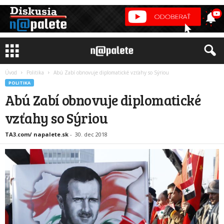
Úvod
Politika
Abú Zabí obnovuje diplomatické vzťahy so Sýriou
POLITIKA
Abú Zabí obnovuje diplomatické
vzťahy so Sýriou
TA3.com/ napalete.sk
-
30. dec 2018