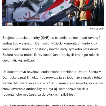
Foto: archív
Spojené arabské emiráty (SAE) po siedmich rokoch opäť otvárajú
ambasádu v sýrskom Damasku. Politickí komentátori tento krok
vnímajú ako snahu o postupný návrat vlády sýrskeho prezidenta
Bašára Asada medzi lídrov ostatných arabských krajín po rokoch
diplomatickej izolácie.
Už decembrovú návštevu sudánskeho prezidenta Umara Bašíra v
Damasku označili niektorí pozorovatelia za jeden zo signálov tohto
trendu. Ministerstvo zahraničia SAE okrem iného uviedlo, že cieľom
znovuotvorenia ambasády má byť aj „obmedzovanie rizík
regionálneho miešania sa do sýrskych záležitostí“.
Abú Zabí prerušilo diplomatické vzťahy s Damaskom vo februári