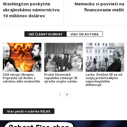
Washington poskytne
Nemecko si posvieti na
ukrajinskému námorníctvu
financovanie mešít
10 miliónov dolárov
INÉ ČLÁNKY RUBRIKY
VIAC OD AUTORA
USA varujú Ukrajinu:
Druhá Slovenská
Lacko: Dnešná SR sa od
Pripravte sa! Rusko s
republika oslavuje 30.
svojej predchodkyne
odvetou ešte neskončilo
výročie svojho vzniku
nepochopiteľne
dištancuje
Viac perál v rubrike RELAX