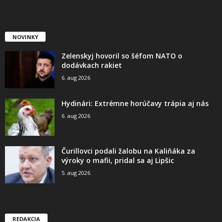
NOVINKY
Zelenskyj hovoril so šéfom NATO o
dodávkach rakiet
6. aug 2026
Hydinári: Extrémne horúčavy trápia aj nás
6. aug 2026
Čurillovci podali žalobu na Kaliňáka za
výroky o mafii, pridal sa aj Lipšic
5. aug 2026
REDAKCIA