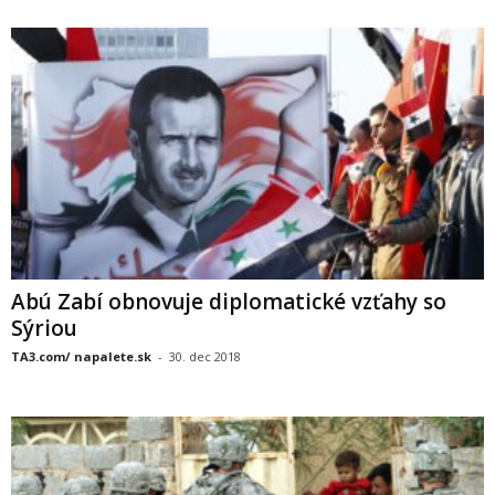
Abú Zabí obnovuje diplomatické vzťahy so
Sýriou
TA3.com/ napalete.sk
-
30. dec 2018