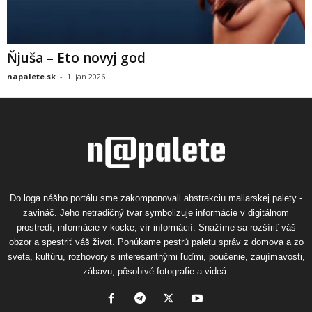
Ňjuša – Eto novyj god
napalete.sk
-
1. jan 2026
Do loga nášho portálu sme zakomponovali abstrakciu maliarskej palety -
zavináč. Jeho netradičný tvar symbolizuje informácie v digitálnom
prostredí, informácie v kocke, vír informácií. Snažíme sa rozšíriť váš
obzor a spestriť váš život. Ponúkame pestrú paletu správ z domova a zo
sveta, kultúru, rozhovory s interesantnými ľuďmi, poučenie, zaujímavosti,
zábavu, pôsobivé fotografie a videá.