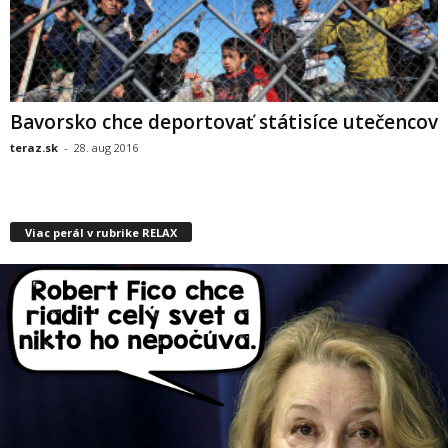
Bavorsko chce deportovať státisíce utečencov
teraz.sk
-
28. aug 2016
Viac perál v rubrike RELAX