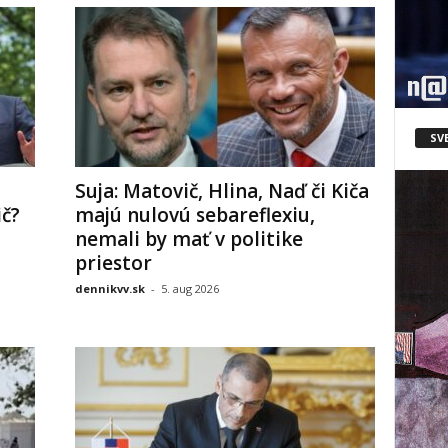
SV
Suja: Matovič, Hlina, Naď či Kiča
ič?
majú nulovú sebareflexiu,
nemali by mať v politike
priestor
dennikvv.sk
-
5. aug 2026