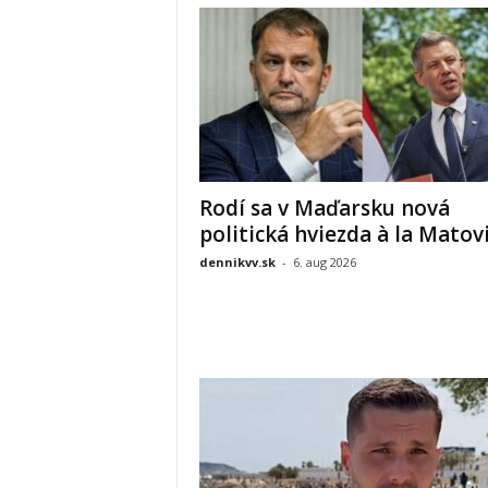
Rodí sa v Maďarsku nová
politická hviezda à la Matov
dennikvv.sk
-
6. aug 2026