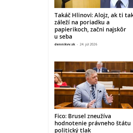
Takáč Hlinovi: Alojz, ak ti ta
záleží na poriadku a
papierikoch, začni najskôr
u seba
dennikvv.sk
-
24. júl 2026
Fico: Brusel zneužíva
hodnotenie právneho štátu
politický tlak