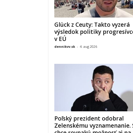
Glück z Ceuty: Takto vyzerá
výsledok politiky progresívc
v EÚ
dennikvv.sk
-
4. aug 2026
Poľský prezident odobral
Zelenskému vyznamenanie.
chce rovnakú možnosť aj na