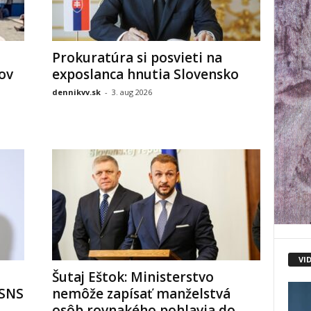
Prokuratúra si posvieti na
ov
exposlanca hnutia Slovensko
dennikvv.sk
-
3. aug 2026
VI
Šutaj Eštok: Ministerstvo
 SNS
nemôže zapísať manželstvá
osôb rovnakého pohlavia do