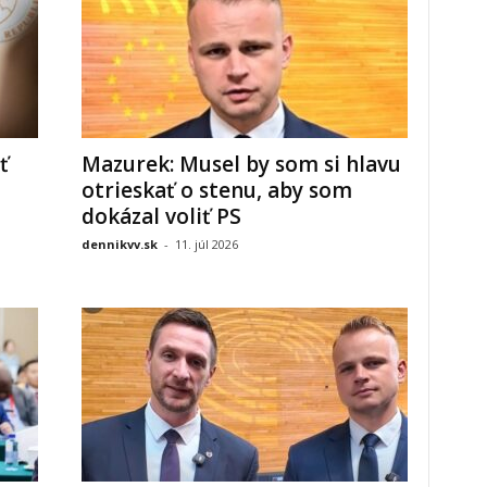
ť
Mazurek: Musel by som si hlavu
otrieskať o stenu, aby som
dokázal voliť PS
dennikvv.sk
-
11. júl 2026