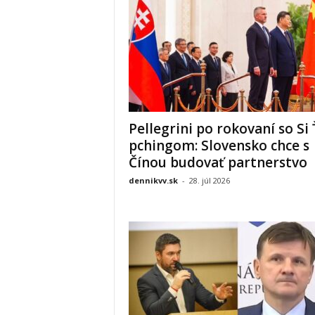
Pellegrini po rokovaní so Si 
pchingom: Slovensko chce s
Čínou budovať partnerstvo
dennikvv.sk
-
28. júl 2026