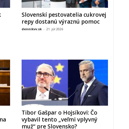
k
Slovenskí pestovatelia cukrovej
repy dostanú výraznú pomoc
dennikvv.sk
-
21. júl 2026
Tibor Gašpar o Hojsíkovi: Čo
 na
vybavil tento „veľmi vplyvný
muž“ pre Slovensko?