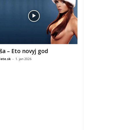
ša – Eto novyj god
ete.sk
-
1. jan 2026