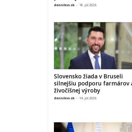
dennikvv.sk
-
18. júl 2026
Slovensko žiada v Bruseli
silnejšiu podporu farmárov 
živočíšnej výroby
dennikvv.sk
-
14. júl 2026