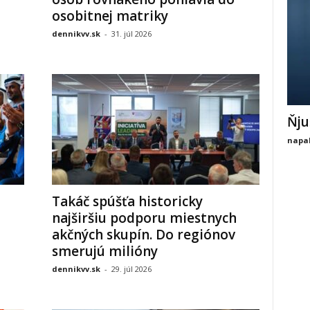
osobitnej matriky
dennikvv.sk
-
31. júl 2026
Ňju
napal
Takáč spúšťa historicky
najširšiu podporu miestnych
akčných skupín. Do regiónov
smerujú milióny
dennikvv.sk
-
29. júl 2026