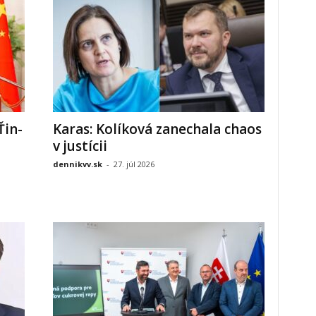
Ťin-
Karas: Kolíková zanechala chaos
v justícii
dennikvv.sk
-
27. júl 2026