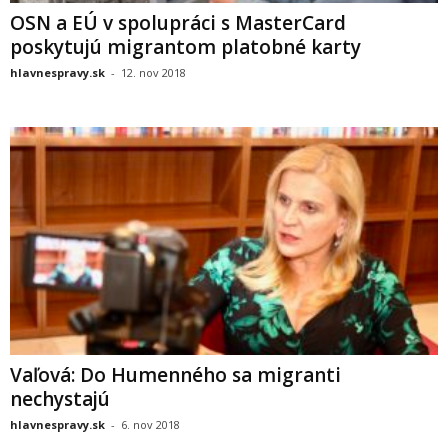
OSN a EÚ v spolupráci s MasterCard
poskytujú migrantom platobné karty
hlavnespravy.sk
-
12. nov 2018
Vaľová: Do Humenného sa migranti
nechystajú
hlavnespravy.sk
-
6. nov 2018