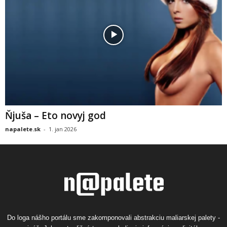
Ňjuša – Eto novyj god
napalete.sk
-
1. jan 2026
Do loga nášho portálu sme zakomponovali abstrakciu maliarskej palety -