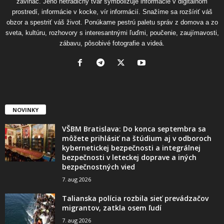
zavináč. Jeho netradičný tvar symbolizuje informácie v digitálnom
prostredí, informácie v kocke, vír informácií. Snažíme sa rozšíriť váš
obzor a spestriť váš život. Ponúkame pestrú paletu správ z domova a zo
sveta, kultúru, rozhovory s interesantnými ľuďmi, poučenie, zaujímavosti,
zábavu, pôsobivé fotografie a videá.
NOVINKY
VŠBM Bratislava: Do konca septembra sa
môžete prihlásiť na štúdium aj v odboroch
kybernetickej bezpečnosti a integrálnej
bezpečnosti v leteckej doprave a iných
bezpečnostných vied
7. aug 2026
Talianska polícia rozbila sieť prevádzačov
migrantov, zatkla osem ľudí
7. aug 2026