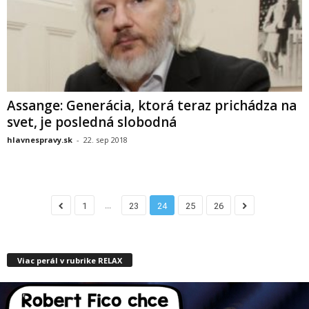
Assange: Generácia, ktorá teraz prichádza na
svet, je posledná slobodná
hlavnespravy.sk
-
22. sep 2018
...
1
23
24
25
26
Viac perál v rubrike RELAX