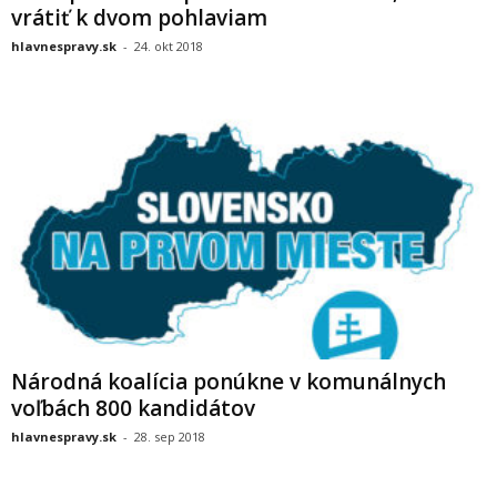
vrátiť k dvom pohlaviam
hlavnespravy.sk
-
24. okt 2018
Národná koalícia ponúkne v komunálnych
voľbách 800 kandidátov
hlavnespravy.sk
-
28. sep 2018