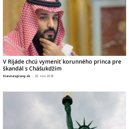
V Rijáde chcú vymeniť korunného princa pre
škandál s Chášukdžím
hlavnespravy.sk
-
20. nov 2018