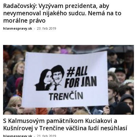
Radačovský: Vyzývam prezidenta, aby
nevymenoval nijakého sudcu. Nemá na to
morálne právo
hlavnespravy.sk
-
23. feb 2019
S Kalmusovým pamätníkom Kuciakovi a
Kušnírovej v Trenčíne väčšina ľudí nesúhlasí
hlavnespravy.sk
-
21. feb 2019