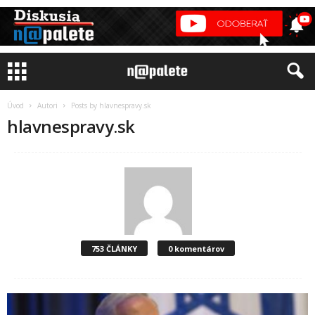
Úvod
Autori
Posts by hlavnespravy.sk
hlavnespravy.sk
753 ČLÁNKY
0 komentárov