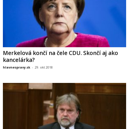
Merkelová končí na čele CDU. Skončí aj ako
kancelárka?
hlavnespravy.sk
-
29. okt 2018