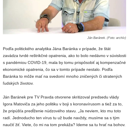
Ján Baránek. (Foto: archív)
Podľa politického analytika Jána Baránka v prípade, že štát
zavádza tvrdé reštrikčné opatrenia, ako to bolo nedávno v súvislosti
s pandémiou COVID-19, mala by tomu prispôsobiť aj kompenzačné
ekonomické opatrenia, čo sa v tomto prípade nestalo. Podľa
Baránka to môže mať na svedomí mnoho zničených či stratených
ľudských životov.
Ján Baránek pre TV Pravda otvorene skritizoval predsedu vlády
Igora Matoviča za jeho politiku v boji s koronavírusom a tiež za to,
že pripúšťa predĺženie núdzového stavu. „Ja neviem, kto mu toto
radí. Jednoducho ten vírus tu už bude navždy, musíme sa s tým
naučiť žiť. Viete, čo mi na tom prekáža? Ideme sa tu hrať na bohov.