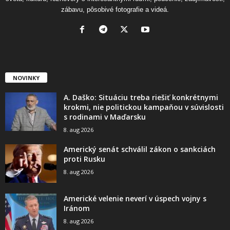
zábavu, pôsobivé fotografie a videá.
NOVINKY
A. Daško: Situáciu treba riešiť konkrétnymi
krokmi, nie politickou kampaňou v súvislosti
s rodinami v Maďarsku
8. aug 2026
Americký senát schválil zákon o sankciách
proti Rusku
8. aug 2026
Americké velenie neverí v úspech vojny s
Iránom
8. aug 2026