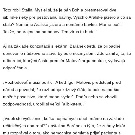
Toto robil Stalin. Myslel si, že je pán Boh a presmeroval dve
sibírske rieky pre pestovaniu bavlny. Vyschlo Aralské jazero a čo sa
stalo? Nemáme Aralské jazero a nemáme bavlnu. Máme púšť.
Takže, nehrajme sa na bohov. Ten vírus tu bude.“
Aj na základe konzultácií s lekármi Baránek tvrdí, že prípadné
obnovenie núdzového stavu by bolo nezmyslom. Zdôraznil aj to, že
odborníci, ktorými často premiér Matovič argumentuje, vydávajú
odporúčania.
„Rozhodovať musia politici. A keď Igor Matovič predstúpil pred
národ a povedal, že rozhoduje krízový štáb, to bolo najhoršie
možné posolstvo, ktoré mohol vydať”. Podľa neho sa zbavili
zodpovednosti, urobili si veľkú “alibi-stenu.“
„Videli ste vyčíslenie, koľko nepriamych obetí máme na základe
reštrikčných opatrení?“ opýtal sa Baránek s tým, že známy lekár
mu rozprával o tom, ako nemocnica odmietla prijať pacienta s