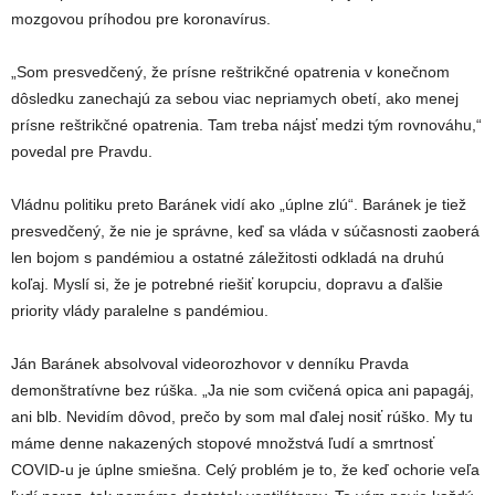
mozgovou príhodou pre koronavírus.
„Som presvedčený, že prísne reštrikčné opatrenia v konečnom
dôsledku zanechajú za sebou viac nepriamych obetí, ako menej
prísne reštrikčné opatrenia. Tam treba nájsť medzi tým rovnováhu,“
povedal pre Pravdu.
Vládnu politiku preto Baránek vidí ako „úplne zlú“. Baránek je tiež
presvedčený, že nie je správne, keď sa vláda v súčasnosti zaoberá
len bojom s pandémiou a ostatné záležitosti odkladá na druhú
koľaj. Myslí si, že je potrebné riešiť korupciu, dopravu a ďalšie
priority vlády paralelne s pandémiou.
Ján Baránek absolvoval videorozhovor v denníku Pravda
demonštratívne bez rúška. „Ja nie som cvičená opica ani papagáj,
ani blb. Nevidím dôvod, prečo by som mal ďalej nosiť rúško. My tu
máme denne nakazených stopové množstvá ľudí a smrtnosť
COVID-u je úplne smiešna. Celý problém je to, že keď ochorie veľa