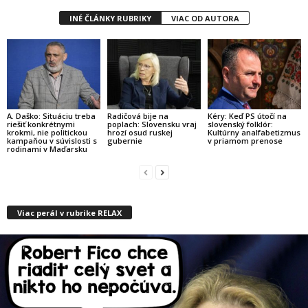
INÉ ČLÁNKY RUBRIKY
VIAC OD AUTORA
A. Daško: Situáciu treba
Radičová bije na
Kéry: Keď PS útočí na
riešiť konkrétnymi
poplach: Slovensku vraj
slovenský folklór:
krokmi, nie politickou
hrozí osud ruskej
Kultúrny analfabetizmus
kampaňou v súvislosti s
gubernie
v priamom prenose
rodinami v Maďarsku
Viac perál v rubrike RELAX