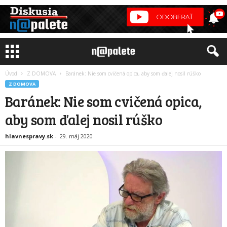
Úvod
Z DOMOVA
Baránek: Nie som cvičená opica, aby som ďalej nosil rúško
Z DOMOVA
Baránek: Nie som cvičená opica,
aby som ďalej nosil rúško
hlavnespravy.sk
-
29. máj 2020