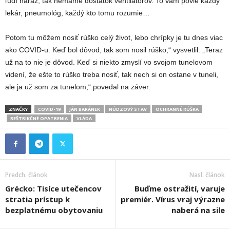
ľudí naraz, tak nemáme dostatok ventilátorov. To vám povie každý
lekár, pneumológ, každý kto tomu rozumie…
Potom tu môžem nosiť rúško celý život, lebo chrípky je tu dnes viac
ako COVID-u. Keď bol dôvod, tak som nosil rúško,“ vysvetlil. „Teraz
už na to nie je dôvod. Keď si niekto zmyslí vo svojom tunelovom
videní, že ešte to rúško treba nosiť, tak nech si on ostane v tuneli,
ale ja už som za tunelom,“ povedal na záver.
ZNAČKY
COVID-19
JÁN BARÁNEK
NÚDZOVÝ STAV
OCHRANNÉ RÚŠKA
REŠTRIKČNÉ OPATRENIA
VLÁDA
Predch. článok
Nasl. článok
Grécko: Tisíce utečencov
Buďme ostražití, varuje
stratia prístup k
premiér. Vírus vraj výrazne
bezplatnému obytovaniu
naberá na sile