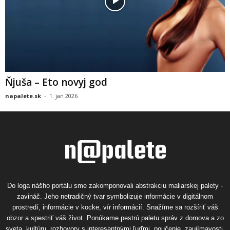
Ňjuša – Eto novyj god
napalete.sk
-
1. jan 2026
Do loga nášho portálu sme zakomponovali abstrakciu maliarskej palety -
zavináč. Jeho netradičný tvar symbolizuje informácie v digitálnom
prostredí, informácie v kocke, vír informácií. Snažíme sa rozšíriť váš
obzor a spestriť váš život. Ponúkame pestrú paletu správ z domova a zo
sveta, kultúru, rozhovory s interesantnými ľuďmi, poučenie, zaujímavosti,