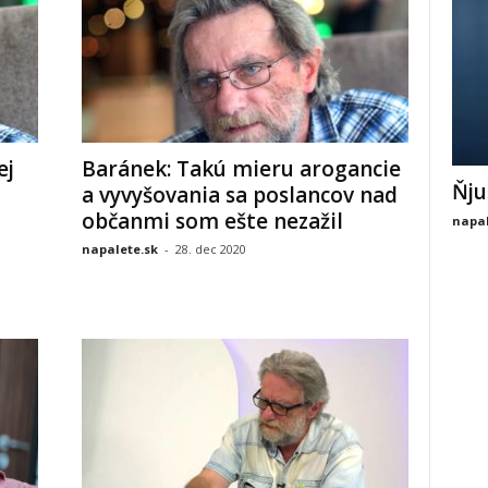
ej
Baránek: Takú mieru arogancie
Ňju
a vyvyšovania sa poslancov nad
občanmi som ešte nezažil
napal
napalete.sk
-
28. dec 2020