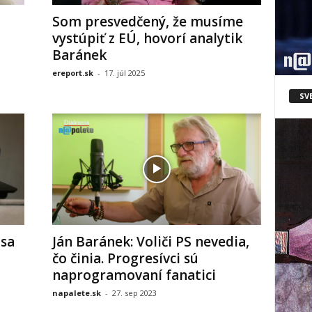
Som presvedčený, že musíme
vystúpiť z EÚ, hovorí analytik
Baránek
ereport.sk
-
17. júl 2025
SV
 sa
Ján Baránek: Voliči PS nevedia,
čo činia. Progresívci sú
naprogramovaní fanatici
napalete.sk
-
27. sep 2023