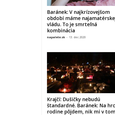
Baránek: V najkrízovejšom
období máme najamatérskej
vládu. To je smrteľná
kombinácia
napalete.sk
-
13. dec 2020
Krajčí: Dušičky nebudú
štandardné. Baránek: Na hr
rodine pôjdem, nik mi v to