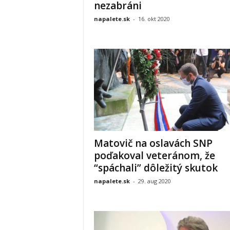
nezabráni
napalete.sk
-
16. okt 2020
Matovič na oslavách SNP
poďakoval veteránom, že
“spáchali” dôležitý skutok
napalete.sk
-
29. aug 2020