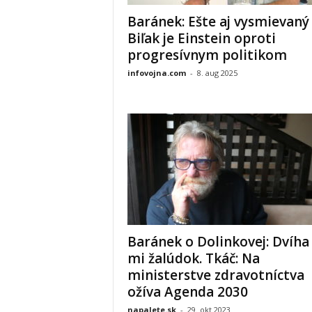
Baránek: Ešte aj vysmievaný
Biľak je Einstein oproti
progresívnym politikom
infovojna.com
-
8. aug 2025
Baránek o Dolinkovej: Dvíha
mi žalúdok. Tkáč: Na
ministerstve zdravotníctva
ožíva Agenda 2030
napalete.sk
-
29. okt 2023