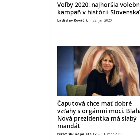
Voľby 2020: najhoršia voleb
kampaň v histórii Slovenska
Ladislav Kováčik
-
22. jan 2020
Čaputová chce mať dobré
vzťahy s orgánmi moci. Blah
Nová prezidentka má slabý
mandát
teraz.sk/ napalete.sk
-
31. mar 2019