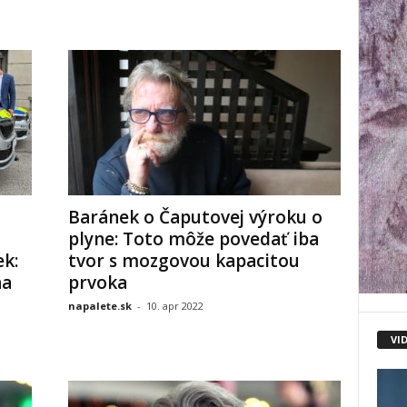
Baránek o Čaputovej výroku o
plyne: Toto môže povedať iba
ek:
tvor s mozgovou kapacitou
na
prvoka
napalete.sk
-
10. apr 2022
VI