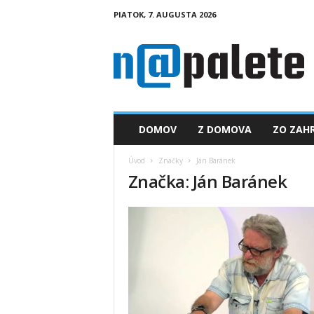
PIATOK, 7. AUGUSTA 2026
n
a
p
a
l
e
t
DOMOV
Z DOMOVA
ZO ZAHR
e
.
Úvod
Značky
Ján Baránek
s
Značka: Ján Baránek
k