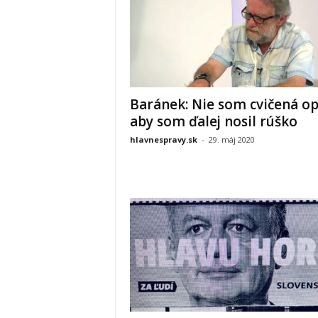
Baránek: Nie som cvičená op
aby som ďalej nosil rúško
hlavnespravy.sk
-
29. máj 2020