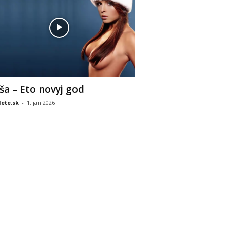
ša – Eto novyj god
ete.sk
-
1. jan 2026