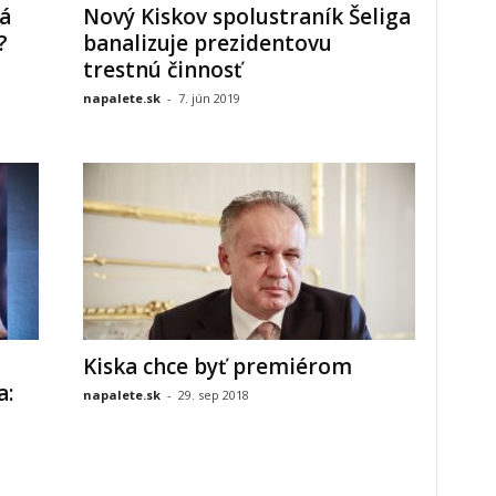
ná
Nový Kiskov spolustraník Šeliga
?
banalizuje prezidentovu
trestnú činnosť
napalete.sk
-
7. jún 2019
Kiska chce byť premiérom
a:
napalete.sk
-
29. sep 2018