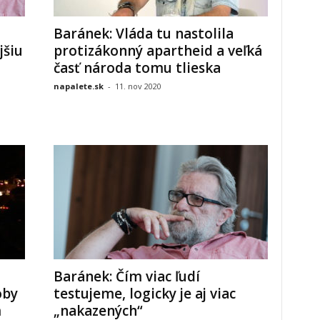
Baránek: Vláda tu nastolila
šiu
protizákonný apartheid a veľká
časť národa tomu tlieska
napalete.sk
-
11. nov 2020
Baránek: Čím viac ľudí
oby
testujeme, logicky je aj viac
m
„nakazených“