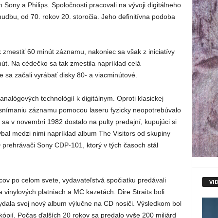
m Sony a Philips. Spoločnosti pracovali na vývoji digitálneho
udbu, od 70. rokov 20. storočia. Jeho definitívna podoba
zmestiť 60 minút záznamu, nakoniec sa však z iniciatívy
nút. Na cédečko sa tak zmestila napríklad celá
sa začali vyrábať disky 80- a viacminútové.
lógových technológií k digitálnym. Oproti klasickej
 snímaniu záznamu pomocou laseru fyzicky neopotrebúvalo
a v novembri 1982 dostalo na pulty predajní, kupujúci si
ýbal medzi nimi napríklad album The Visitors od skupiny
prehrávači Sony CDP-101, ktorý v tých časoch stál
vcov po celom svete, vydavateľstvá spočiatku predávali
VI
 vinylových platniach a MC kazetách. Dire Straits boli
vydala svoj nový album výlučne na CD nosiči. Výsledkom bol
kópií. Počas ďalších 20 rokov sa predalo vyše 200 miliárd