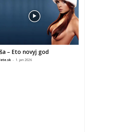
ša – Eto novyj god
ete.sk
-
1. jan 2026