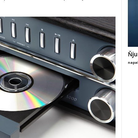
Ňju
napal