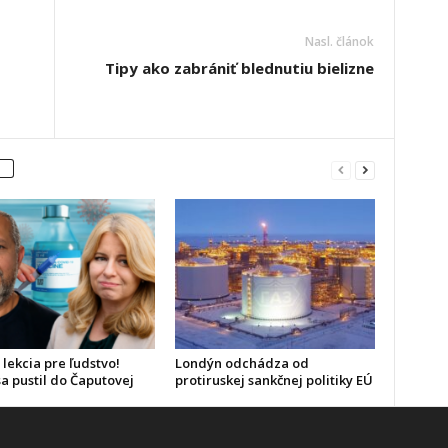
Nasl. článok
Tipy ako zabrániť blednutiu bielizne
 lekcia pre ľudstvo!
Londýn odchádza od
a pustil do Čaputovej
protiruskej sankčnej politiky EÚ