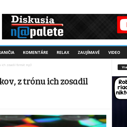
ANIČIA
KOMENTÁRE
RELAX
ZAUJÍMAVÉ
VIDEO
 ich zosadil formát mp3
Via
ov, z trónu ich zosadil