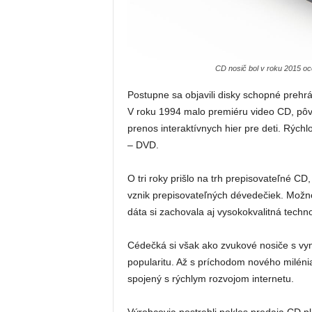
CD nosič bol v roku 2015 oce
Postupne sa objavili disky schopné prehrá
V roku 1994 malo premiéru video CD, pô
prenos interaktívnych hier pre deti. Rýchl
– DVD.
O tri roky prišlo na trh prepisovateľné C
vznik prepisovateľných dévedečiek. Možn
dáta si zachovala aj vysokokvalitná techn
Cédečká si však ako zvukové nosiče s vyni
popularitu. Až s príchodom nového milénia
spojený s rýchlym rozvojom internetu.