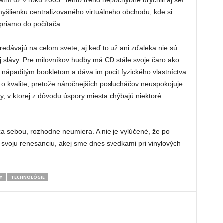
atní už v roku 2003. Tento trend nepochybne urýchlil aj šéf
 myšlienku centralizovaného virtuálneho obchodu, kde si
 priamo do počítača.
edávajú na celom svete, aj keď to už ani zďaleka nie sú
j slávy. Pre milovníkov hudby má CD stále svoje čaro ako
 nápaditým bookletom a dáva im pocit fyzického vlastníctva
o kvalite, pretože náročnejších poslucháčov neuspokojuje
, v ktorej z dôvodu úspory miesta chýbajú niektoré
za sebou, rozhodne neumiera. A nie je vylúčené, že po
v svoju renesanciu, akej sme dnes svedkami pri vinylových
Y
TECHNOLÓGIE