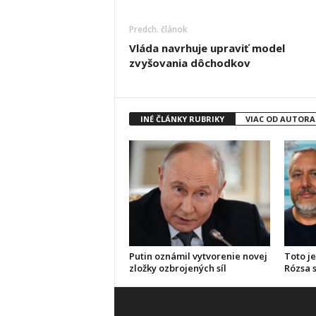
Predch. článok
Vláda navrhuje upraviť model
zvyšovania dôchodkov
INÉ ČLÁNKY RUBRIKY
VIAC OD AUTORA
Putin oznámil vytvorenie novej
Toto je
zložky ozbrojených síl
Rózsa s