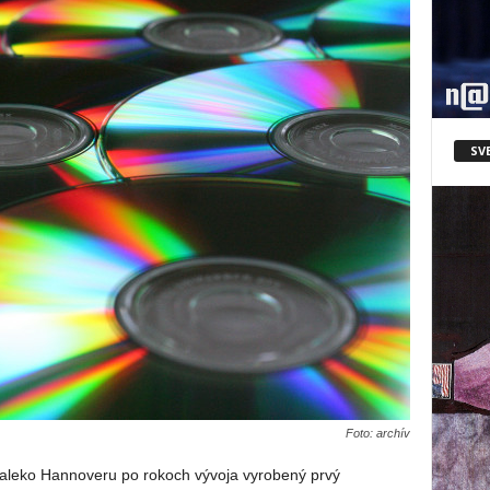
SV
Foto: archív
ďaleko Hannoveru po rokoch vývoja vyrobený prvý