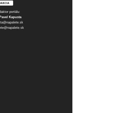
DAKCIA
aktor portálu:
Pavel Kapusta
ta@napalete.sk
ete@napalete.sk