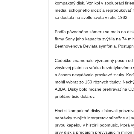
kompaktný disk. Vznikol v spolupráci firie
média, schopného uložiť a reprodukovať h
sa dostala na svetlo sveta v roku 1982.
Podľa pôvodného zámeru sa malo na disk 
firmy Sony jeho kapacita zvýšila na 74 mi
Beethovenova Deviata symfónia. Postupne 
Cédečko znamenalo významný posun od ana
vinylovej platni sa vďaka bezdotykovému
a časom nevydávalo praskavé zvuky. Keď s
mohli vybrať zo 150 rôznych titulov. Nech
ABBA. Disky bolo možné prehrávať na CD 
približne tisíc dolárov.
Hoci si kompaktné disky získavali priazni
nahrávky svojich interpretov súbežne aj na
prvou kapelou v histórii popmusic, ktorá 
prvý disk s predajom prevyšujúcim milión 