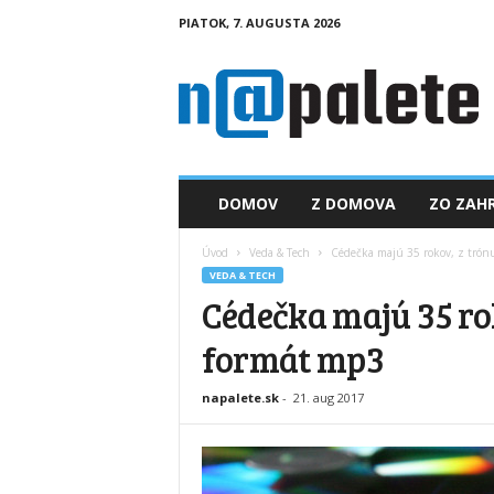
PIATOK, 7. AUGUSTA 2026
n
a
p
a
l
e
t
DOMOV
Z DOMOVA
ZO ZAHR
e
.
Úvod
Veda & Tech
Cédečka majú 35 rokov, z trónu
s
VEDA & TECH
k
Cédečka majú 35 rok
formát mp3
napalete.sk
-
21. aug 2017