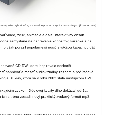
nený ako najhodnotnejší inovatívny prínos spoločnosti Philips. (Foto: archív)
vať video, zvuk, animácie a ďalší interaktívny obsah.
vodne zamýšľané na nahrávanie koncertov, karaoke a na
o ho však porazil populárnejší nosič s väčšou kapacitou dát
D, nazvané CD-RW, ktoré inšpirovalo neskorší
osť nahrávať a mazať audiovizuálny záznam a počítačové
ológia Blu-ray, ktorá sa v roku 2002 stala nástupcom DVD.
kajúcim zvukom štúdiovej kvality dlho dokázali udržať
 ich z trónu zosadil nový praktický zvukový formát mp3,