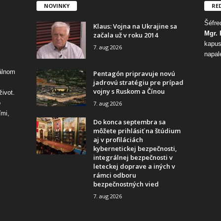
NOVINKY
RE
Šéfred
Klaus: Vojna na Ukrajine sa
Mgr. 
začala už v roku 2014
kapus
7. aug 2026
napal
tálnom
Pentagón pripravuje novú
jadrovú stratégiu pre prípad
vojny s Ruskom a Čínou
život.
o
7. aug 2026
ďmi,
Do konca septembra sa
môžete prihlásiť na štúdium
aj v profiláciách
kybernetickej bezpečnosti,
integrálnej bezpečnosti v
leteckej doprave a iných v
rámci odboru
bezpečnostných vied
7. aug 2026