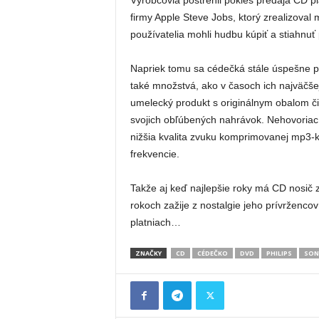
Výrobcovia postrehli pokles predaja CD pl
firmy Apple Steve Jobs, ktorý zrealizoval
používatelia mohli hudbu kúpiť a stiahnuť
Napriek tomu sa cédečká stále úspešne pr
také množstvá, ako v časoch ich najväčše
umelecký produkt s originálnym obalom či
svojich obľúbených nahrávok. Nehovoriac 
nižšia kvalita zvuku komprimovanej mp3-ky
frekvencie.
Takže aj keď najlepšie roky má CD nosič 
rokoch zažije z nostalgie jeho prívrženco
platniach…
ZNAČKY
CD
CÉDEČKO
DVD
PHILIPS
SON