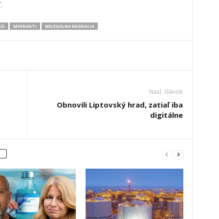
.
KO
MIGRANTI
NELEGÁLNA MIGRÁCIA
Nasl. článok
Obnovili Liptovský hrad, zatiaľ iba
digitálne