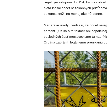
ilegálnym vstupom do USA, by mali obrát
plota klesol počet nezákonných prisťahov
dokonca znížil na menej ako 40 denne.
Maďarské úrady uvádzajú, že počet nelegál
percent. „Už sa o to takmer ani nepokúšaj
posledných šesť mesiacov sme tu napríkla
Orbána zabrániť ilegálnemu prenikaniu do 