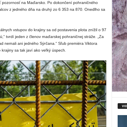
iť pozornosť na Maďarsko. Po dokončení pohraničného
alcov z jedného dňa na druhý zo 6 353 na 870. Onedlho sa
nych vstupov do krajiny sa od postavenia plota znížil o 97
ú,“ tvrdí jeden z členov maďarskej pohraničnej stráže. „Za
d nemali ani jedného Sýrčana.“ Sľub premiéra Viktora
krajiny sa tak javí ako veľký úspech.
VI