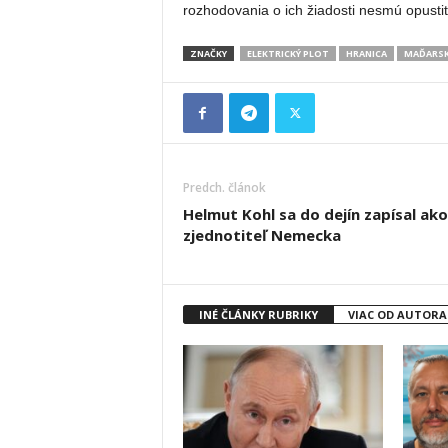
rozhodovania o ich žiadosti nesmú opustiť
ZNAČKY
ELEKTRICKÝ PLOT
HRANICA
MAĎARS
Predch. článok
Helmut Kohl sa do dejín zapísal ako
zjednotiteľ Nemecka
INÉ ČLÁNKY RUBRIKY
VIAC OD AUTORA