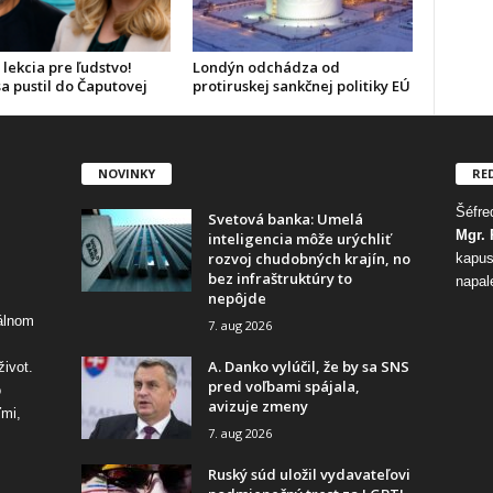
 lekcia pre ľudstvo!
Londýn odchádza od
a pustil do Čaputovej
protiruskej sankčnej politiky EÚ
NOVINKY
RE
Šéfred
Svetová banka: Umelá
Mgr. 
inteligencia môže urýchliť
rozvoj chudobných krajín, no
kapus
bez infraštruktúry to
napal
nepôjde
tálnom
7. aug 2026
A. Danko vylúčil, že by sa SNS
život.
pred voľbami spájala,
o
avizuje zmeny
ďmi,
7. aug 2026
Ruský súd uložil vydavateľovi