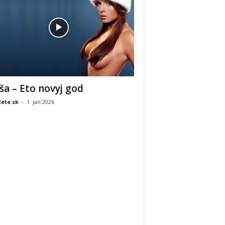
ša – Eto novyj god
ete.sk
-
1. jan 2026