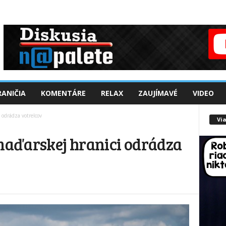
ANIČIA
KOMENTÁRE
RELAX
ZAUJÍMAVÉ
VIDEO
 odrádza votrelcov
Via
 maďarskej hranici odrádza