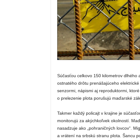
Súčasťou celkovo 150 kilometrov dlhého a 
ostnatého drôtu prenášajúceho elektrické
senzormi, nápismi aj reproduktormi, ktor
o prelezenie plota porušujú maďarské zák
Takmer každý policajt v krajine je súčasťo
monitorujú za akýchkoľvek okolností. Maďa
nasadzuje ako „pohraničných lovcov“. Mig
a vrátení na srbskú stranu plota. Šancu po