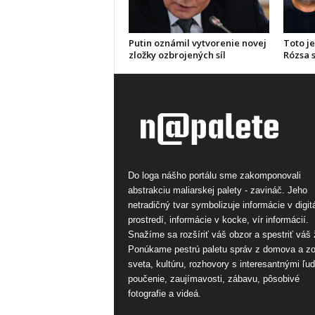
Putin oznámil vytvorenie novej
Toto je
zložky ozbrojených síl
Rózsa s
Do loga nášho portálu sme zakomponovali
abstrakciu maliarskej palety - zavináč. Jeho
netradičný tvar symbolizuje informácie v digi
prostredí, informácie v kocke, vír informácií.
Snažíme sa rozšíriť váš obzor a spestriť váš 
Ponúkame pestrú paletu správ z domova a z
sveta, kultúru, rozhovory s interesantnými ľu
poučenie, zaujímavosti, zábavu, pôsobivé
fotografie a videá.