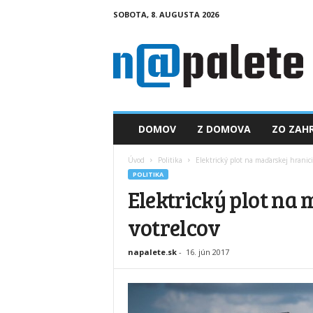
SOBOTA, 8. AUGUSTA 2026
n
a
p
a
l
e
t
DOMOV
Z DOMOVA
ZO ZAHR
e
.
Úvod
Politika
Elektrický plot na maďarskej hranici
s
POLITIKA
k
Elektrický plot na
votrelcov
napalete.sk
-
16. jún 2017