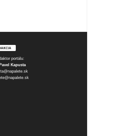
DAKCIA
aktor portálu:
Pavel Kapusta
ta@napalete.sk
ete@napalete.sk