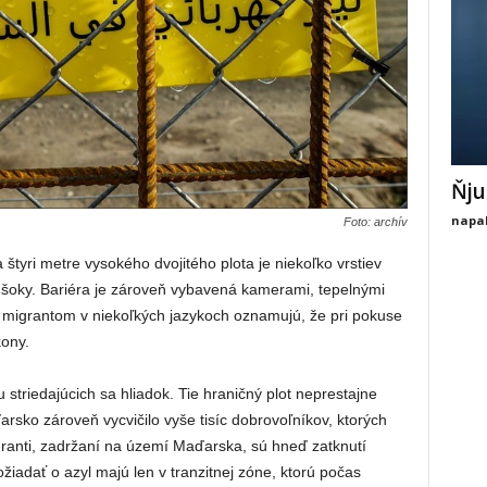
Ňju
napal
Foto: archív
štyri metre vysokého dvojitého plota je niekoľko vrstiev
 šoky. Bariéra je zároveň vybavená kamerami, tepelnými
é migrantom v niekoľkých jazykoch oznamujú, že pri pokuse
ony.
u striedajúcich sa hliadok. Tie hraničný plot neprestajne
rsko zároveň vycvičilo vyše tisíc dobrovoľníkov, ktorých
ranti, zadržaní na území Maďarska, sú hneď zatknutí
žiadať o azyl majú len v tranzitnej zóne, ktorú počas