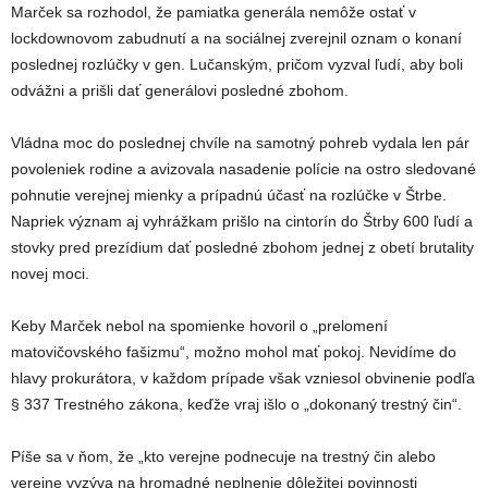
Marček sa rozhodol, že pamiatka generála nemôže ostať v
lockdownovom zabudnutí a na sociálnej zverejnil oznam o konaní
poslednej rozlúčky v gen. Lučanským, pričom vyzval ľudí, aby boli
odvážni a prišli dať generálovi posledné zbohom.
Vládna moc do poslednej chvíle na samotný pohreb vydala len pár
povoleniek rodine a avizovala nasadenie polície na ostro sledované
pohnutie verejnej mienky a prípadnú účasť na rozlúčke v Štrbe.
Napriek význam aj vyhrážkam prišlo na cintorín do Štrby 600 ľudí a
stovky pred prezídium dať posledné zbohom jednej z obetí brutality
novej moci.
Keby Marček nebol na spomienke hovoril o „prelomení
matovičovského fašizmu“, možno mohol mať pokoj. Nevidíme do
hlavy prokurátora, v každom prípade však vzniesol obvinenie podľa
§ 337 Trestného zákona, keďže vraj išlo o „dokonaný trestný čin“.
Píše sa v ňom, že „kto verejne podnecuje na trestný čin alebo
verejne vyzýva na hromadné neplnenie dôležitej povinnosti