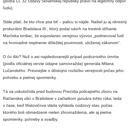
(podľa Čl. 32 Ústavy Slovenskej republiky právo na legitímny odpor
ľudu).
Stále platí, že kto chce psa biť – palicu si nájde. Našiel ju aj okresný
prokurátor Bratislava III., ktorý podal návrh na trestné stíhanie
Marčeka tvrdiac, že exposlanec verejnou výzvou „podnecoval ľudí
na hromadné neplnenie dôležitej povinnosti, uloženej zákonom“.
O čo išlo? Nuž o asi najsledovanejší prípad podozrivého úmrtia
(podľa oficiálnej verzie údajne samovražda) generála Milana
Lučanského. Presnejšie o dôstojnú rozlúčku verejnosti počas jeho
pohrebu a pietnej spomienky.
Tá sa uskutočnila pred budovou Prezídia policajného zboru na
Račianskej ulici v Bratislave v začiatkom januára tohto roka, teda
v čase, keď Matovičova vláda vyhlásila núdzový stav, počas
ktorého boli obmedzené nielen zhromaždenia, ale aj pietne
spomienky, pohreby a svadby.