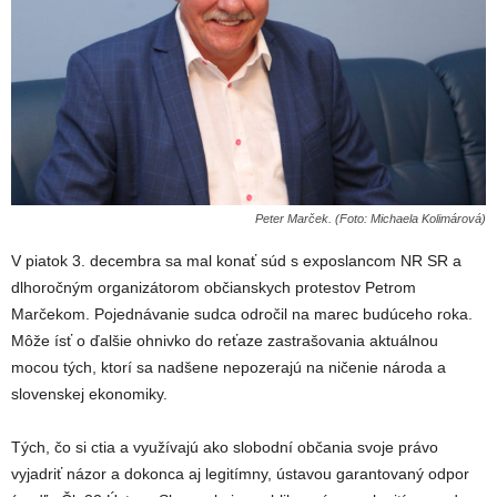
Peter Marček. (Foto: Michaela Kolimárová)
V piatok 3. decembra sa mal konať súd s exposlancom NR SR a
dlhoročným organizátorom občianskych protestov Petrom
Marčekom. Pojednávanie sudca odročil na marec budúceho roka.
Môže ísť o ďalšie ohnivko do reťaze zastrašovania aktuálnou
mocou tých, ktorí sa nadšene nepozerajú na ničenie národa a
slovenskej ekonomiky.
Tých, čo si ctia a využívajú ako slobodní občania svoje právo
vyjadriť názor a dokonca aj legitímny, ústavou garantovaný odpor