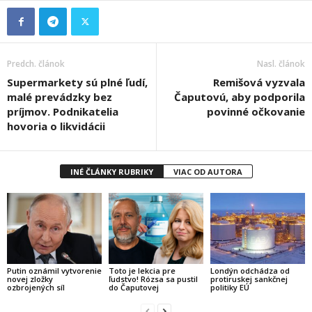
Predch. článok
Nasl. článok
Supermarkety sú plné ľudí,
Remišová vyzvala
malé prevádzky bez
Čaputovú, aby podporila
príjmov. Podnikatelia
povinné očkovanie
hovoria o likvidácii
INÉ ČLÁNKY RUBRIKY
VIAC OD AUTORA
Putin oznámil vytvorenie
Toto je lekcia pre
Londýn odchádza od
novej zložky
ľudstvo! Rózsa sa pustil
protiruskej sankčnej
ozbrojených síl
do Čaputovej
politiky EÚ