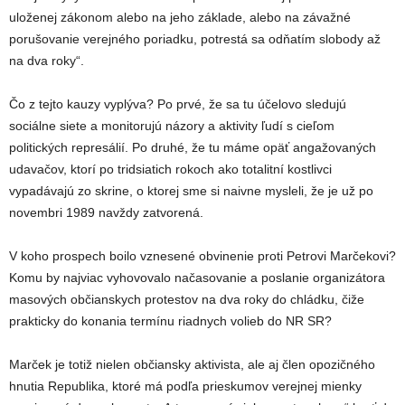
uloženej zákonom alebo na jeho základe, alebo na závažné
porušovanie verejného poriadku, potrestá sa odňatím slobody až
na dva roky“.
Čo z tejto kauzy vyplýva? Po prvé, že sa tu účelovo sledujú
sociálne siete a monitorujú názory a aktivity ľudí s cieľom
politických represálií. Po druhé, že tu máme opäť angažovaných
udavačov, ktorí po tridsiatich rokoch ako totalitní kostlivci
vypadávajú zo skrine, o ktorej sme si naivne mysleli, že je už po
novembri 1989 navždy zatvorená.
V koho prospech boilo vznesené obvinenie proti Petrovi Marčekovi?
Komu by najviac vyhovovalo načasovanie a poslanie organizátora
masových občianskych protestov na dva roky do chládku, čiže
prakticky do konania termínu riadnych volieb do NR SR?
Marček je totiž nielen občiansky aktivista, ale aj člen opozičného
hnutia Republika, ktoré má podľa prieskumov verejnej mienky