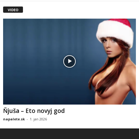
VIDEO
Ňjuša – Eto novyj god
napalete.sk
-
1. jan 2026