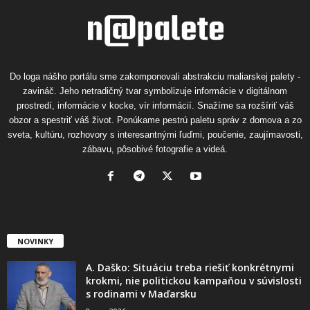
Do loga nášho portálu sme zakomponovali abstrakciu maliarskej palety -
zavináč. Jeho netradičný tvar symbolizuje informácie v digitálnom
prostredí, informácie v kocke, vír informácií. Snažíme sa rozšíriť váš
obzor a spestriť váš život. Ponúkame pestrú paletu správ z domova a zo
sveta, kultúru, rozhovory s interesantnými ľuďmi, poučenie, zaujímavosti,
zábavu, pôsobivé fotografie a videá.
NOVINKY
A. Daško: Situáciu treba riešiť konkrétnymi
krokmi, nie politickou kampaňou v súvislosti
s rodinami v Maďarsku