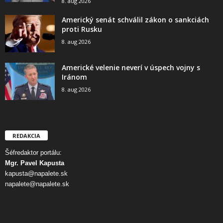
8. aug 2026
Americký senát schválil zákon o sankciách
proti Rusku
8. aug 2026
Americké velenie neverí v úspech vojny s
Iránom
8. aug 2026
REDAKCIA
Šéfredaktor portálu:
Mgr. Pavel Kapusta
kapusta@napalete.sk
napalete@napalete.sk