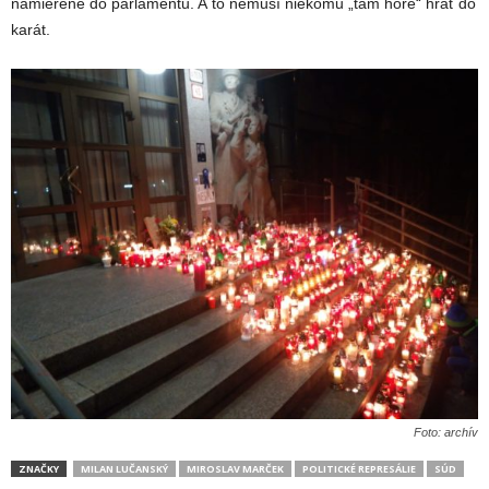
namierené do parlamentu. A to nemusí niekomu „tam hore“ hrať do
karát.
Foto: archív
ZNAČKY
MILAN LUČANSKÝ
MIROSLAV MARČEK
POLITICKÉ REPRESÁLIE
SÚD