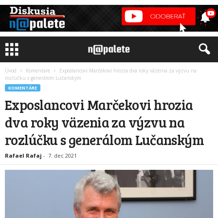
Úvod
Komentáre
Exposlancovi Marčekovi hrozia dva roky väzenia za výzvu na
rozlúčku s generálom Lučanským
KOMENTÁRE
Exposlancovi Marčekovi hrozia
dva roky väzenia za výzvu na
rozlúčku s generálom Lučanským
Rafael Rafaj
-
7. dec 2021