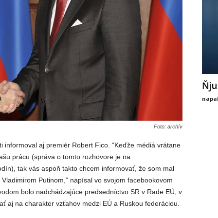
Ňju
napal
Foto: archív
ti informoval aj premiér Robert Fico. “Keďže médiá vrátane
našu prácu (správa o tomto rozhovore je na
dín), tak vás aspoň takto chcem informovať, že som mal
m Vladimirom Putinom,” napísal vo svojom facebookovom
dôvodom bolo nadchádzajúce predsedníctvo SR v Rade EÚ, v
ať aj na charakter vzťahov medzi EÚ a Ruskou federáciou.