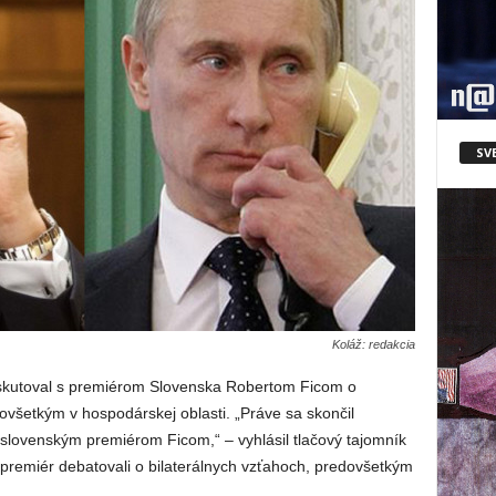
SV
Koláž: redakcia
diskutoval s premiérom Slovenska Robertom Ficom o
všetkým v hospodárskej oblasti. „Práve sa skončil
 slovenským premiérom Ficom,“ – vyhlásil tlačový tajomník
a premiér debatovali o bilaterálnych vzťahoch, predovšetkým