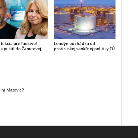
 lekcia pre ľudstvo!
Londýn odchádza od
a pustil do Čaputovej
protiruskej sankčnej politiky EÚ
lní Matovič?