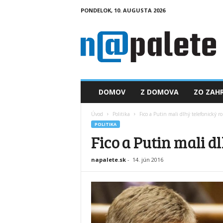
PONDELOK, 10. AUGUSTA 2026
n
a
p
a
l
e
t
DOMOV
Z DOMOVA
ZO ZAHR
e
.
Úvod
Politika
Fico a Putin mali dlhý telefonický r
s
POLITIKA
k
Fico a Putin mali d
napalete.sk
-
14. jún 2016