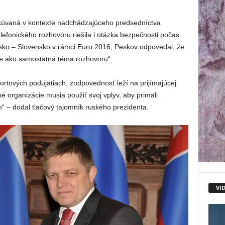
okúvaná v kontexte nadchádzajúceho predsedníctva
lefonického rozhovoru riešila i otázka bezpečnosti počas
ko – Slovensko v rámci Euro 2016, Peskov odpovedal, že
e ako samostatná téma rozhovoru“.
rtových podujatiach, zodpovednosť leží na prijímajúcej
né organizácie musia použiť svoj vplyv, aby primäli
“ – dodal tlačový tajomník ruského prezidenta.
VI