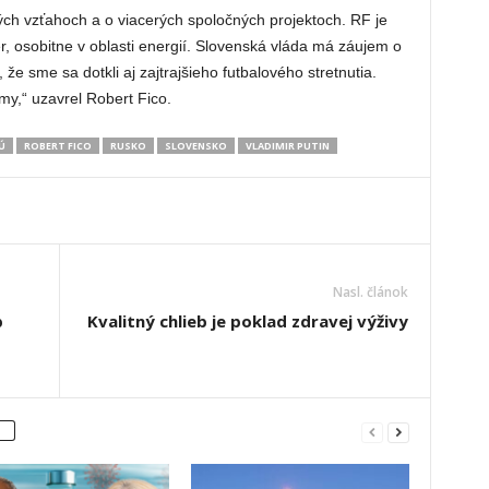
ch vzťahoch a o viacerých spoločných projektoch. RF je
, osobitne v oblasti energií. Slovenská vláda má záujem o
e sme sa dotkli aj zajtrajšieho futbalového stretnutia.
my,“ uzavrel Robert Fico.
Ú
ROBERT FICO
RUSKO
SLOVENSKO
VLADIMIR PUTIN
Nasl. článok
b
Kvalitný chlieb je poklad zdravej výživy