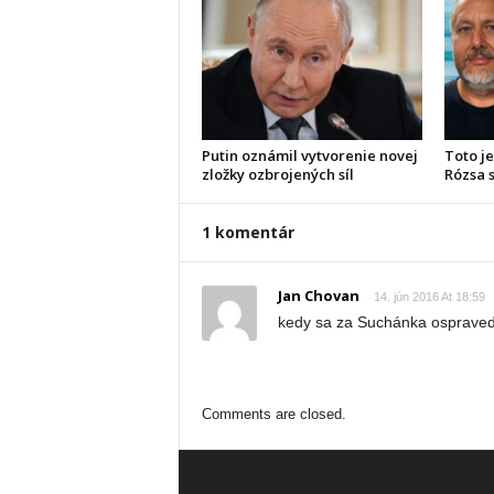
Putin oznámil vytvorenie novej
Toto je
zložky ozbrojených síl
Rózsa s
1 komentár
Jan Chovan
14. jún 2016 At 18:59
kedy sa za Suchánka ospraved
Comments are closed.