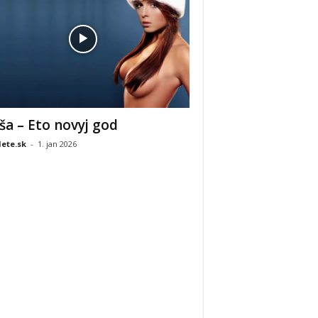
ša – Eto novyj god
ete.sk
-
1. jan 2026