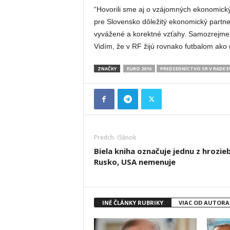
“Hovorili sme aj o vzájomných ekonomický
pre Slovensko dôležitý ekonomický partner
vyvážené a korektné vzťahy. Samozrejme, ž
Vidím, že v RF žijú rovnako futbalom ako 
ZNAČKY
EURO 2016
PREDSEDNÍCTVO SR V RADE E
Predch. článok
Biela kniha označuje jednu z hrozie
Rusko, USA nemenuje
INÉ ČLÁNKY RUBRIKY
VIAC OD AUTORA