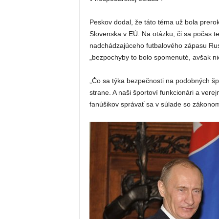
Peskov dodal, že táto téma už bola prer
Slovenska v EÚ. Na otázku, či sa počas te
nadchádzajúceho futbalového zápasu Rus
„bezpochyby to bolo spomenuté, avšak ni
„Čo sa týka bezpečnosti na podobných špo
strane. A naši športoví funkcionári a verej
fanúšikov správať sa v súlade so zákonom