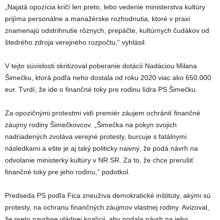
„Najatá opozícia kričí len preto, lebo vedenie ministerstva kultúry
prijíma personálne a manažérske rozhodnutia, ktoré v praxi
znamenajú odstrihnutie rôznych, prepáčte, kultúrnych čudákov od
štedrého zdroja verejného rozpočtu,“ vyhlásil.
V tejto súvislosti skritizoval poberanie dotácií Nadáciou Milana
Šimečku, ktorá podľa neho dostala od roku 2020 viac ako 650.000
eur. Tvrdí, že ide o finančné toky pre rodinu lídra PS Šimečku.
Za opozičnými protestmi vidí premiér záujem ochrániť finančné
záujmy rodiny Šimečkovcov. „Šimečka na pokyn svojich
nadriadených zvoláva verejné protesty, burcuje s fatálnymi
následkami a ešte je aj taký politicky naivný, že podá návrh na
odvolanie ministerky kultúry v NR SR. Za to, že chce prerušiť
finančné toky pre jeho rodinu,“ podotkol.
Predseda PS podľa Fica zneužíva demokratické inštitúty, akými sú
protesty, na ochranu finančných záujmov vlastnej rodiny. Avizoval,
že preto navrhne vládnej koalícii, aby podala návrh na jeho