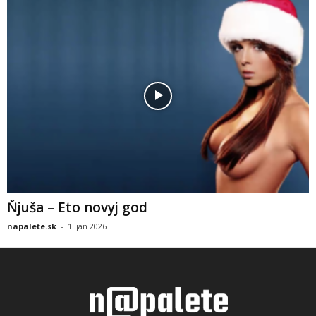
Ňjuša – Eto novyj god
napalete.sk
-
1. jan 2026