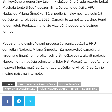
Šimkovičová a generálny tajomník služobného úradu rezortu Lukáš
Machala tento týždeň upozornili na čerpanie dotácií z FPU
Nadáciou Milana Šimečku. Tá si podľa ich slov nechala schváliť
dotácie aj na rok 2025 a 2026. Označili to za neštandardné. Fond
to odmietol. Poukázal na to, že viacročná podpora je bežnou
formou.
Podozrenia o ovplyvňovaní procesu čerpania dotácií z FPU
odmietla i Nadácia Milana Šimečku. Za nepravdivé označila aj
tvrdenia o finančnom profite rodiny Šimečkovcov z aktivít nadácie.
Napojenie na nadáciu odmietol aj líder PS. Pracujú tam podľa neho
nezávislí ľudia, majú správnu radu a všetky jej výročné správy je
možné nájsť na internete.
ZNAČKY
FPU
MARTINA ŠIMKOVIČOVÁ
MICHAL ŠIMEČKA
NADÁCIA MILANA ŠIMEČKU
NÁVRHY NA ODVOLANIE
NR SR
ROBERT FICO