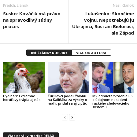
Predch. článok
Nasl. článok
Susko: Kováčik má právo
Lukašenko: Skončime
na spravodlivý súdny
vojnu. Nepotrebujú ju
proces
Ukrajinci, Rusi ani Bielorusi,
ale Západ
INÉ ČLÁNKY RUBRIKY
VIAC OD AUTORA
Hydinári: Extrémne
Čurillovci podali žalobu
MV odmieta tvrdenia PS
horúčavy trápia aj nás
na Kaliňáka za výroky o
o údajnom nasadení
mafii, pridal sa aj Lipšic
ruského sledovacieho
systému
Viac perál v rubrike RELAX