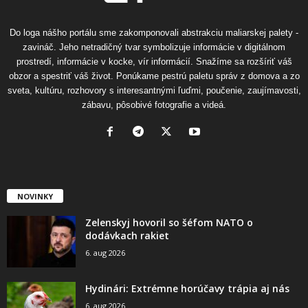
Do loga nášho portálu sme zakomponovali abstrakciu maliarskej palety -
zavináč. Jeho netradičný tvar symbolizuje informácie v digitálnom
prostredí, informácie v kocke, vír informácií. Snažíme sa rozšíriť váš
obzor a spestriť váš život. Ponúkame pestrú paletu správ z domova a zo
sveta, kultúru, rozhovory s interesantnými ľuďmi, poučenie, zaujímavosti,
zábavu, pôsobivé fotografie a videá.
NOVINKY
Zelenskyj hovoril so šéfom NATO o
dodávkach rakiet
6. aug 2026
Hydinári: Extrémne horúčavy trápia aj nás
6. aug 2026