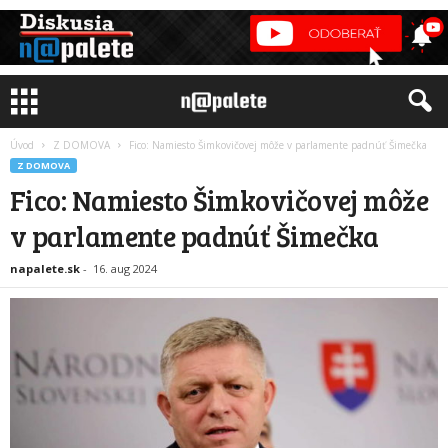
Úvod
Z DOMOVA
Fico: Namiesto Šimkovičovej môže v parlamente padnúť Šimečka
Z DOMOVA
Fico: Namiesto Šimkovičovej môže
v parlamente padnúť Šimečka
napalete.sk
-
16. aug 2024