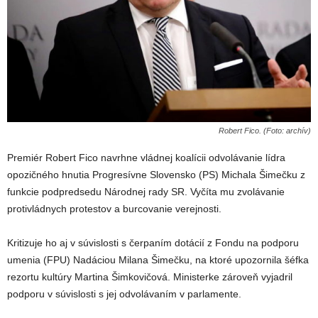
Robert Fico. (Foto: archív)
Premiér Robert Fico navrhne vládnej koalícii odvolávanie lídra
opozičného hnutia Progresívne Slovensko (PS) Michala Šimečku z
funkcie podpredsedu Národnej rady SR. Vyčíta mu zvolávanie
protivládnych protestov a burcovanie verejnosti.
Kritizuje ho aj v súvislosti s čerpaním dotácií z Fondu na podporu
umenia (FPU) Nadáciou Milana Šimečku, na ktoré upozornila šéfka
rezortu kultúry Martina Šimkovičová. Ministerke zároveň vyjadril
podporu v súvislosti s jej odvolávaním v parlamente.