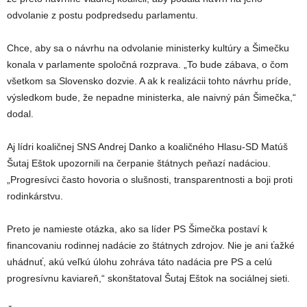
odvolanie z postu podpredsedu parlamentu.
Chce, aby sa o návrhu na odvolanie ministerky kultúry a Šimečku
konala v parlamente spoločná rozprava. „To bude zábava, o čom
všetkom sa Slovensko dozvie. A ak k realizácii tohto návrhu príde,
výsledkom bude, že nepadne ministerka, ale naivný pán Šimečka,“
dodal.
Aj lídri koaličnej SNS Andrej Danko a koaličného Hlasu-SD Matúš
Šutaj Eštok upozornili na čerpanie štátnych peňazí nadáciou.
„Progresívci často hovoria o slušnosti, transparentnosti a boji proti
rodinkárstvu.
Preto je namieste otázka, ako sa líder PS Šimečka postaví k
financovaniu rodinnej nadácie zo štátnych zdrojov. Nie je ani ťažké
uhádnuť, akú veľkú úlohu zohráva táto nadácia pre PS a celú
progresívnu kaviareň,“ skonštatoval Šutaj Eštok na sociálnej sieti.