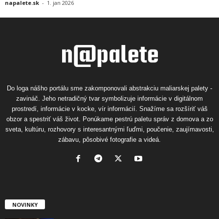
napalete.sk
-
1. jan 2026
Do loga nášho portálu sme zakomponovali abstrakciu maliarskej palety -
zavináč. Jeho netradičný tvar symbolizuje informácie v digitálnom
prostredí, informácie v kocke, vír informácií. Snažíme sa rozšíriť váš
obzor a spestriť váš život. Ponúkame pestrú paletu správ z domova a zo
sveta, kultúru, rozhovory s interesantnými ľuďmi, poučenie, zaujímavosti,
zábavu, pôsobivé fotografie a videá.
NOVINKY