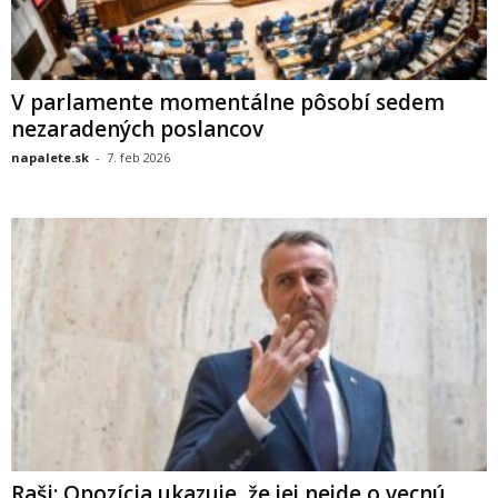
V parlamente momentálne pôsobí sedem
nezaradených poslancov
napalete.sk
-
7. feb 2026
Raši: Opozícia ukazuje, že jej nejde o vecnú