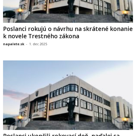
Poslanci rokujú o návrhu na skrátené konanie
k novele Trestného zákona
napalete.sk
-
1. dec 2025
Poslanci ukončili rokovací deň, naďalej sa