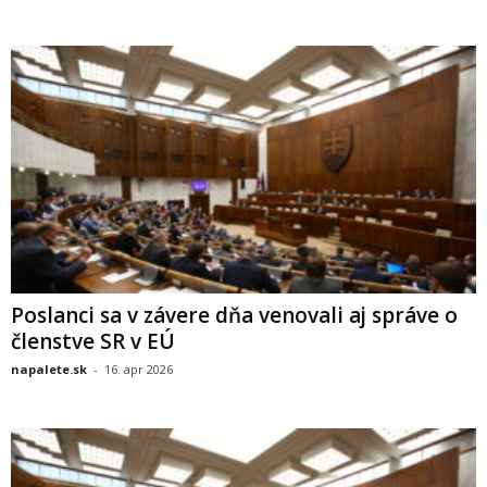
Poslanci sa v závere dňa venovali aj správe o
členstve SR v EÚ
napalete.sk
-
16. apr 2026