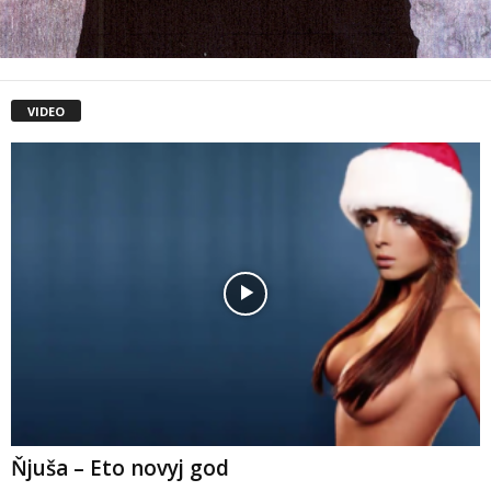
VIDEO
Ňjuša – Eto novyj god