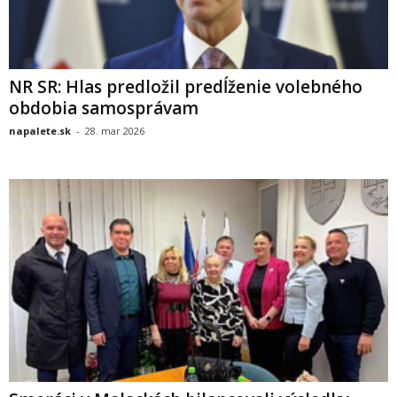
NR SR: Hlas predložil predĺženie volebného
obdobia samosprávam
napalete.sk
-
28. mar 2026