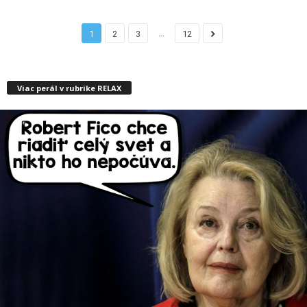
...
1
2
3
12
Viac perál v rubrike RELAX