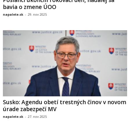
bavia o zmene ÚOO
napalete.sk
-
29. nov 2025
Susko: Agendu obetí trestných činov v novom
úrade zabezpečí MV
napalete.sk
-
27. nov 2025