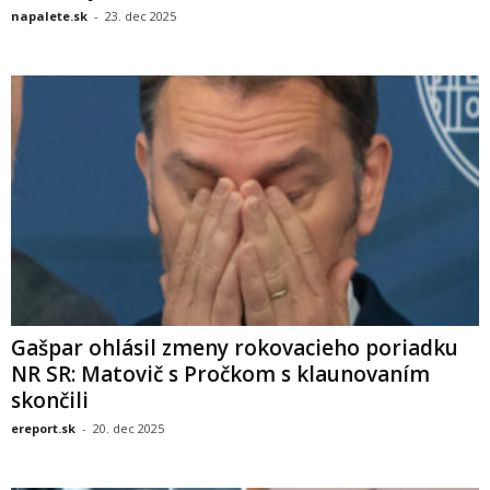
napalete.sk
-
23. dec 2025
Gašpar ohlásil zmeny rokovacieho poriadku
NR SR: Matovič s Pročkom s klaunovaním
skončili
ereport.sk
-
20. dec 2025