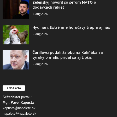
Zelenskyj hovoril so šéfom NATO o
dodávkach rakiet
6. aug 2026
Hydinári: Extrémne horúčavy trápia aj nás
6. aug 2026
Čurillovci podali žalobu na Kaliňáka za
výroky o mafii, pridal sa aj Lipšic
5. aug 2026
REDAKCIA
Šéfredaktor portálu:
Mgr. Pavel Kapusta
kapusta@napalete.sk
napalete@napalete.sk