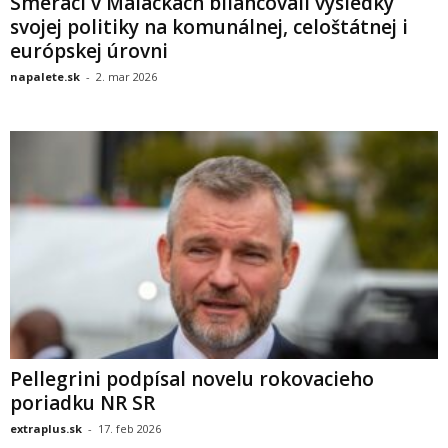
Smeráci v Malackách bilancovali výsledky
svojej politiky na komunálnej, celoštátnej i
európskej úrovni
napalete.sk
-
2. mar 2026
Pellegrini podpísal novelu rokovacieho
poriadku NR SR
extraplus.sk
-
17. feb 2026