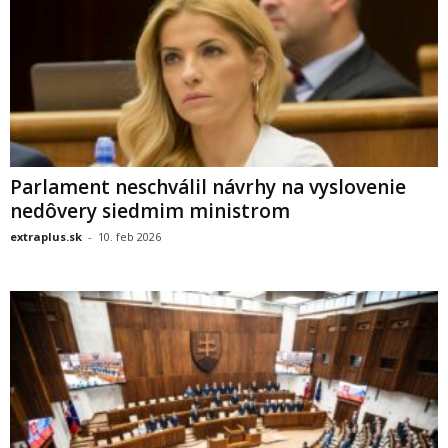
Parlament neschválil návrhy na vyslovenie
nedôvery siedmim ministrom
extraplus.sk
-
10. feb 2026