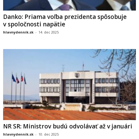
Danko: Priama voľba prezidenta spôsobuje
v spoločnosti napätie
hlavnydennik.sk
-
14. dec 2025
NR SR: Ministrov budú odvolávať až v januári
hlavnydennik.sk
-
10. dec 2025