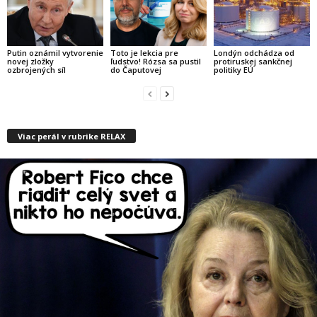
Putin oznámil vytvorenie
Toto je lekcia pre
Londýn odchádza od
novej zložky
ľudstvo! Rózsa sa pustil
protiruskej sankčnej
ozbrojených síl
do Čaputovej
politiky EÚ
Viac perál v rubrike RELAX