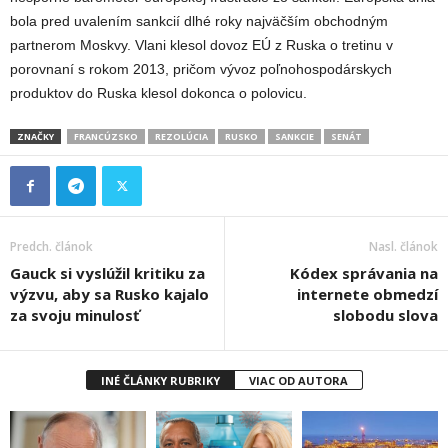
bola pred uvalením sankcií dlhé roky najväčším obchodným
partnerom Moskvy. Vlani klesol dovoz EÚ z Ruska o tretinu v
porovnaní s rokom 2013, pričom vývoz poľnohospodárskych
produktov do Ruska klesol dokonca o polovicu.
ZNAČKY
FRANCÚZSKO
REZOLÚCIA
RUSKO
SANKCIE
SENÁT
Predch. článok
Nasl. článok
Gauck si vyslúžil kritiku za
Kódex správania na
výzvu, aby sa Rusko kajalo
internete obmedzí
za svoju minulosť
slobodu slova
INÉ ČLÁNKY RUBRIKY
VIAC OD AUTORA