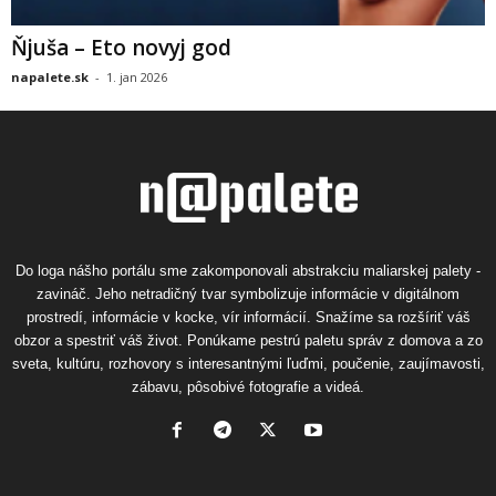
Ňjuša – Eto novyj god
napalete.sk
-
1. jan 2026
Do loga nášho portálu sme zakomponovali abstrakciu maliarskej palety -
zavináč. Jeho netradičný tvar symbolizuje informácie v digitálnom
prostredí, informácie v kocke, vír informácií. Snažíme sa rozšíriť váš
obzor a spestriť váš život. Ponúkame pestrú paletu správ z domova a zo
sveta, kultúru, rozhovory s interesantnými ľuďmi, poučenie, zaujímavosti,
zábavu, pôsobivé fotografie a videá.