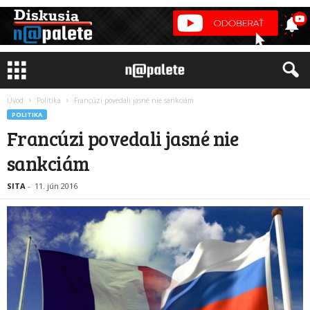
Úvod
Politika
Francúzi povedali jasné nie sankciám
POLITIKA
Francúzi povedali jasné nie
sankciám
SITA
-
11. jún 2016