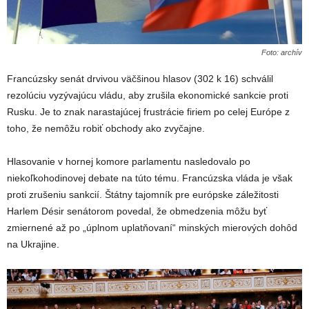
Foto: archív
Francúzsky senát drvivou väčšinou hlasov (302 k 16) schválil
rezolúciu vyzývajúcu vládu, aby zrušila ekonomické sankcie proti
Rusku. Je to znak narastajúcej frustrácie firiem po celej Európe z
toho, že nemôžu robiť obchody ako zvyčajne.
Hlasovanie v hornej komore parlamentu nasledovalo po
niekoľkohodinovej debate na túto tému. Francúzska vláda je však
proti zrušeniu sankcií. Štátny tajomník pre európske záležitosti
Harlem Désir senátorom povedal, že obmedzenia môžu byť
zmiernené až po „úplnom uplatňovaní“ minských mierových dohôd
na Ukrajine.