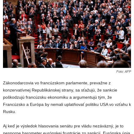
Foto: AFP
Zákonodarcovia vo francúzskom parlamente, prevažne z
konzervatívnej Republikánskej strany, sa sťažujú, že sankcie
poškodzujú francúzsku ekonomiku a argumentujú tým, že
Francúzsko a Európa by nemali uplatňovať politiku USA vo vzťahu k
Rusku.
Aj keď je výsledok hlasovania senátu pre vládu nezáväzný, je to
nesporne barometer európskej frustrácie zo sankcií. Európska únia