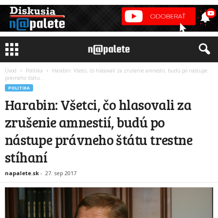
Úvod
Politika
Harabin: Všetci, čo hlasovali za zrušenie amnestií, budú po nástupe
právneho štátu...
POLITIKA
Harabin: Všetci, čo hlasovali za
zrušenie amnestií, budú po
nástupe právneho štátu trestne
stíhaní
napalete.sk
-
27. sep 2017