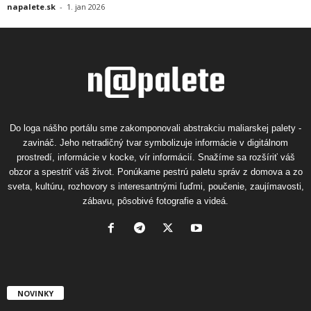
napalete.sk
-
1. jan 2026
Do loga nášho portálu sme zakomponovali abstrakciu maliarskej palety -
zavináč. Jeho netradičný tvar symbolizuje informácie v digitálnom
prostredí, informácie v kocke, vír informácií. Snažíme sa rozšíriť váš
obzor a spestriť váš život. Ponúkame pestrú paletu správ z domova a zo
sveta, kultúru, rozhovory s interesantnými ľuďmi, poučenie, zaujímavosti,
zábavu, pôsobivé fotografie a videá.
NOVINKY