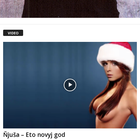
VIDEO
Ňjuša – Eto novyj god