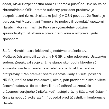
dodal, Kisku Bezpečnostná rada SR nemala pustiť do USA na Valné
zhromaždenie OSN, pretože súčasný prezident predstavuje
bezpečnostné riziko. „Kiska ako jediný v OSN povedal, že Rusko je
agresor. Ani Macron, ani Trump si to nedovolili povedať,“ upozornil
Harabin, ktorý si myslí, že Kiska je vydierateľný cudzími
spravodajskými službami a práve preto koná a rozpráva týmto
spôsobom.
Štefan Harabin ostro kritizoval aj nedávne zrušenie tzv.
Mečiarových amnestií zo strany NR SR a jeho odobrenie Ústavným
súdom. Zopakoval svoje známe stanovisko, podľa ktorého sú
amnestie všade vo svete nezrušiteľné a tento akt označil za
protiprávny. “Pán premiér, všetci členovia vlády a všetci poslanci
NR SR, ktorí za toto zahlasovali, ako aj pán prezident Kiska a všetci
ústavní sudcovia, čo to schválili, budú stíhaní za zneužitie
právomoci verejného činiteľa, keď nastúpi právny štát a keď ústavní
činitelia nebudú vydierateľní,” povedal pred účastníkmi konferencie
Harabin.