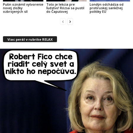
Putin oznámil vytvorenie
Toto je lekcia pre
Londýn odchádza od
novej zložky
ľudstvo! Rózsa sa pustil
protiruskej sankčnej
ozbrojených síl
do Čaputovej
politiky EÚ
Viac perál v rubrike RELAX