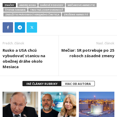
ZNAČKY
ANDREJ KISKA
DAŇOVÉ PODVODY
MEČIAROVE AMNESTIE
ŠTEFAN HARABIN
TRESTNÁ ZODPOVEDNOSŤ
ZNEUŽITIE PRÁVOMOCÍ VEREJNÉHO ČINITEĽA
ZRUŠENIE AMNESTIÍ
Predch. článok
Nasl. článok
Rusko a USA chcú
Mečiar: SR potrebuje po 25
vybudovať stanicu na
rokoch zásadné zmeny
obežnej dráhe okolo
Mesiaca
INÉ ČLÁNKY RUBRIKY
VIAC OD AUTORA