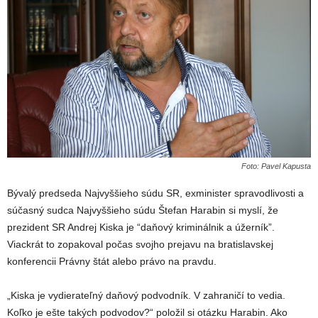
Foto: Pavel Kapusta
Bývalý predseda Najvyššieho súdu SR, exminister spravodlivosti a
súčasný sudca Najvyššieho súdu Štefan Harabin si myslí, že
prezident SR Andrej Kiska je “daňový kriminálnik a úžerník”.
Viackrát to zopakoval počas svojho prejavu na bratislavskej
konferencii Právny štát alebo právo na pravdu.
„Kiska je vydierateľný daňový podvodník. V zahraničí to vedia.
Koľko je ešte takých podvodov?“ položil si otázku Harabin. Ako