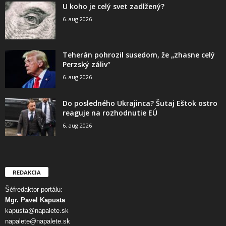
U koho je celý svet zadlžený?
6. aug 2026
Teherán pohrozil susedom, že „zhasne celý
Perzský záliv“
6. aug 2026
Do posledného Ukrajinca? Šutaj Eštok ostro
reaguje na rozhodnutie EÚ
6. aug 2026
REDAKCIA
Šéfredaktor portálu:
Mgr. Pavel Kapusta
kapusta@napalete.sk
napalete@napalete.sk